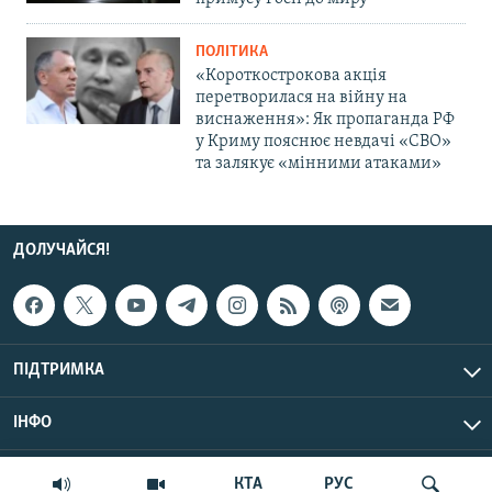
ПОЛІТИКА
«Короткострокова акція
перетворилася на війну на
виснаження»: Як пропаганда РФ
у Криму пояснює невдачі «СВО»
та залякує «мінними атаками»
ДОЛУЧАЙСЯ!
ПІДТРИМКА
ІНФО
© Крим.Реалії, 2026 | Усі права застережено.
КТА
РУС