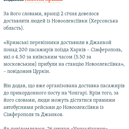
ВІДЕОУРОКИ «ELIFBE»
Русский
За його словами, вранці 2 січня довелося
СВІДЧЕННЯ ОКУПАЦІЇ
Qırımtatar
доставляти людей із Новоолексіївки (Херсонська
УКРАЇНСЬКА ПРОБЛЕМА КРИМУ
область).
ДОЛУЧАЙСЯ!
ІНФОГРАФІКА
«Кримські перевізники доставили в Джанкой
понад 200 пасажирів поїзда Харків – Сімферополь,
які о 4.50 за київським часом (5.50 за
Усі сайти RFE/RL
московським) прибули на станцію Новоолексіївка»,
– повідомив Цуркін.
Він додав, що вже організована доставка пасажирів
до прикордонного посту на Чонгарі. Крім того, за
його словами, люди можуть дістатися прямими
автобусними рейсами до Новоолексіївки із
Сімферополя та Джанкоя.