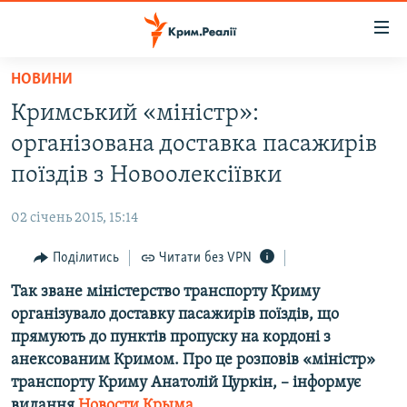
Доступність
посилання
Перейти
НОВИНИ
до
НОВИНИ
Кримський «міністр»:
основного
ВОДА.КРИМ
матеріалу
організована доставка пасажирів
ВІДЕО ТА ФОТО
Перейти
поїздів з Новоолексіївки
до
ПОЛІТИКА
основної
02 січень 2015, 15:14
БЛОГИ
навігації
Перейти
Поділитись
Читати без VPN
ПОГЛЯД
до
Так зване міністерство транспорту Криму
ІНТЕРВ'Ю
пошуку
організувало доставку пасажирів поїздів, що
ВСЕ ЗА ДЕНЬ
прямують до пунктів пропуску на кордоні з
СПЕЦПРОЕКТИ
анексованим Кримом. Про це розповів «міністр»
транспорту Криму Анатолій Цуркін, – інформує
ЯК ОБІЙТИ БЛОКУВАННЯ
ДЕПОРТАЦІЯ
видання
Новости Крыма
.