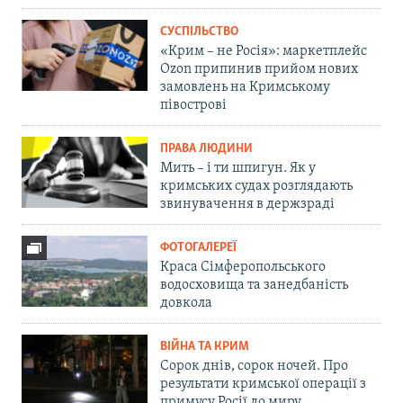
СУСПІЛЬСТВО
«Крим – не Росія»: маркетплейс
Ozon припинив прийом нових
замовлень на Кримському
півострові
ПРАВА ЛЮДИНИ
Мить – і ти шпигун. Як у
кримських судах розглядають
звинувачення в держзраді
ФОТОГАЛЕРЕЇ
Краса Сімферопольського
водосховища та занедбаність
довкола
ВІЙНА ТА КРИМ
Сорок днів, сорок ночей. Про
результати кримської операції з
примусу Росії до миру