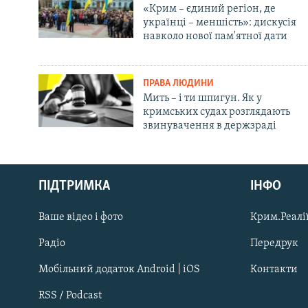
«Крим – єдиний регіон, де
українці – меншість»: дискусія
навколо нової пам'ятної дати
ПРАВА ЛЮДИНИ
Мить – і ти шпигун. Як у
кримських судах розглядають
звинувачення в держзраді
Русский
ПІДТРИМКА
ІНФО
Qırımtatar
Ваше відео і фото
Крим.Реалії
ДОЛУЧАЙСЯ!
Радіо
Передрук
Мобільний додаток Android | iOS
Контакти
RSS / Podcast