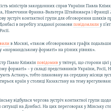
сть міністрів закордонних справ України Павла Клімкі
ва, Німеччини Франка-Вальтера Штайнмаєра і Франції
ову зустріч контактної групи для обговорення шляхів
Донбасі в перебігу згаданої розмови
повідомляли
у п’я
осії.
явили
в Москві, «також обговорювався графік подальш
 у «нормандському форматі» на різних рівнях».
істр Павло Клімкін
повідомив
у твітері, що сторони цієї
у форматі» – у складі представників України, Росії, 
тують Астану», тобто плановану на середину місяця зус
тирьох країн у столиці Казахстану на тему врегулюван
інську відбулася чергова зустріч контактної групи щод
ситуації на Донбасі. На цих переговорах у Мінську ст