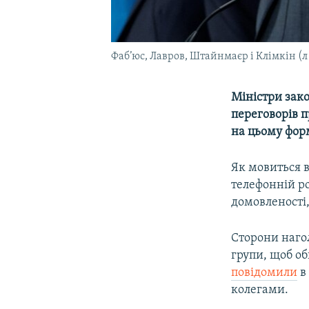
Фаб’юс, Лавров, Штайнмаєр і Клімкін (л 
Міністри зак
переговорів 
на цьому фор
Як мовиться в
телефонній ро
домовленості,
Сторони наго
групи, щоб о
повідомили
в
колегами.