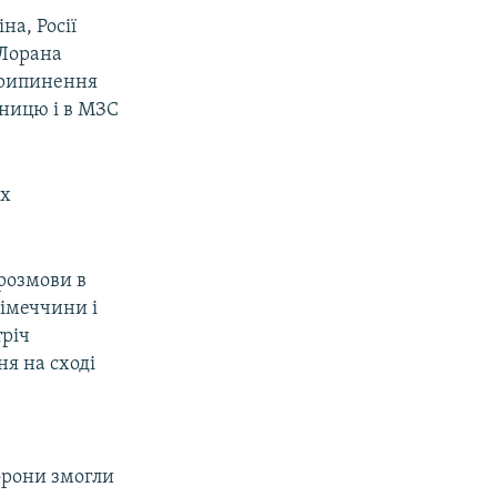
на, Росії
 Лорана
 припинення
тницю і в МЗС
их
 розмови в
Німеччини і
тріч
ня на сході
о
орони змогли