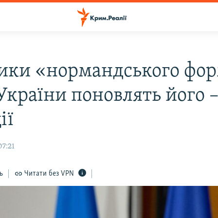
ики «нормандського фо
України поновлять його 
ії
07:21
ь
Читати без VPN