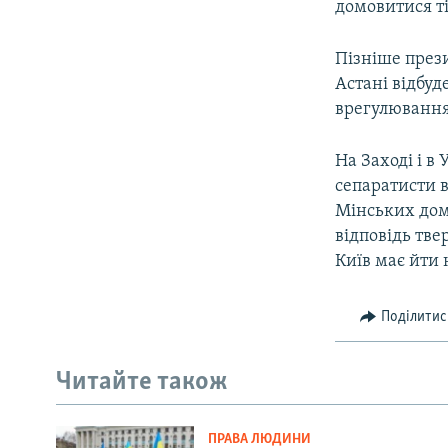
домовитися т
Пізніше прези
Астані відбуд
врегулювання 
На Заході і в
сепаратисти в
Мінських домо
відповідь тве
Київ має йти 
Поділитис
Читайте також
ПРАВА ЛЮДИНИ