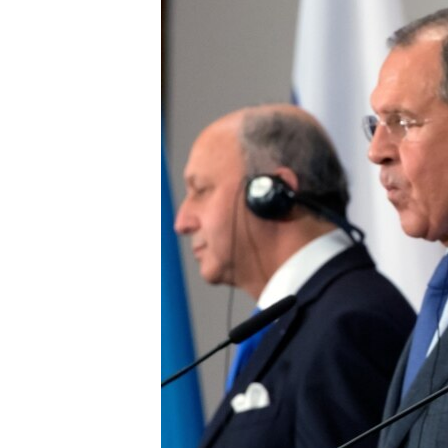
ВІДЕОУРОКИ «ELIFBE»
СВІДЧЕННЯ ОКУПАЦІЇ
УКРАЇНСЬКА ПРОБЛЕМА КРИМУ
ІНФОГРАФІКА