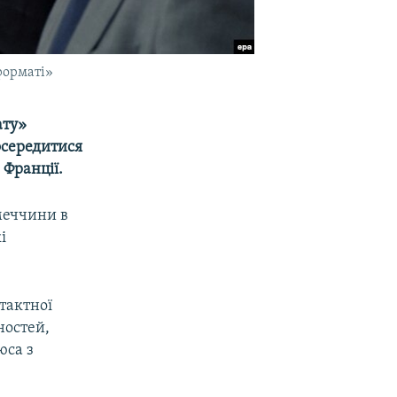
 форматі»
ату»
осередитися
Франції.
імеччини в
і
тактної
ностей,
юса з