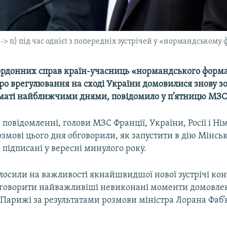
-> п) під час однієї з попередніх зустрічей у «нормандському
ордонних справ країн-учасниць «нормандського форм
про врегулювання на сході України домовилися знову з
маті найближчими днями, повідомило у п’ятницю МЗС 
 повідомленні, голови МЗС Франції, України, Росії і Н
змові цього дня обговорили, як запустити в дію Мінськ
 підписані у вересні минулого року.
лосили на важливості якнайшвидшої нової зустрічі кон
бговорити найважливіші невиконані моменти домовле
 Парижі за результатами розмови міністра Лорана Фаб’