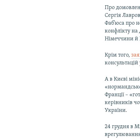
Про домовлені
Сергія Лавро
Фаб’юса про н
конфлікту на 
Німеччини й Р
Крім того,
за
консультацій
А в Києві мін
«нормандськом
Франції – «го
керівників чо
України.
24 грудня в М
врегулювання 