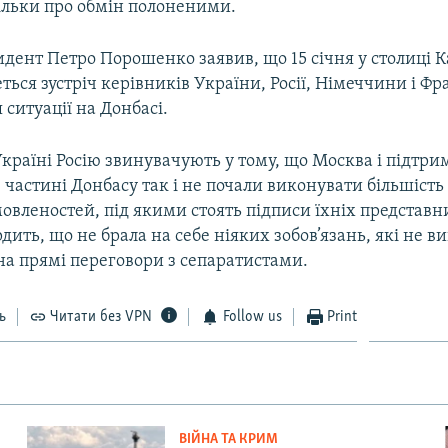
ільки про обмін полоненими.
дент Петро Порошенко заявив, що 15 січня у столиці 
еться зустріч керівників України, Росії, Німеччини і Фр
ситуації на Донбасі.
 Україні Росію звинувачують у тому, що Москва і підтр
 частині Донбасу так і не почали виконувати більшість
вленостей, під якими стоять підписи їхніх представник
рдить, що не брала на себе ніяких зобов’язань, які не в
на прямі переговори з сепаратистами.
ь
Читати без VPN
Follow us
Print
ВІЙНА ТА КРИМ