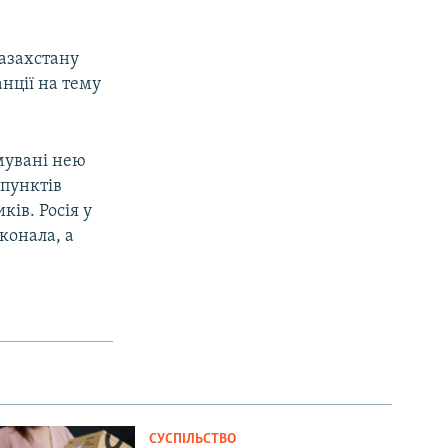
Казахстану
анції на тему
имувані нею
 пунктів
ів. Росія у
иконала, а
СУСПІЛЬСТВО