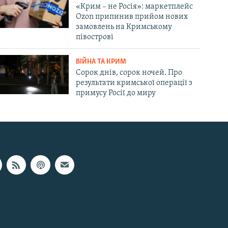
«Крим – не Росія»: маркетплейс
Ozon припинив прийом нових
замовлень на Кримському
півострові
ВІЙНА ТА КРИМ
Сорок днів, сорок ночей. Про
результати кримської операції з
примусу Росії до миру