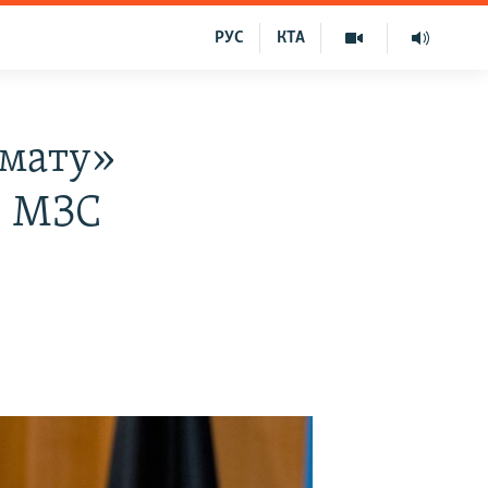
РУС
КТА
рмату»
– МЗС