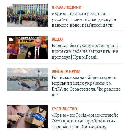
ПРАВА ЛЮДИНИ
«Крим – єдиний регіон, де
українці – меншість»: дискусія
навколо нової пам'ятної дати
ВІДЕО
Блокада без сухопутної операції:
Крим сам себе не заправить і не
прогодує | Крим.Реалії
ВІЙНА ТА КРИМ
Російська влада обіцяє закрити
морський шлях українським
БпЛА до Севастополя. Чи реально
це?
СУСПІЛЬСТВО
«Крим – не Росія»: маркетплейс
Ozon припинив прийом нових
замовлень на Кримському