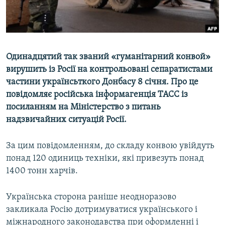
ВІДЕОУРОКИ «ELIFBE»
Русский
СВІДЧЕННЯ ОКУПАЦІЇ
Qırımtatar
УКРАЇНСЬКА ПРОБЛЕМА КРИМУ
Одинадцятий так званий «гуманітарний конвой»
ДОЛУЧАЙСЯ!
ІНФОГРАФІКА
вирушить із Росії на контрольовані сепаратистами
частини українсьткого Донбасу 8 січня. Про це
повідомляє російська інформагенція ТАСС із
посиланням на Міністерство з питань
Усі сайти RFE/RL
надзвичайних ситуацій Росії.
За цим повідомленням, до складу конвою увійдуть
понад 120 одиниць техніки, які привезуть понад
1400 тонн харчів.
Українська сторона раніше неодноразово
закликала Росію дотримуватися українського і
міжнародного законодавства при оформленні і