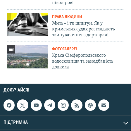
півострові
ПРАВА ЛЮДИНИ
Мить – і ти шпигун. Як у
кримських судах розглядають
звинувачення в держзраді
ФОТОГАЛЕРЕЇ
Краса Сімферопольського
водосховища та занедбаність
довкола
ДОЛУЧАЙСЯ!
ПІДТРИМКА