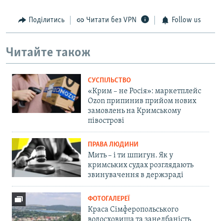
Поділитись
Читати без VPN
Follow us
Читайте також
СУСПІЛЬСТВО
«Крим – не Росія»: маркетплейс
Ozon припинив прийом нових
замовлень на Кримському
півострові
ПРАВА ЛЮДИНИ
Мить – і ти шпигун. Як у
кримських судах розглядають
звинувачення в держзраді
ФОТОГАЛЕРЕЇ
Краса Сімферопольського
водосховища та занедбаність