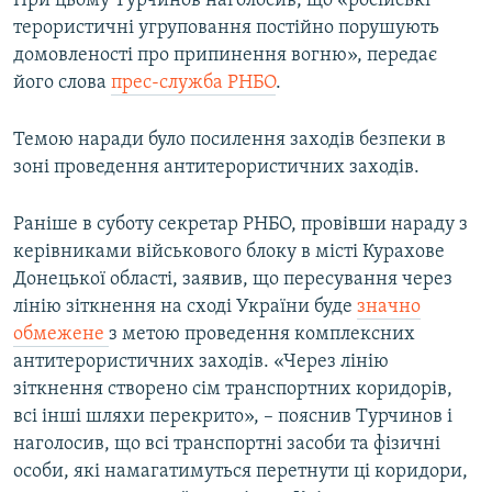
При цьому Турчинов наголосив, що «російські
терористичні угруповання постійно порушують
домовленості про припинення вогню», передає
його слова
прес-служба РНБО
.
Темою наради було посилення заходів безпеки в
зоні проведення антитерористичних заходів.
Раніше в суботу секретар РНБО, провівши нараду з
керівниками військового блоку в місті Курахове
Донецької області, заявив, що пересування через
лінію зіткнення на сході України буде
значно
обмежене
з метою проведення комплексних
антитерористичних заходів. «Через лінію
зіткнення створено сім транспортних коридорів,
всі інші шляхи перекрито», – пояснив Турчинов і
наголосив, що всі транспортні засоби та фізичні
особи, які намагатимуться перетнути ці коридори,