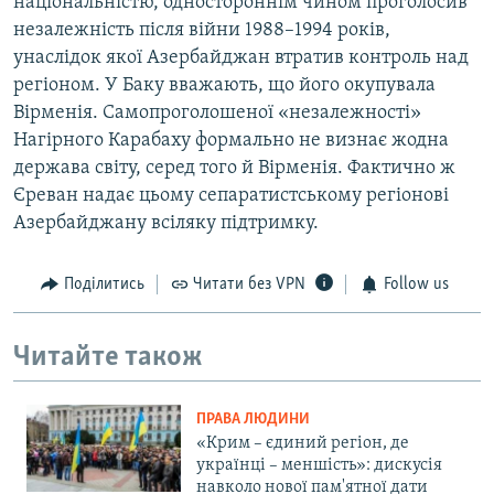
національністю, одностороннім чином проголосив
незалежність після війни 1988–1994 років,
унаслідок якої Азербайджан втратив контроль над
регіоном. У Баку вважають, що його окупувала
Вірменія. Самопроголошеної «незалежності»
Нагірного Карабаху формально не визнає жодна
держава світу, серед того й Вірменія. Фактично ж
Єреван надає цьому сепаратистському регіонові
Азербайджану всіляку підтримку.
Поділитись
Читати без VPN
Follow us
Читайте також
ПРАВА ЛЮДИНИ
«Крим – єдиний регіон, де
українці – меншість»: дискусія
навколо нової пам'ятної дати