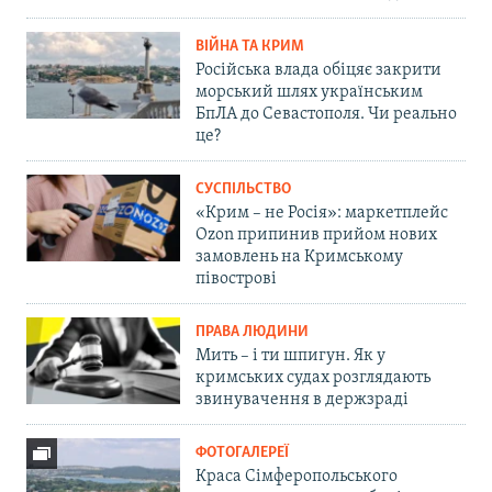
ВІЙНА ТА КРИМ
Російська влада обіцяє закрити
морський шлях українським
БпЛА до Севастополя. Чи реально
це?
СУСПІЛЬСТВО
«Крим – не Росія»: маркетплейс
Ozon припинив прийом нових
замовлень на Кримському
півострові
ПРАВА ЛЮДИНИ
Мить – і ти шпигун. Як у
кримських судах розглядають
звинувачення в держзраді
ФОТОГАЛЕРЕЇ
Краса Сімферопольського