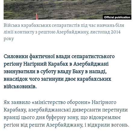
ВІДЕОУРОКИ «ELIFBE»
Русский
СВІДЧЕННЯ ОКУПАЦІЇ
Qırımtatar
Війська карабахських сепаратистів під час навчань біля
УКРАЇНСЬКА ПРОБЛЕМА КРИМУ
лінії контакту з рештою Азербайджану, листопад 2014
ДОЛУЧАЙСЯ!
ІНФОГРАФІКА
року
Силовики фактичної влади сепаратистського
регіону Нагірний Карабах в Азербайджані
Усі сайти RFE/RL
звинуватили в суботу владу Баку в нападі,
внаслідок чого загинули двоє карабахських
військовиків.
Як заявило «міністерство оборони» Нагірного
Карабаху, азербайджанські диверсанти перетнули
вранці цього дня буферну зону, що відокремлює
регіон від решти Азербайджану, і відкрили вогонь.