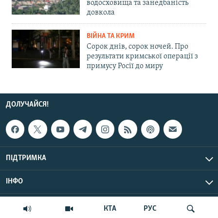
водосховища та занедбаність
довкола
ВІЙНА ТА КРИМ
Сорок днів, сорок ночей. Про
результати кримської операції з
примусу Росії до миру
ДОЛУЧАЙСЯ!
ПІДТРИМКА
ІНФО
© Крим.Реалії, 2026 | Усі права застережено.
КТА
РУС