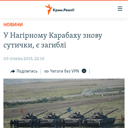
Доступність
посилання
Перейти
НОВИНИ
до
НОВИНИ
У Нагірному Карабаху знову
основного
ВОДА.КРИМ
матеріалу
сутички, є загиблі
ВІДЕО ТА ФОТО
Перейти
до
03 січень 2015, 22:10
ПОЛІТИКА
основної
БЛОГИ
Поділитись
Читати без VPN
навігації
Перейти
ПОГЛЯД
до
ІНТЕРВ'Ю
пошуку
ВСЕ ЗА ДЕНЬ
СПЕЦПРОЕКТИ
ЯК ОБІЙТИ БЛОКУВАННЯ
ДЕПОРТАЦІЯ