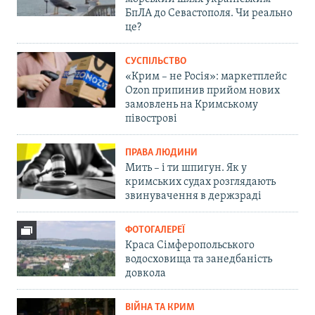
БпЛА до Севастополя. Чи реально
це?
СУСПІЛЬСТВО
«Крим – не Росія»: маркетплейс
Ozon припинив прийом нових
замовлень на Кримському
півострові
ПРАВА ЛЮДИНИ
Мить – і ти шпигун. Як у
кримських судах розглядають
звинувачення в держзраді
ФОТОГАЛЕРЕЇ
Краса Сімферопольського
водосховища та занедбаність
довкола
ВІЙНА ТА КРИМ