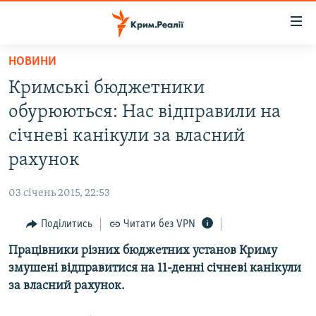
Доступність
посилання
Перейти
НОВИНИ
до
НОВИНИ
Кримські бюджетники
основного
ВОДА.КРИМ
матеріалу
обурюються: Нас відправили на
ВІДЕО ТА ФОТО
Перейти
січневі канікули за власний
до
ПОЛІТИКА
рахунок
основної
БЛОГИ
навігації
03 січень 2015, 22:53
Перейти
ПОГЛЯД
до
Поділитись
Читати без VPN
ІНТЕРВ'Ю
пошуку
Працівники різних бюджетних установ Криму
ВСЕ ЗА ДЕНЬ
змушені відправитися на 11-денні січневі канікули
СПЕЦПРОЕКТИ
за власний рахунок.
ЯК ОБІЙТИ БЛОКУВАННЯ
ДЕПОРТАЦІЯ