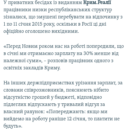
У приватних бесідах із виданням
Крим.Реалії
ВІДЕОУРОКИ «ELIFBE»
працівники низки республіканських структур
Русский
СВІДЧЕННЯ ОКУПАЦІЇ
зізналися, що змушені перебувати на відпочинку з
Qırımtatar
1 по 11 січня 2015 року, оскільки в Росії ці дні
УКРАЇНСЬКА ПРОБЛЕМА КРИМУ
офіційно оголошено вихідними.
ДОЛУЧАЙСЯ!
ІНФОГРАФІКА
«Перед Новим роком нас на роботі попередили, що
в січні ми отримаємо зарплату на 30% менше від
належної суми», – розповів працівник одного з
Усі сайти RFE/RL
освітніх закладів Криму.
На інших держпідприємствах урізання зарплат, за
словами співрозмовників, пояснюють нібито
відсутністю грошей у бюджеті, відповідно
підлеглих відпускають у тривалий відгул за
власний рахунок: «Попереджають: якщо ми
вийдемо на роботу раніше 12 січня, то платити не
будуть».