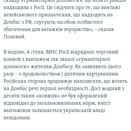
складу «гуманітарної допомоги», що нібито раніше
надходила з Росії. Це свідчить про те, що вантажі
невійськового призначення, що надходять на
Донбас з РФ, слугують засобом особистого
збагачення для ватажків терористів», – сказав
Полевий.
В неділю, 4 січня, МНС Росії відрядило черговий
конвой з вантажем так званої «гуманітарної
допомоги» жителям Донбасу. Як заявляють цього
разу – з продовольством і дитячим харчуванням.
Російська сторона продовжує наполягати, що возить
на Донбас речі першої необхідності. Досі жодний з
десяти таких «конвоїв» не був оформлений
відповідно до загальновизнаних норм, вміст
вантажівок залишається українській владі
невідомим.