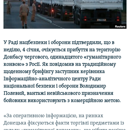
ВІДЕОУРОКИ «ELIFBE»
Русский
СВІДЧЕННЯ ОКУПАЦІЇ
Qırımtatar
УКРАЇНСЬКА ПРОБЛЕМА КРИМУ
ДОЛУЧАЙСЯ!
ІНФОГРАФІКА
У Раді нацбезпеки і оборони підтвердили, що в
неділю, 4 січня, очікується прибуття на територію
Донбасу чергового, одинадцятого «гуманітарного
Усі сайти RFE/RL
конвою» з Росії. Як повідомив на традиційному
щоденному брифінгу заступник керівника
Інформаційно-аналітичного центру Ради
національної безпеки і оборони Володимир
Полевий, вантажі невійськового призначення
бойовики використовують з комерційною метою.
«За оперативною інформацією, на ринках
Донецька фіксуються факти торгівлі предметами із