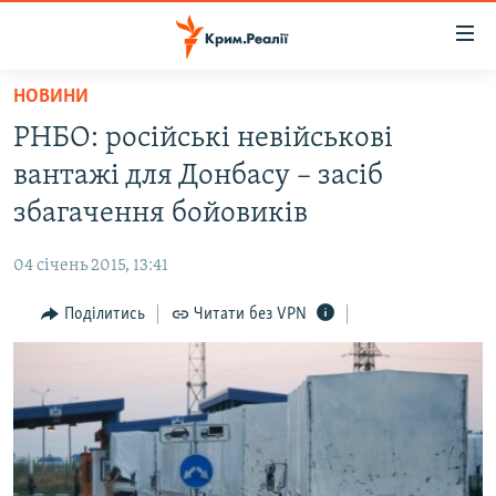
Доступність
посилання
Перейти
НОВИНИ
до
НОВИНИ
РНБО: російські невійськові
основного
ВОДА.КРИМ
матеріалу
вантажі для Донбасу – засіб
ВІДЕО ТА ФОТО
Перейти
збагачення бойовиків
до
ПОЛІТИКА
основної
04 січень 2015, 13:41
БЛОГИ
навігації
Перейти
Поділитись
Читати без VPN
ПОГЛЯД
до
ІНТЕРВ'Ю
пошуку
ВСЕ ЗА ДЕНЬ
СПЕЦПРОЕКТИ
ЯК ОБІЙТИ БЛОКУВАННЯ
ДЕПОРТАЦІЯ