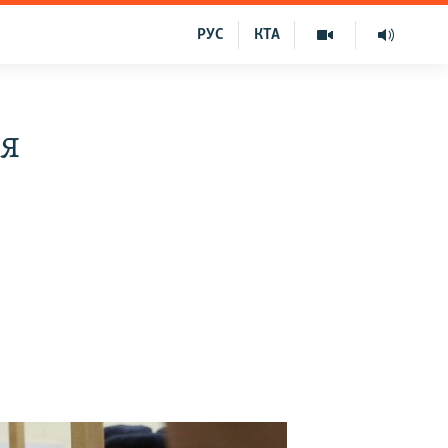
РУС
КТА
ія