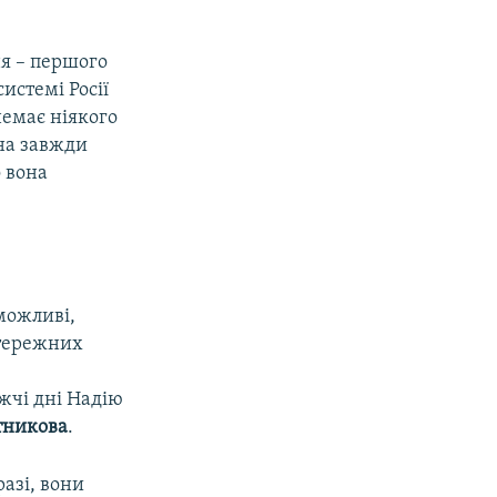
ня – першого
системі Росії
немає ніякого
она завжди
о вона
можливі,
стережних
і
жчі дні Надію
тникова
.
разі, вони