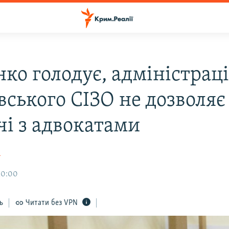
ко голодує, адміністрац
вського СІЗО не дозволяє
чі з адвокатами
а
10:00
ь
Читати без VPN