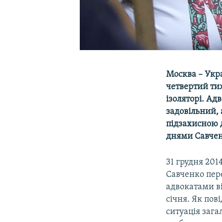
Москва – Укра
четвертий ти
ізоляторі. Ад
задовільний, 
підзахисною д
днями Савчен
31 грудня 201
Савченко пере
адвокатами ві
січня. Як пов
ситуація зага