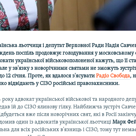
їнська льотчиця і депутат Верховної Ради Надія Савче
ждень поспіль продовжує голодування у московському 
вокати української військовополоненої кажуть, що її ст
але у зв'язку з новорічними святами не зможуть зустріт
о 12 січня. Проте, як вдалося з'ясувати
Радіо Свобода
, 
ко відвідають у СІЗО російські правозахисники.
4 року адвокат української військової та народного деп
дав їй до СІЗО ялинову гілку. Найближча зустріч Савче
дбудеться вже після новорічних свят, які в Росії закінч
ідомив один із адвокатів української льотчиці
Марк Фей
льна для всіх російських в'язниць і СІЗО, тому тут нема