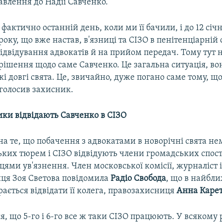
авлення до Надії Савченко.
– фактично останній день, коли ми її бачили, і до 12 січ
року, що вже настав, в'язниці та СІЗО в пенітенціарній 
відвідування адвокатів й на прийом передач. Тому тут 
рішення щодо саме Савченко. Це загальна ситуація, в
акі довгі свята. Це, звичайно, дуже погано саме тому, щ
аголосив захисник.
ки відвідають Савченко в СІЗО
а те, що побачення з адвокатами в новорічні свята не
йських тюрем і СІЗО відвідують члени громадських спо
сцями ув'язнення. Член московської комісії, журналіст 
ця Зоя Светова повідомила
Радіо Свобода
, що в найбли
ається відвідати її колега, правозахисниця
Анна Каре
я, що 5-го і 6-го все ж таки СІЗО працюють. У всякому 