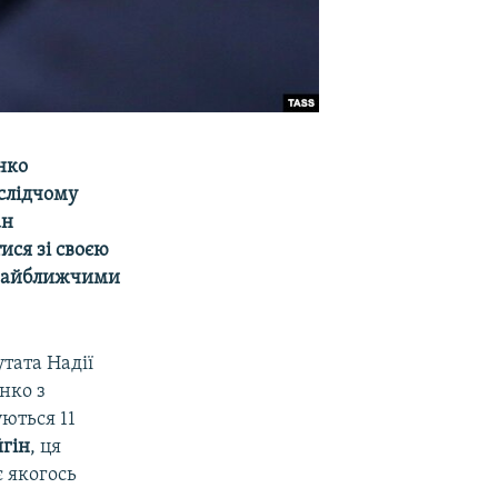
нко
слідчому
ан
ися зі своєю
найближчими
утата Надії
нко з
уються 11
гін
, ця
є якогось