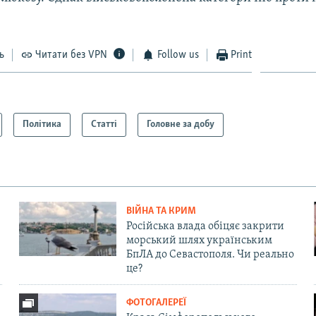
ь
Читати без VPN
Follow us
Print
Політика
Статті
Головне за добу
ВІЙНА ТА КРИМ
Російська влада обіцяє закрити
морський шлях українським
БпЛА до Севастополя. Чи реально
це?
ФОТОГАЛЕРЕЇ