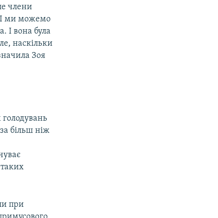
ле члени
. І ми можемо
. І вона була
ле, наскільки
азначила Зоя
 голодувань
за більш ніж
очуває
 таких
ли при
 примусового