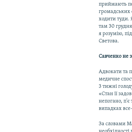
приймають пе
громадських с
ходити туди. 
там 30 грудня
я розумію, пі
Светова.
Савченко не 
Адвокати та 
медичне спос
3 тижні голод
«Стан її задо
непогано, п'є
випадках все-
За словами Ма
необхідності