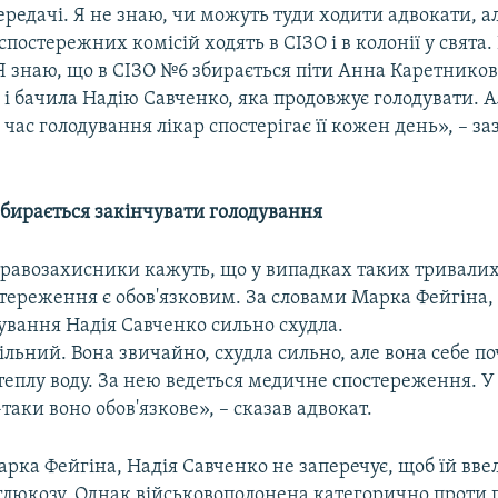
редачі. Я не знаю, чи можуть туди ходити адвокати, а
постережних комісій ходять в СІЗО і в колонії у свята
Я знаю, що в СІЗО №6 збирається піти Анна Каретникова
 і бачила Надію Савченко, яка продовжує голодувати. А
д час голодування лікар спостерігає її кожен день», – з
збирається закінчувати голодування
правозахисники кажуть, що у випадках таких тривалих
тереження є обов'язковим. За словами Марка Фейгіна, 
ування Надія Савченко сильно схудла.
вільний. Вона звичайно, схудла сильно, але вона себе п
 теплу воду. За нею ведеться медичне спостереження. У
таки воно обов'язкове», – сказав адвокат.
рка Фейгіна, Надія Савченко не заперечує, щоб їй вве
 глюкозу. Однак військовополонена категорично проти