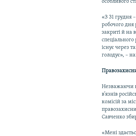
особливого ст
«З 31 грудня 
робочого дня 
закриті й на 
спеціального 
існує через т
голодує», – н
Правозахисни
Незважаючи н
в’язнів росі
комісій за мі
правозахисни
Савченко збир
«Мені здаєтьс