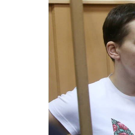
ВІДЕОУРОКИ «ELIFBE»
СВІДЧЕННЯ ОКУПАЦІЇ
УКРАЇНСЬКА ПРОБЛЕМА КРИМУ
ІНФОГРАФІКА