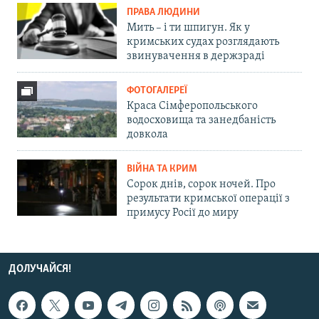
ПРАВА ЛЮДИНИ
Мить – і ти шпигун. Як у
кримських судах розглядають
звинувачення в держзраді
ФОТОГАЛЕРЕЇ
Краса Сімферопольського
водосховища та занедбаність
довкола
ВІЙНА ТА КРИМ
Сорок днів, сорок ночей. Про
результати кримської операції з
примусу Росії до миру
ДОЛУЧАЙСЯ!