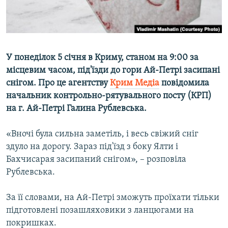
ВІДЕОУРОКИ «ELIFBE»
Русский
СВІДЧЕННЯ ОКУПАЦІЇ
Qırımtatar
УКРАЇНСЬКА ПРОБЛЕМА КРИМУ
У понеділок 5 січня в Криму, станом на 9:00 за
ДОЛУЧАЙСЯ!
ІНФОГРАФІКА
місцевим часом, під'їзди до гори Ай-Петрі засипані
снігом. Про це агентству
Крим Медіа
повідомила
начальник контрольно-рятувального посту (КРП)
на г. Ай-Петрі Галина Рублевська.
Усі сайти RFE/RL
«Вночі була сильна заметіль, і весь свіжий сніг
здуло на дорогу. Зараз під'їзд з боку Ялти і
Бахчисарая засипаний снігом», – розповіла
Рублевська.
За її словами, на Ай-Петрі зможуть проїхати тільки
підготовлені позашляховики з ланцюгами на
покришках.