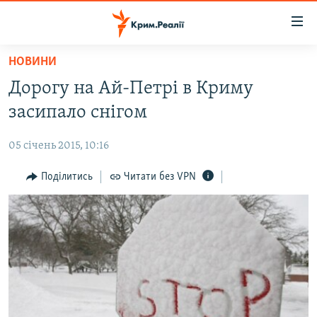
Доступність
посилання
Перейти
НОВИНИ
до
НОВИНИ
Дорогу на Ай-Петрі в Криму
основного
ВОДА.КРИМ
матеріалу
засипало снігом
ВІДЕО ТА ФОТО
Перейти
до
05 січень 2015, 10:16
ПОЛІТИКА
основної
БЛОГИ
Поділитись
Читати без VPN
навігації
Перейти
ПОГЛЯД
до
ІНТЕРВ'Ю
пошуку
ВСЕ ЗА ДЕНЬ
СПЕЦПРОЕКТИ
ЯК ОБІЙТИ БЛОКУВАННЯ
ДЕПОРТАЦІЯ