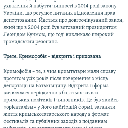
ухвалення й набуття чинності в 2014 році закону
України, що регулює питання відновлення прав
депортованих. Йдеться про довгоочікуваний закон,
який ще в 2004 році був ветований президентом
Леонідом Кучмою, що тоді викликало широкий
громадський резонанс. ​
Третє. Кримофобія – відкрита і прихована
Кримофобія – те, з чим кримтатари мали справу
протягом усіх років після повернення з місць
депортації на Батьківщину. Відкрита її форма
виявлялася періодично в багатьох заявах
кримських політиків і чиновників. Це був якийсь
«орієнталізм» у його найгіршій формі, заганяти
життя кримськотатарського народу в формат
фестивалів та публічних заходів з поїданням