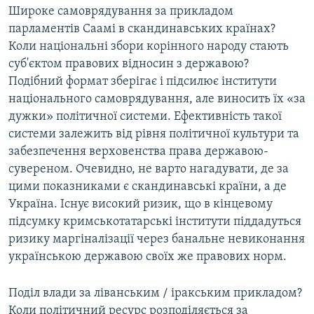
Широке самоврядування за прикладом
парламентів Саамі в скандинавських країнах?
Коли національні збори корінного народу стають
суб'єктом правових відносин з державою?
Подібний формат зберігає і підсилює інститути
національного самоврядування, але виносить їх «за
дужки» політичної системи. Ефективність такої
системи залежить від рівня політичної культури та
забезпечення верховенства права державою-
сувереном. Очевидно, не варто нагадувати, де за
цими показниками є скандинавські країни, а де
Україна. Існує високий ризик, що в кінцевому
підсумку кримськотатарські інститути піддадуться
ризику маргіналізації через банальне невиконання
українською державою своїх же правових норм.
Поділ влади за ліванським / іракським прикладом?
Коли політичний ресурс розподіляється за