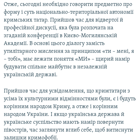
Отже, сьогодні необхідно говорити предметно про
форму і суть національно-територіальної автономії
кримських татар. Прийшов час для відвертої й
професійної дискусії, яка була розпочата на
згаданій конференції в Києво-Могилянській
Академії. В основі цього діалогу замість
утилітарного мислення за принципом «ти – мені, я
– тобі», має лежати поняття «МИ» – щирий намір
будувати спільне майбутнє в незалежній
українській державі.
Прийшов час для усвідомлення, що кримтатари з
усіма їх культурними відмінностями були, є і будуть
корінним народом Криму, а отже і корінним
народом України. І якщо українська держава й
українське суспільство мають намір повернути
півострів, час заглянути вглиб себе, щоб витиснути
залишки кримофобії.