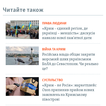
Читайте також
ПРАВА ЛЮДИНИ
«Крим – єдиний регіон, де
українці – меншість»: дискусія
навколо нової пам'ятної дати
ВІЙНА ТА КРИМ
Російська влада обіцяє закрити
морський шлях українським
БпЛА до Севастополя. Чи реально
це?
СУСПІЛЬСТВО
«Крим – не Росія»: маркетплейс
Ozon припинив прийом нових
замовлень на Кримському
півострові