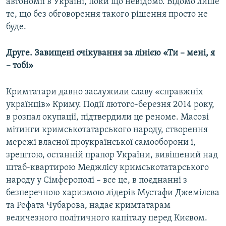
автономії в Україні, поки що невідомо. Відомо лише
те, що без обговорення такого рішення просто не
буде. ​
Друге. Завищені очікування за лінією «Ти – мені, я
– тобі»
Кримтатари давно заслужили славу «справжніх
українців» Криму. Події лютого-березня 2014 року,
в розпал окупації, підтвердили це реноме. Масові
мітинги кримськотатарського народу, створення
мережі власної проукраїнської самооборони і,
зрештою, останній прапор України, вивішений над
штаб-квартирою Меджлісу кримськотатарського
народу у Сімферополі – все це, в поєднанні з
безперечною харизмою лідерів Мустафи Джемілєва
та Рефата Чубарова, надає кримтатарам
величезного політичного капіталу перед Києвом.