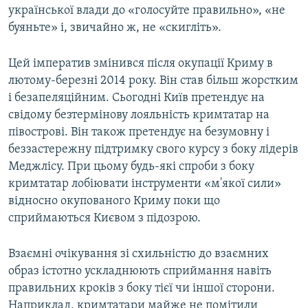
української влади до «голосуйте правильно», «не
буяньте» і, звичайно ж, не «скигліть».
Цей імператив змінився після окупації Криму в
лютому-березні 2014 року. Він став більш жорстким
і безапеляційним. Сьогодні Київ претендує на
свідому безтермінову лояльність кримтатар на
півострові. Він також претендує на безумовну і
беззастережну підтримку свого курсу з боку лідерів
Меджлісу. При цьому будь-які спроби з боку
кримтатар лобіювати інструменти «м'якої сили»
відносно окупованого Криму поки що
сприймаються Києвом з підозрою.
Взаємні очікування зі схильністю до взаємних
образ істотно ускладнюють сприймання навіть
правильних кроків з боку тієї чи іншої сторони.
Наприклад, кримтатари майже не помітили