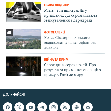
ПРАВА ЛЮДИНИ
Мить – і ти шпигун. Як у
кримських судах розглядають
звинувачення в держзраді
ФОТОГАЛЕРЕЇ
Краса Сімферопольського
водосховища та занедбаність
довкола
ВІЙНА ТА КРИМ
Сорок днів, сорок ночей. Про
результати кримської операції з
примусу Росії до миру
ДОЛУЧАЙСЯ!