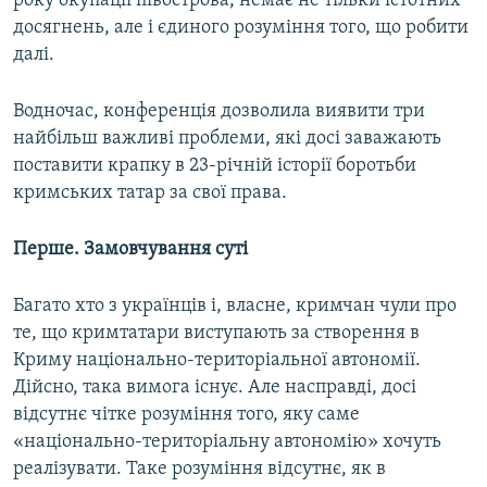
року окупації півострова, немає не тільки істотних
досягнень, але і єдиного розуміння того, що робити
далі.
Водночас, конференція дозволила виявити три
найбільш важливі проблеми, які досі заважають
поставити крапку в 23-річній історії боротьби
кримських татар за свої права.
Перше. Замовчування суті
Багато хто з українців і, власне, кримчан чули про
те, що кримтатари виступають за створення в
Криму національно-територіальної автономії.
Дійсно, така вимога існує. Але насправді, досі
відсутнє чітке розуміння того, яку саме
«національно-територіальну автономію» хочуть
реалізувати. Таке розуміння відсутнє, як в