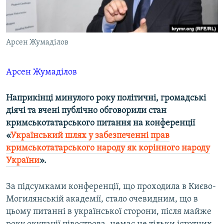
ВІДЕОУРОКИ «ELIFBE»
Русский
СВІДЧЕННЯ ОКУПАЦІЇ
Qırımtatar
Арсен Жумаділов
УКРАЇНСЬКА ПРОБЛЕМА КРИМУ
ДОЛУЧАЙСЯ!
ІНФОГРАФІКА
Арсен Жумаділов
Наприкінці минулого року політичні, громадські
Усі сайти RFE/RL
діячі та вчені публічно обговорили стан
кримськотатарського питання на конференції
«
Український шлях у забезпеченні прав
кримськотатарського народу як корінного народу
України
».
За підсумками конференції, що проходила в Києво-
Могилянській академії, стало очевидним, що в
цьому питанні в української сторони, після майже