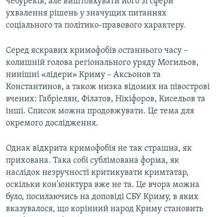
чебуреків, але виштовхувати його зі сфери
ухвалення рішень у значущих питаннях
соціального та політико-правового характеру.
Серед яскравих кримофобів останнього часу –
колишній голова регіонального уряду Могильов,
нинішні «лідери» Криму – Аксьонов та
Константинов, а також низка відомих на півострові
вчених: Габріелян, Філатов, Нікіфоров, Кисельов та
інші. Список можна продовжувати. Це тема для
окремого дослідження.
Однак відкрита кримофобія не так страшна, як
прихована. Така собі сублімована форма, як
наслідок незручності критикувати кримтатар,
оскільки кон'юнктура вже не та. Це вчора можна
було, посилаючись на доповіді СБУ Криму, в яких
вказувалося, що корінний народ Криму становить