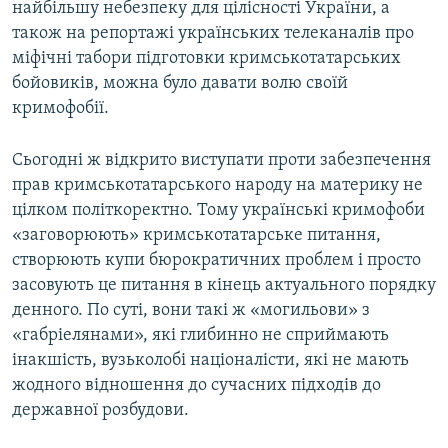
найбільшу небезпеку для цілісності України, а
також на репортажі українських телеканалів про
міфічні табори підготовки кримськотатарських
бойовиків, можна було давати волю своїй
кримофобії.
Сьогодні ж відкрито виступати проти забезпечення
прав кримськотатарського народу на материку не
цілком політкоректно. Тому українські кримофоби
«заговорюють» кримськотатарське питання,
створюють купи бюрократичних проблем і просто
засовують це питання в кінець актуального порядку
денного. По суті, вони такі ж «могильови» з
«габріелянами», які глибинно не сприймають
інакшість, вузьколобі націоналісти, які не мають
жодного відношення до сучасних підходів до
державної розбудови.