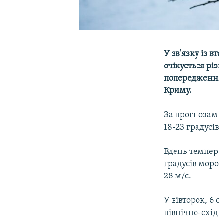
У зв'язку із 
очікується рі
попередження.
Криму.
За прогнозам
18-23 градусів
Вдень темпера
градусів моро
28 м/с.
У вівторок, 6
північно-схід