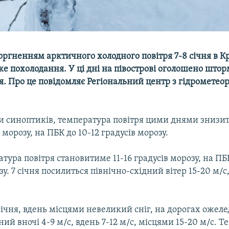
вторгненням арктичного холодного повітря 7-8 січня в 
зке похолодання. У ці дні на півострові оголошено што
 Про це повідомляє Регіональний центр з гідрометеоро
и синоптиків, температура повітря цими днями знизить
 морозу, на ПБК до 10-12 градусів морозу.
тура повітря становитиме 11-16 градусів морозу, на ПБ
зу. 7 січня посилиться північно-східний вітер 15-20 м/с
 січня, вдень місцями невеликий сніг, на дорогах ожеле
ний вночі 4-9 м/с, вдень 7-12 м/с, місцями 15-20 м/с. 