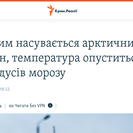
им насувається арктичн
н, температура опустить
дусів морозу
08:12
ь
Читати без VPN