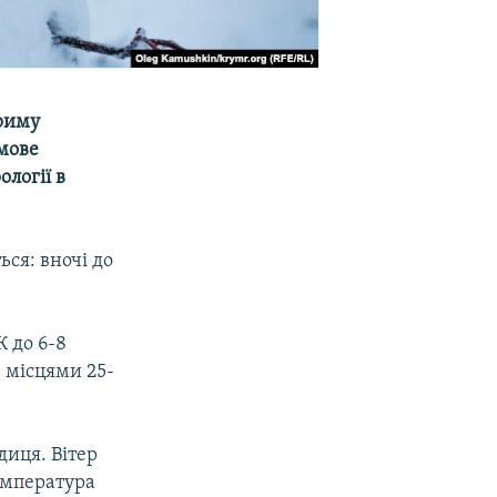
Криму
рмове
логії в
ся: вночі до
К до 6-8
, місцями 25-
диця. Вітер
Температура