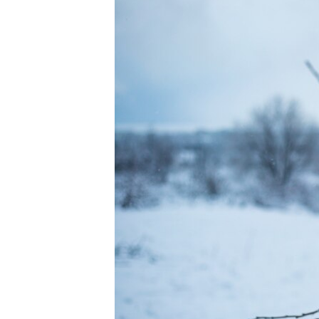
ВІДЕОУРОКИ «ELIFBE»
СВІДЧЕННЯ ОКУПАЦІЇ
УКРАЇНСЬКА ПРОБЛЕМА КРИМУ
ІНФОГРАФІКА