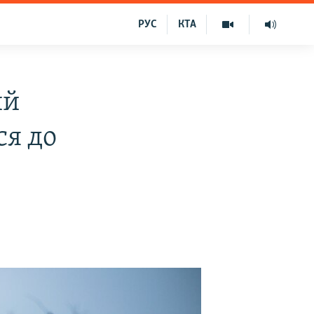
РУС
КТА
ий
ся до