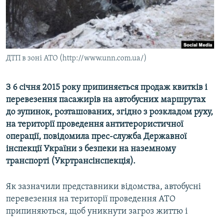
ВІДЕОУРОКИ «ELIFBE»
Русский
СВІДЧЕННЯ ОКУПАЦІЇ
Qırımtatar
УКРАЇНСЬКА ПРОБЛЕМА КРИМУ
ДТП в зоні АТО (http://www.unn.com.ua/)
ДОЛУЧАЙСЯ!
ІНФОГРАФІКА
З 6 січня 2015 року припиняється продаж квитків і
перевезення пасажирів на автобусних маршрутах
Усі сайти RFE/RL
до зупинок, розташованих, згідно з розкладом руху,
на території проведення антитерористичної
операції, повідомила прес-служба Державної
інспекції України з безпеки на наземному
транспорті (Укртрансінспекція).
Як зазначили представники відомства, автобусні
перевезення на території проведення АТО
припиняються, щоб уникнути загроз життю і