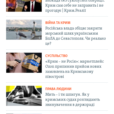
Блокада без сухопутної операції:
Крим сам себе не заправить і не
прогодує | Крим.Реалії
ВІЙНА ТА КРИМ
Російська влада обіцяє закрити
морський шлях українським
БпЛА до Севастополя. Чи реально
це?
СУСПІЛЬСТВО
«Крим – не Росія»: маркетплейс
Ozon припинив прийом нових
замовлень на Кримському
півострові
ПРАВА ЛЮДИНИ
Мить – і ти шпигун. Як у
кримських судах розглядають
звинувачення в держзраді