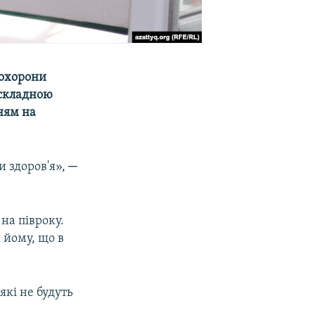
 охорони
 складною
ням на
 здоров'я», ─
 на півроку.
 йому, що в
які не будуть