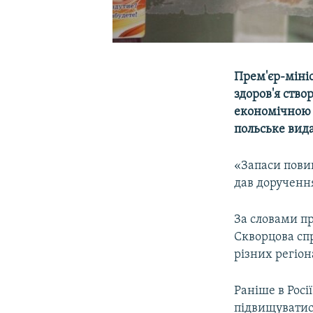
Прем'єр-міні
здоров'я ство
економічною 
польське вида
«Запаси повин
дав доручення
За словами пр
Скворцова спр
різних регіон
Раніше в Росі
підвищуватис