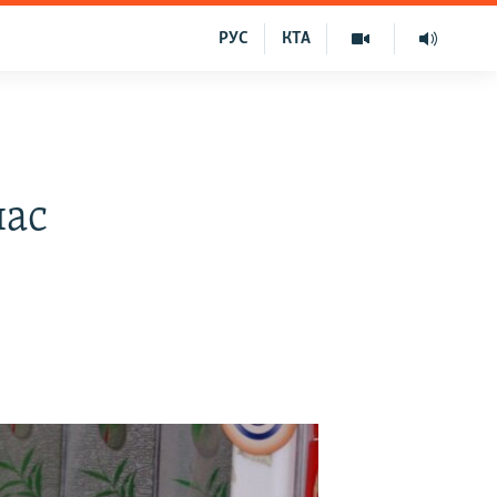
РУС
КТА
пас