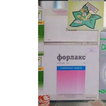
ВІДЕОУРОКИ «ELIFBE»
СВІДЧЕННЯ ОКУПАЦІЇ
УКРАЇНСЬКА ПРОБЛЕМА КРИМУ
ІНФОГРАФІКА