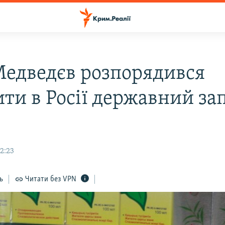
Медведєв розпорядився
ити в Росії державний за
12:23
ь
Читати без VPN