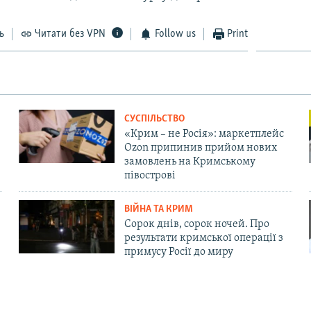
ь
Читати без VPN
Follow us
Print
СУСПІЛЬСТВО
«Крим – не Росія»: маркетплейс
Ozon припинив прийом нових
замовлень на Кримському
півострові
ВІЙНА ТА КРИМ
Сорок днів, сорок ночей. Про
результати кримської операції з
примусу Росії до миру