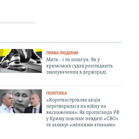
ПРАВА ЛЮДИНИ
Мить – і ти шпигун. Як у
кримських судах розглядають
звинувачення в держзраді
ПОЛІТИКА
«Короткострокова акція
перетворилася на війну на
виснаження»: Як пропаганда РФ
у Криму пояснює невдачі «СВО»
та залякує «мінними атаками»