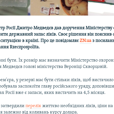
стр Росії Дмитро Медведєв дав доручення Міністерству
рити державний запас ліків. Своє рішення він пояснив
ситуацією в країні. Про це повідомляє
ZN.ua
з посилан
ння Rzeczpospolita.
ні бути. Їх розмір має визначити Міністерство охорони
 Медведєв голові міністерства Вероніці Скворцовій.
ем'єра, у резерві має бути стільки ліків, щоб вистачило
обувала заспокоїти главу російського уряду, доповівши
ах Росії вже є запаси, яких вистачить на 4,5 місяця.
ї затвердили
перелік
життєво необхідних ліків, ціни на 
я залежно від коливань курсу долара.