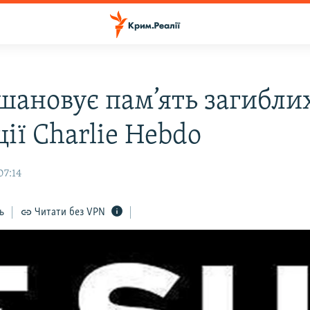
шановує пам’ять загибли
ії Charlie Hebdo
07:14
ь
Читати без VPN