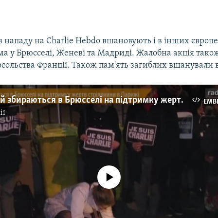
в нападу на Charlie Hebdo вшановують і в інших європ
ма у Брюсселі, Женеві та Мадриді. Жалобна акція також
посольства Франції. Також пам'ять загиблих вшанували 
Сотні людей збираються в Брюсселі на підтримку жертв стрілянини в Парижі
EMB
ії
No media source currently available