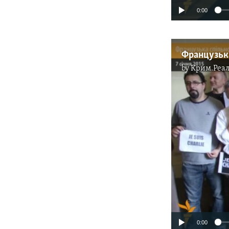
0:00
by
Крим.Реал
0:00