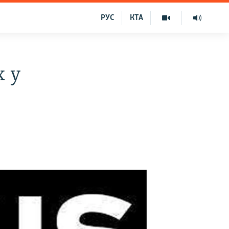
РУС
КТА
х у