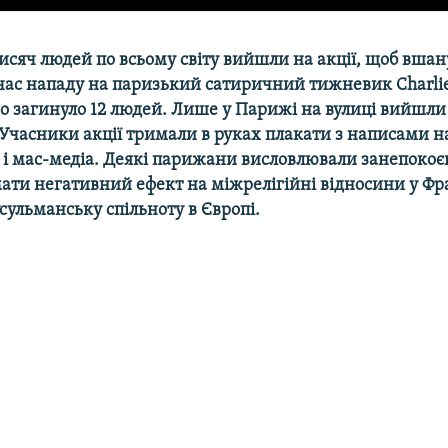
исяч людей по всьому світу вийшли на акції, щоб вшан
 час нападу на паризький сатиричний тижневик Charlie
го загинуло 12 людей. Лише у Парижі на вулиці вийшли
 Учасники акції тримали в руках плакати з написами н
а і мас-медіа. Деякі парижани висловлювали занепокоє
ти негативний ефект на міжрелігійні відносини у Фра
ульманську спільноту в Європі.