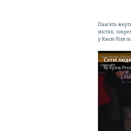
Пам’ять жерт
містах, зокре
у Києві біля 
by
Крим.Реал