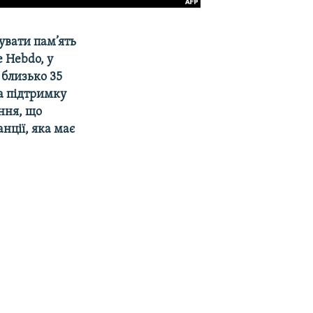
увати пам’ять
 Hebdo, у
 близько 35
а підтримку
ння, що
нції, яка має