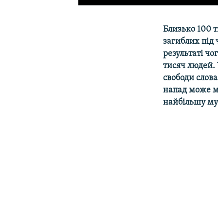
Близько 100 т
загиблих під
результаті чо
тисяч людей.
свободи слов
напад може ма
найбільшу мус