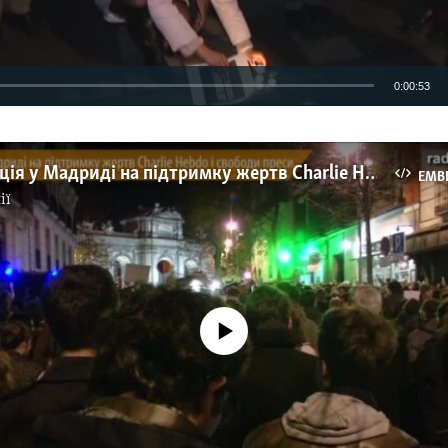
0:00:53
EMBED
Демонстрація у Мадриді на підтримку жертв Charlie Hebdo і свободи преси
EMB
ії
No media source currently available