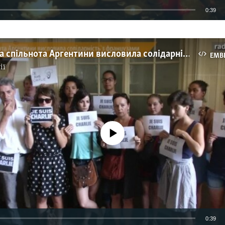
0:39
EMBED
Французька спільнота Аргентини висловила солідарність з французами
EMB
ії
No media source currently available
0:39