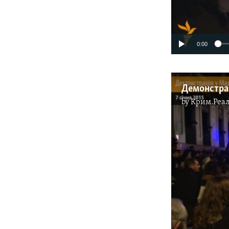
0:00
by
Крим.Реал