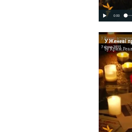
0:00
У Женеві п
by
Крим.Реал