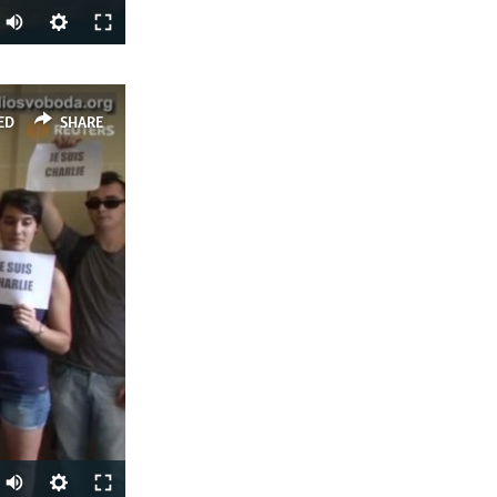
SHARE
ED
SHARE
px
width