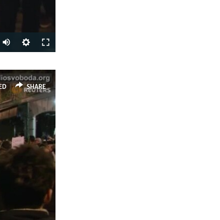
SHARE
ED
SHARE
px
width