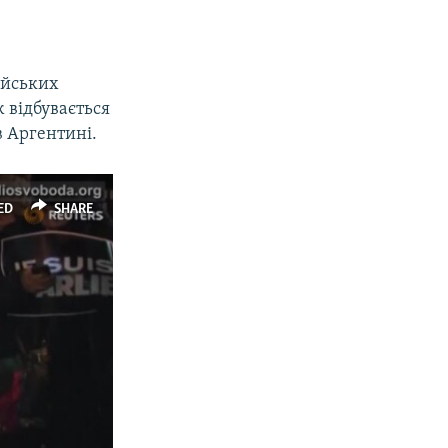
ейських
 відбувається
в Аргентині.
ED
SHARE