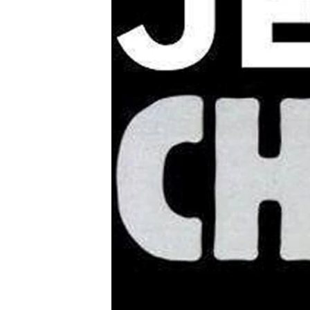
ВІДЕОУРОКИ «ELIFBE»
СВІДЧЕННЯ ОКУПАЦІЇ
УКРАЇНСЬКА ПРОБЛЕМА КРИМУ
ІНФОГРАФІКА