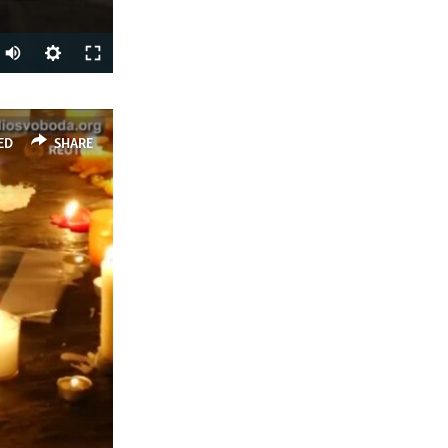
SHARE
ED
SHARE
px
width