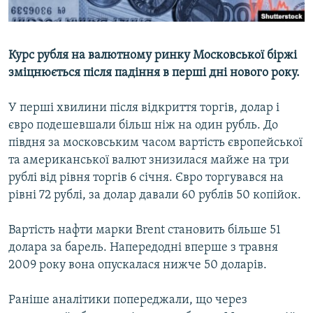
ВІДЕОУРОКИ «ELIFBE»
Русский
СВІДЧЕННЯ ОКУПАЦІЇ
Qırımtatar
Курс рубля на валютному ринку Московської біржі
УКРАЇНСЬКА ПРОБЛЕМА КРИМУ
зміцнюється після падіння в перші дні нового року.
ДОЛУЧАЙСЯ!
ІНФОГРАФІКА
У перші хвилини після відкриття торгів, долар і
євро подешевшали більш ніж на один рубль. До
півдня за московським часом вартість європейської
Усі сайти RFE/RL
та американської валют знизилася майже на три
рублі від рівня торгів 6 січня. Євро торгувався на
рівні 72 рублі, за долар давали 60 рублів 50 копійок.
Вартість нафти марки Brent становить більше 51
долара за барель. Напередодні вперше з травня
2009 року вона опускалася нижче 50 доларів.
Раніше аналітики попереджали, що через