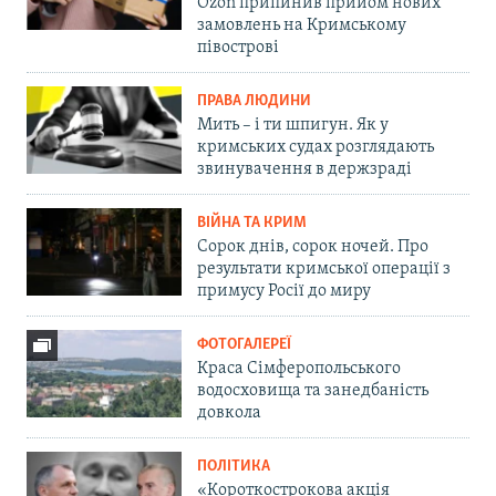
Ozon припинив прийом нових
замовлень на Кримському
півострові
ПРАВА ЛЮДИНИ
Мить – і ти шпигун. Як у
кримських судах розглядають
звинувачення в держзраді
ВІЙНА ТА КРИМ
Сорок днів, сорок ночей. Про
результати кримської операції з
примусу Росії до миру
ФОТОГАЛЕРЕЇ
Краса Сімферопольського
водосховища та занедбаність
довкола
ПОЛІТИКА
«Короткострокова акція