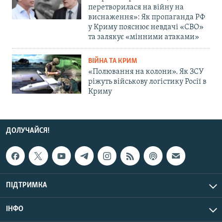
перетворилася на війну на
виснаження»: Як пропаганда РФ
у Криму пояснює невдачі «СВО»
та залякує «мінними атаками»
ВІЙНА ТА КРИМ
«Полювання на колони». Як ЗСУ
ріжуть військову логістику Росії в
Криму
ДОЛУЧАЙСЯ!
ПІДТРИМКА
ІНФО