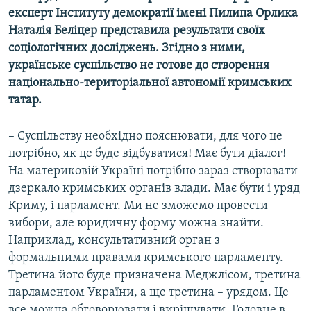
експерт Інституту демократії імені Пилипа Орлика
Наталія Беліцер представила результати своїх
соціологічних досліджень. Згідно з ними,
українське суспільство не готове до створення
національно-територіальної автономії кримських
татар.
– Суспільству необхідно пояснювати, для чого це
потрібно, як це буде відбуватися! Має бути діалог!
На материковій Україні потрібно зараз створювати
дзеркало кримських органів влади. Має бути і уряд
Криму, і парламент. Ми не зможемо провести
вибори, але юридичну форму можна знайти.
Наприклад, консультативний орган з
формальними правами кримського парламенту.
Третина його буде призначена Меджлісом, третина
парламентом України, а ще третина – урядом. Це
все можна обговорювати і вирішувати. Головне в