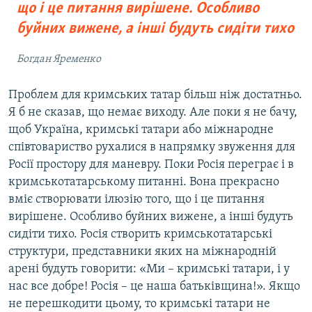
що і це питання вирішене. Особливо
буйних вижене, а інші будуть сидіти тихо
Богдан Яременко
Проблем для кримських татар більш ніж достатньо.
Я б не сказав, що немає виходу. Але поки я не бачу,
щоб Україна, кримські татари або міжнародне
співтовариство рухалися в напрямку звуження для
Росії простору для маневру. Поки Росія переграє і в
кримськотатарському питанні. Вона прекрасно
вміє створювати ілюзію того, що і це питання
вирішене. Особливо буйних вижене, а інші будуть
сидіти тихо. Росія створить кримськотатарські
структури, представники яких на міжнародній
арені будуть говорити: «Ми – кримські татари, і у
нас все добре! Росія – це наша батьківщина!». Якщо
не перешкодити цьому, то кримські татари не