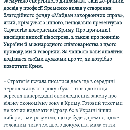
засмутило енергійного дипломата. Свій 20-річний
досвід у професії Яременко вклав у створення
благодійного фонду «Майдан закордонних справ»,
який, крім усього іншого, нещодавно презентував
Стратегію повернення Криму. Про причини і
наслідки анексії півострова, а також про позицію
України й міжнародного співтовариства з цього
приводу, ми й говорили. За чашкою кави аналітик
поділився своїми думками про те, як потрібно
повертати Крим.
– Стратегія почала писатися десь ще в середині
червня минулого року і була готова до кінця
вересня напередодні оприлюднення закону про
вільну економічну зону в Криму. Готовий текст ми
не хотіли видавати відразу, бо в Україні йшли
вибори, і ми розуміли, що це буде даремно, адже
головним читачем цього документа мала стати