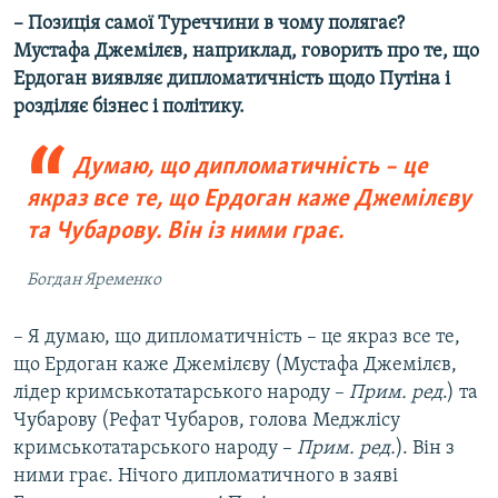
– Позиція самої Туреччини в чому полягає?
Мустафа Джемілєв, наприклад, говорить про те, що
Ердоган виявляє дипломатичність щодо Путіна і
розділяє бізнес і політику.
Думаю, що дипломатичність – це
якраз все те, що Ердоган каже Джемілєву
та Чубарову. Він із ними грає.
Богдан Яременко
– Я думаю, що дипломатичність – це якраз все те,
що Ердоган каже Джемілєву (Мустафа Джемілєв,
лідер кримськотатарського народу –
Прим. ред
.) та
Чубарову (Рефат Чубаров, голова Меджлісу
кримськотатарського народу –
Прим. ред.
). Він з
ними грає. Нічого дипломатичного в заяві