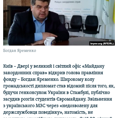
ВІДЕОУРОКИ «ELIFBE»
Русский
СВІДЧЕННЯ ОКУПАЦІЇ
Qırımtatar
УКРАЇНСЬКА ПРОБЛЕМА КРИМУ
ДОЛУЧАЙСЯ!
ІНФОГРАФІКА
Богдан Яременко
Усі сайти RFE/RL
Київ – Двері у великий і світлий офіс «Майдану
закордонних справ» відкрив голова правління
фонду – Богдан Яременко. Широкому колу
громадськості дипломат став відомий після того, як,
будучи генконсулом України в Стамбулі, публічно
засудив розгін студентів Євромайдану. Звільнення
з українського МЗС через «недозволену для
держслужбовця поведінку», натомість, не