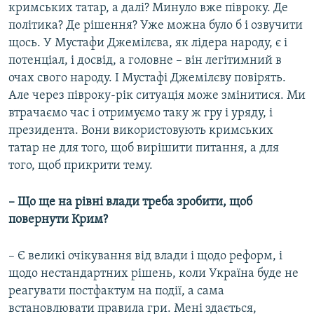
кримських татар, а далі? Минуло вже півроку. Де
політика? Де рішення? Уже можна було б і озвучити
щось. У Мустафи Джемілєва, як лідера народу, є і
потенціал, і досвід, а головне – він легітимний в
очах свого народу. І Мустафі Джемілєву повірять.
Але через півроку-рік ситуація може змінитися. Ми
втрачаємо час і отримуємо таку ж гру і уряду, і
президента. Вони використовують кримських
татар не для того, щоб вирішити питання, а для
того, щоб прикрити тему.
– Що ще на рівні влади треба зробити, щоб
повернути Крим?
– Є великі очікування від влади і щодо реформ, і
щодо нестандартних рішень, коли Україна буде не
реагувати постфактум на події, а сама
встановлювати правила гри. Мені здається,