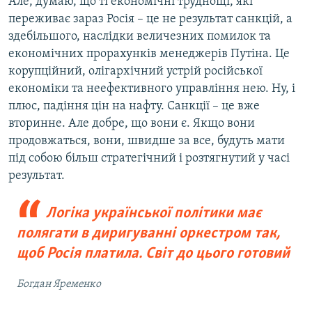
Але, думаю, що ті економічні труднощі, які
переживає зараз Росія – це не результат санкцій, а
здебільшого, наслідки величезних помилок та
економічних прорахунків менеджерів Путіна. Це
корупційний, олігархічний устрій російської
економіки та неефективного управління нею. Ну, і
плюс, падіння цін на нафту. Санкції – це вже
вторинне. Але добре, що вони є. Якщо вони
продовжаться, вони, швидше за все, будуть мати
під собою більш стратегічний і розтягнутий у часі
результат.
Логіка української політики має
полягати в диригуванні оркестром так,
щоб Росія платила. Світ до цього готовий
Богдан Яременко