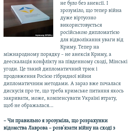
не було без анексії. І
зрозуміло, що тепер війна
дуже віртуозно
використовується
російською дипломатією
для відволікання уваги від
Криму. Тепер на
міжнародному порядку – не анексія Криму, а
деескалація конфлікту на південному сході, Мінські
угоди. Це такий дипломатичний трюк і
продовження Росією гібридної війни
дипломатичним методами. А зараз вже почалася
дискусія про те, що треба кримське питання якось
закривати, може, компенсувати Україні втрату,
щоб не ображалася...
– Чи правильно я зрозуміла, що розрахунки
відомства Лаврова – розв'язати війну на сході з