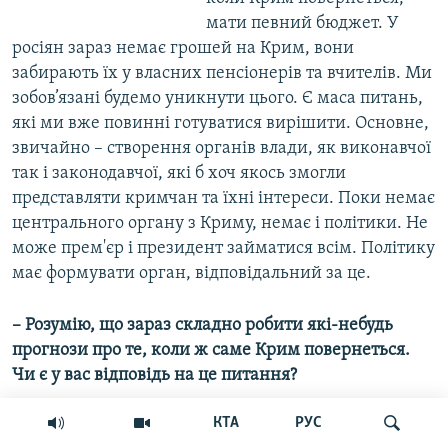
мати певний бюджет. У
росіян зараз немає грошей на Крим, вони
забирають їх у власних пенсіонерів та вчителів. Ми
зобов’язані будемо уникнути цього. Є маса питань,
які ми вже повинні готуватися вирішити. Основне,
звичайно – створення органів влади, як виконавчої
так і законодавчої, які б хоч якось змогли
представляти кримчан та їхні інтереси. Поки немає
центрального органу з Криму, немає і політики. Не
може прем'єр і президент займатися всім. Політику
має формувати орган, відповідальний за це.
– Розумію, що зараз складно робити які-небудь
прогнози про те, коли ж саме Крим повернеться.
Чи є у вас відповідь на це питання?
КТА
РУС
– Я не готовий на цю тему говорити. Це станеться