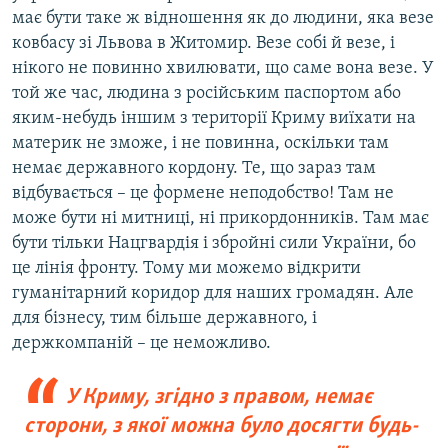
має бути таке ж відношення як до людини, яка везе
ковбасу зі Львова в Житомир. Везе собі й везе, і
нікого не повинно хвилювати, що саме вона везе. У
той же час, людина з російським паспортом або
яким-небудь іншим з території Криму виїхати на
материк не зможе, і не повинна, оскільки там
немає державного кордону. Те, що зараз там
відбувається – це формене неподобство! Там не
може бути ні митниці, ні прикордонників. Там має
бути тільки Нацгвардія і збройні сили України, бо
це лінія фронту. Тому ми можемо відкрити
гуманітарний коридор для наших громадян. Але
для бізнесу, тим більше державного, і
держкомпаній – це неможливо.
У Криму, згідно з правом, немає
сторони, з якої можна було досягти будь-