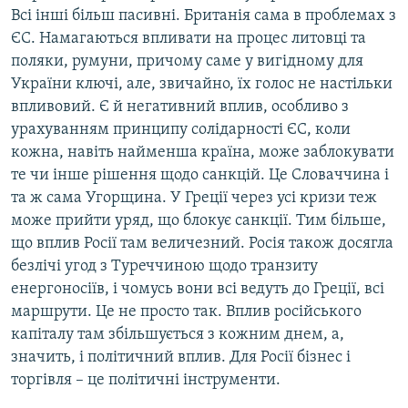
Всі інші більш пасивні. Британія сама в проблемах з
ЄС. Намагаються впливати на процес литовці та
поляки, румуни, причому саме у вигідному для
України ключі, але, звичайно, їх голос не настільки
впливовий. Є й негативний вплив, особливо з
урахуванням принципу солідарності ЄС, коли
кожна, навіть найменша країна, може заблокувати
те чи інше рішення щодо санкцій. Це Словаччина і
та ж сама Угорщина. У Греції через усі кризи теж
може прийти уряд, що блокує санкції. Тим більше,
що вплив Росії там величезний. Росія також досягла
безлічі угод з Туреччиною щодо транзиту
енергоносіїв, і чомусь вони всі ведуть до Греції, всі
маршрути. Це не просто так. Вплив російського
капіталу там збільшується з кожним днем, а,
значить, і політичний вплив. Для Росії бізнес і
торгівля – це політичні інструменти.