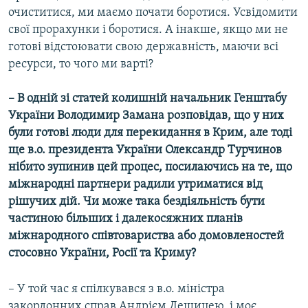
очиститися, ми маємо почати боротися. Усвідомити
свої прорахунки і боротися. А інакше, якщо ми не
готові відстоювати свою державність, маючи всі
ресурси, то чого ми варті?
– В одній зі статей колишній начальник Генштабу
України Володимир Замана розповідав, що у них
були готові люди для перекидання в Крим, але тоді
ще в.о. президента України Олександр Турчинов
нібито зупинив цей процес, посилаючись на те, що
міжнародні партнери радили утриматися від
рішучих дій. Чи може така бездіяльність бути
частиною більших і далекосяжних планів
міжнародного співтовариства або домовленостей
стосовно України, Росії та Криму?
– У той час я спілкувався з в.о. міністра
закордонних справ Андрієм Дещицею, і моє