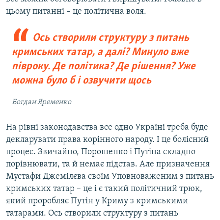
цьому питанні – це політична воля.
Ось створили структуру з питань
кримських татар, а далі? Минуло вже
півроку. Де політика? Де рішення? Уже
можна було б і озвучити щось
Богдан Яременко
На рівні законодавства все одно Україні треба буде
декларувати права корінного народу. І це болісний
процес. Звичайно, Порошенко і Путіна складно
порівнювати, та й немає підстав. Але призначення
Мустафи Джемілєва своїм Уповноваженим з питань
кримських татар – це і є такий політичний трюк,
який проробляє Путін у Криму з кримськими
татарами. Ось створили структуру з питань