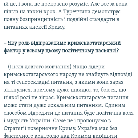
їй це, і вона це прекрасно розуміє. Але все ж вона
пішла на такий крок. А Туреччина демонструє
повну безпринципність і подвійні стандарти в
питаннях анексії Криму.
– Яку роль відіграватиме кримськотатарський
фактор у всьому цьому політичному пасьянсі?
– (Після довгого мовчання) Якщо лідери
кримськотатарського народу не знайдуть відповіді
на ті суперскладні питання, з якими вони зараз
зіткнулися, причому дуже швидко, то, боюся, що
ніякої ролі не зіграє. Кримськотатарське питання
може стати дуже локальним питанням. Єдиним
способом відродити це питання буде політична воля
і мудрість України. Саме це і пропонуємо в
Стратегії повернення Криму. Україна має без
фактичного контролю над Кримом вирішити