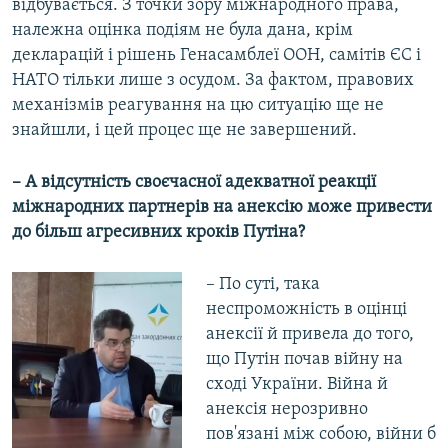
відбувається. З точки зору міжнародного права,
належна оцінка подіям не була дана, крім
декларацій і рішень Генасамблеї ООН, самітів ЄС і
НАТО тільки лише з осудом. За фактом, правових
механізмів реагування на цю ситуацію ще не
знайшли, і цей процес ще не завершений.
– А відсутність своєчасної адекватної реакції
міжнародних партнерів на анексію може привести
до більш агресивних кроків Путіна?
– По суті, така
неспроможність в оцінці
анексії й привела до того,
що Путін почав війну на
сході України. Війна й
анексія нерозривно
пов'язані між собою, війни б