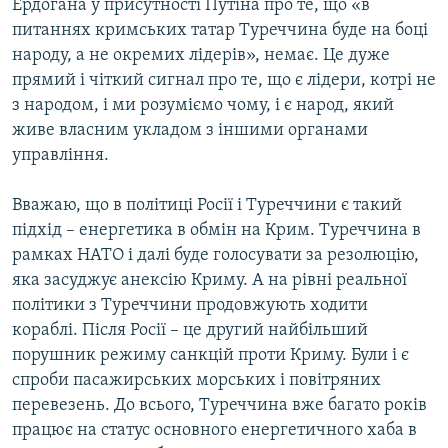
Ердогана у присутності Путіна про те, що «в
питаннях кримських татар Туреччина буде на боці
народу, а не окремих лідерів», немає. Це дуже
прямий і чіткий сигнал про те, що є лідери, котрі не
з народом, і ми розуміємо чому, і є народ, який
живе власним укладом з іншими органами
управління.
Вважаю, що в політиці Росії і Туреччини є такий
підхід – енергетика в обмін на Крим. Туреччина в
рамках НАТО і далі буде голосувати за резолюцію,
яка засуджує анексію Криму. А на рівні реальної
політики з Туреччини продовжують ходити
кораблі. Після Росії – це другий найбільший
порушник режиму санкцій проти Криму. Були і є
спроби пасажирських морських і повітряних
перевезень. До всього, Туреччина вже багато років
працює на статус основного енергетичного хаба в