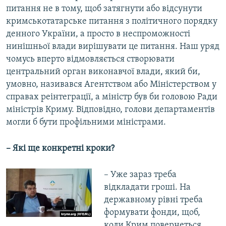
питання не в тому, щоб затягнути або відсунути
кримськотатарське питання з політичного порядку
денного України, а просто в неспроможності
нинішньої влади вирішувати це питання. Наш уряд
чомусь вперто відмовляється створювати
центральний орган виконавчої влади, який би,
умовно, називався Агентством або Міністерством у
справах реінтеграції, а міністр був би головою Ради
міністрів Криму. Відповідно, голови департаментів
могли б бути профільними міністрами.
– Які ще конкретні кроки?
– Уже зараз треба
відкладати гроші. На
державному рівні треба
формувати фонди, щоб,
коли Крим повернеться,