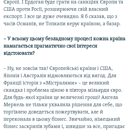
Європі. І Ердоган буде грати на санкціях Європи та
США проти Росії, розширюючи свій власний
експорт. І все це дуже очевидно. Я б сказав, що з
часів Османів, не Топкапи керує країною, а базар.
– У всьому цьому безладному процесі кожна країна
намагається прагматично свої інтереси
відстоювати?
– Ну, не зовсім так! Європейські країни і США,
Японія і Австралія відмовляються від вигод. Для
Франції історія з «Містралями» – це великий
скандал і проблема ціною в півтора мільярди євро.
Для будь-якої країни це величезні гроші! Ангела
Меркель не тільки ухвалила рішення для себе, що
торгівлею доведеться пожертвувати, але й
переконала в цьому бізнес. Звичайно, німецький
бізнес заскрипів зубами і, швидше за все, пригадає