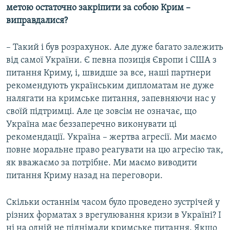
метою остаточно закріпити за собою Крим –
виправдалися?
– Такий і був розрахунок. Але дуже багато залежить
від самої України. Є певна позиція Європи і США з
питання Криму, і, швидше за все, наші партнери
рекомендують українським дипломатам не дуже
налягати на кримське питання, запевняючи нас у
своїй підтримці. Але це зовсім не означає, що
Україна має беззаперечно виконувати ці
рекомендації. Україна – жертва агресії. Ми маємо
повне моральне право реагувати на цю агресію так,
як вважаємо за потрібне. Ми маємо виводити
питання Криму назад на переговори.
Скільки останнім часом було проведено зустрічей у
різних форматах з врегулювання кризи в Україні? І
ні на одній не піднімали кримське питання. Якщо