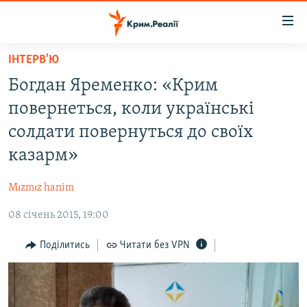
Доступність
посилання
Перейти
ІНТЕРВ'Ю
до
НОВИНИ
Богдан Яременко: «Крим
основного
ВОДА.КРИМ
матеріалу
повернеться, коли українські
ВІДЕО ТА ФОТО
Перейти
солдати повернуться до своїх
до
ПОЛІТИКА
казарм»
основної
БЛОГИ
навігації
Mızmız hanim
Перейти
ПОГЛЯД
до
08 січень 2015, 19:00
ІНТЕРВ'Ю
пошуку
ВСЕ ЗА ДЕНЬ
Поділитись
Читати без VPN
СПЕЦПРОЕКТИ
ЯК ОБІЙТИ БЛОКУВАННЯ
ДЕПОРТАЦІЯ