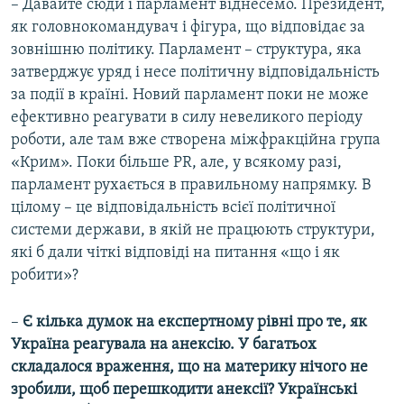
– Давайте сюди і парламент віднесемо. Президент,
як головнокомандувач і фігура, що відповідає за
зовнішню політику. Парламент – структура, яка
затверджує уряд і несе політичну відповідальність
за події в країні. Новий парламент поки не може
ефективно реагувати в силу невеликого періоду
роботи, але там вже створена міжфракційна група
«Крим». Поки більше PR, але, у всякому разі,
парламент рухається в правильному напрямку. В
цілому – це відповідальність всієї політичної
системи держави, в якій не працюють структури,
які б дали чіткі відповіді на питання «що і як
робити»?
–
Є кілька думок на експертному рівні про те, як
Україна реагувала на анексію. У багатьох
складалося враження, що на материку нічого не
зробили, щоб перешкодити анексії? Українські