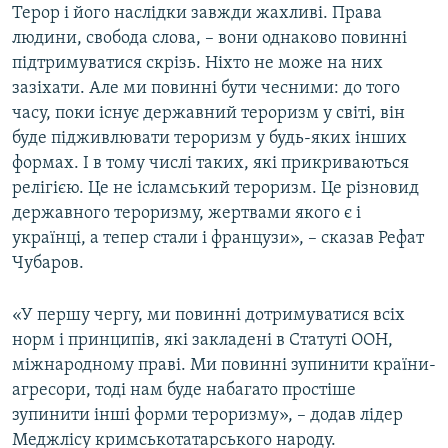
Терор і його наслідки завжди жахливі. Права
людини, свобода слова, – вони однаково повинні
підтримуватися скрізь. Ніхто не може на них
зазіхати. Але ми повинні бути чесними: до того
часу, поки існує державний тероризм у світі, він
буде підживлювати тероризм у будь-яких інших
формах. І в тому числі таких, які прикриваються
релігією. Це не ісламський тероризм. Це різновид
державного тероризму, жертвами якого є і
українці, а тепер стали і французи», – сказав Рефат
Чубаров.
«У першу чергу, ми повинні дотримуватися всіх
норм і принципів, які закладені в Статуті ООН,
міжнародному праві. Ми повинні зупинити країни-
агресори, тоді нам буде набагато простіше
зупинити інші форми тероризму», – додав лідер
Меджлісу кримськотатарського народу.