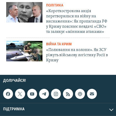
ПОЛІТИКА
«Короткострокова акція
перетворилася на війну на
виснаження»: Як пропаганда РФ
у Криму пояснює невдачі «СВО»
та залякує «мінними атаками»
ВІЙНА ТА КРИМ
«Полювання на колони». Як ЗСУ
ріжуть військову логістику Росії в
Криму
ДОЛУЧАЙСЯ!
ПІДТРИМКА