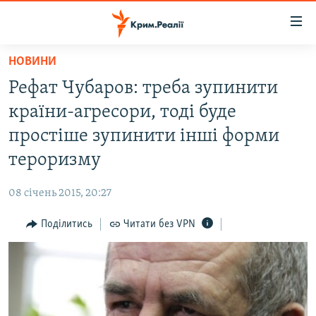
Доступність
посилання
Перейти
НОВИНИ
до
НОВИНИ
Рефат Чубаров: треба зупинити
основного
ВОДА.КРИМ
матеріалу
країни-агресори, тоді буде
ВІДЕО ТА ФОТО
Перейти
простіше зупинити інші форми
до
ПОЛІТИКА
тероризму
основної
БЛОГИ
навігації
08 січень 2015, 20:27
Перейти
ПОГЛЯД
до
Поділитись
Читати без VPN
ІНТЕРВ'Ю
пошуку
ВСЕ ЗА ДЕНЬ
СПЕЦПРОЕКТИ
ЯК ОБІЙТИ БЛОКУВАННЯ
ДЕПОРТАЦІЯ