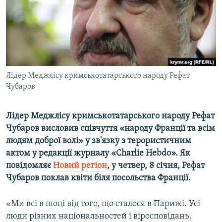
ВІДЕОУРОКИ «ELIFBE»
Русский
СВІДЧЕННЯ ОКУПАЦІЇ
Qırımtatar
УКРАЇНСЬКА ПРОБЛЕМА КРИМУ
ДОЛУЧАЙСЯ!
ІНФОГРАФІКА
Лідер Меджлісу кримськотатарського народу Рефат
Чубаров
Усі сайти RFE/RL
Лідер Меджлісу кримськотатарського народу Рефат
Чубаров висловив співчуття «народу Франції та всім
людям доброї волі» у зв'язку з терористичним
актом у редакції журналу «Charlie Hebdo». Як
повідомляє
Новий регіон
, у четвер, 8 січня, Рефат
Чубаров поклав квіти біля посольства Франції.
«Ми всі в шоці від того, що сталося в Парижі. Усі
люди різних національностей і віросповідань.