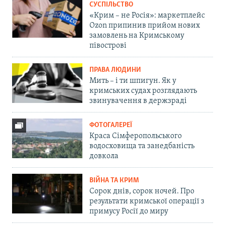
СУСПІЛЬСТВО
«Крим – не Росія»: маркетплейс
Ozon припинив прийом нових
замовлень на Кримському
півострові
ПРАВА ЛЮДИНИ
Мить – і ти шпигун. Як у
кримських судах розглядають
звинувачення в держзраді
ФОТОГАЛЕРЕЇ
Краса Сімферопольського
водосховища та занедбаність
довкола
ВІЙНА ТА КРИМ
Сорок днів, сорок ночей. Про
результати кримської операції з
примусу Росії до миру