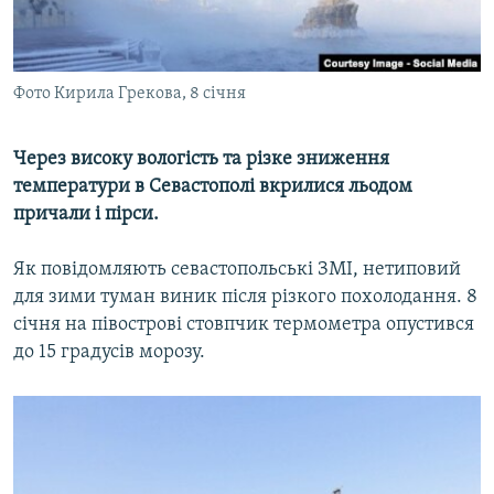
ВІДЕОУРОКИ «ELIFBE»
Русский
СВІДЧЕННЯ ОКУПАЦІЇ
Qırımtatar
Фото Кирила Грекова, 8 січня
УКРАЇНСЬКА ПРОБЛЕМА КРИМУ
ДОЛУЧАЙСЯ!
ІНФОГРАФІКА
Через високу вологість та різке зниження
температури в Севастополі вкрилися льодом
причали і пірси.
Усі сайти RFE/RL
Як повідомляють севастопольські ЗМІ, нетиповий
для зими туман виник після різкого похолодання. 8
січня на півострові стовпчик термометра опустився
до 15 градусів морозу.