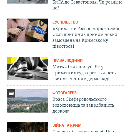
БпЛА до Севастополя. Чи реально
це?
СУСПІЛЬСТВО
«Крим – не Росія»: маркетплейс
Ozon припинив прийом нових
замовлень на Кримському
півострові
ПРАВА ЛЮДИНИ
Мить – і ти шпигун. Як у
кримських судах розглядають
звинувачення в держзраді
ФОТОГАЛЕРЕЇ
Краса Сімферопольського
водосховища та занедбаність
довкола
ВІЙНА ТА КРИМ