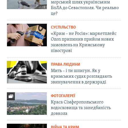
морський шлях українським
БпЛА до Севастополя. Чи реально
це?
СУСПІЛЬСТВО
«Крим – не Росія»: маркетплейс
Ozon припинив прийом нових
замовлень на Кримському
півострові
ПРАВА ЛЮДИНИ
Мить – і ти шпигун. Як у
кримських судах розглядають
звинувачення в держзраді
ФОТОГАЛЕРЕЇ
Краса Сімферопольського
водосховища та занедбаність
довкола
ВІЙНА ТА КРИМ