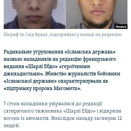
ВІДЕОУРОКИ «ELIFBE»
Русский
СВІДЧЕННЯ ОКУПАЦІЇ
Qırımtatar
УКРАЇНСЬКА ПРОБЛЕМА КРИМУ
Шериф та Саїд Куаші, підозрювані у нападі на редакцію
ДОЛУЧАЙСЯ!
ІНФОГРАФІКА
Радикальне угруповання «Ісламська держава»
назвало нападників на редакцію французького
Усі сайти RFE/RL
видання «Шарлі Ебдо» «героїчними
джихадистами». Вбивство журналістів бойовики
«Ісламської держави» охарактеризували як
«підтримку пророка Магомета».
7 січня нападники увірвалися до редакції
сатиричного тижневика «Шарлі Ебдо» і відкрили
вогонь із автоматів. Внаслідок нападу загинули 12
людей.