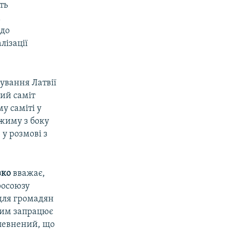
ть
а
 до
лізації
ування Латвії
кий саміт
у саміті у
ежиму з боку
у розмові з
зко
вважає,
росоюзу
для громадян
жим запрацює
упевнений, що