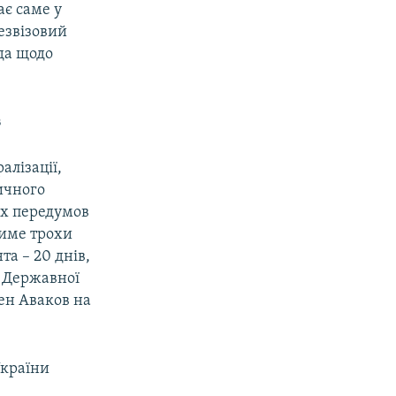
ає саме у
езвізовий
да щодо
в
алізації,
ичного
их передумов
тиме трохи
а – 20 днів,
ь Державної
ен Аваков на
України