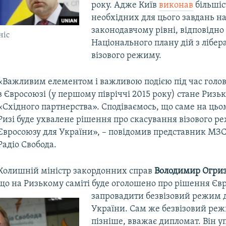
року. Адже Київ
виконав
більшіс
необхідних для цього завдань н
законодавчому рівні, відповідно
ніс
Національного плану дій з лібера
візового режиму.
«Важливим елементом і важливою подією під час голов
в Євросоюзі (у першому півріччі 2015 року) стане Ризь
«Східного партнерства». Сподіваємось, що саме на цьом
Ризі буде ухвалене рішення про скасування візового р
Євросоюзу для України», – повідомив представник МЗС 
Радіо Свобода.
Колишній міністр закордонних справ
Володимир Огри
що на Ризькому саміті буде оголошено про рішення Єв
запровадити безвізовий режим 
України. Сам же безвізовий ре
пізніше, вважає дипломат. Він 