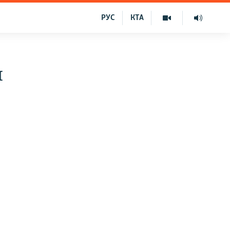
РУС
КТА
и