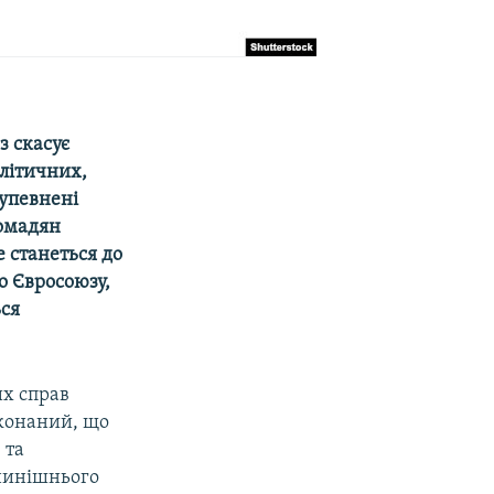
з скасує
літичних,
 упевнені
ромадян
 станеться до
о Євросоюзу,
ься
их справ
конаний, що
 та
нинішнього