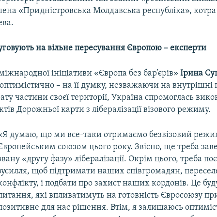
ена «Придністровська Молдавська республіка», котра
ва.
луговують на вільне пересування Європою – експерти
іжнародної ініціативи «Європа без бар’єрів»
Ірина С
оптимістично – на її думку, незважаючи на внутрішні 
ату частини своєї території, Україна спромоглась вик
ктів Дорожньої карти з лібералізації візового режиму.
«Я думаю, що ми все-таки отримаємо безвізовий режи
Європейським союзом цього року. Звісно, ще треба за
звану «другу фазу» лібералізації. Окрім цього, треба по
зусилля, щоб підтримати наших співгромадян, пересел
конфлікту, і подбати про захист наших кордонів. Це буду
питання, які впливатимуть на готовність Євросоюзу п
позитивне для нас рішення. Втім, я залишаюсь оптиміс