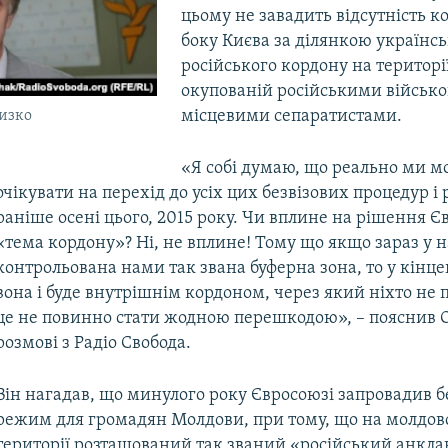
цьому не завадить відсутність к
боку Києва за ділянкою українсь
російського кордону на територі
окупованій російськими військо
місцевими сепаратистами.
изко
«Я собі думаю, що реально ми 
очікувати на перехід до усіх цих безвізових процедур і
раніше осені цього, 2015 року. Чи вплине на рішення Є
«тема кордону»? Ні, не вплине! Тому що якщо зараз у н
контрольована нами так звана буферна зона, то у кінц
вона і буде внутрішнім кордоном, через який ніхто не п
це не повинно стати жодною перешкодою», – пояснив 
розмові з Радіо Свобода.
Він нагадав, що минулого року Євросоюзі запровадив б
режим для громадян Молдови, при тому, що на молдов
території розташований так званий «російський анкла