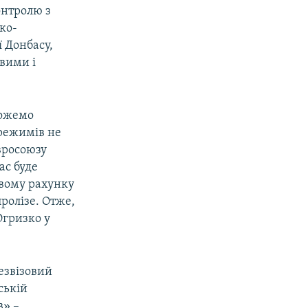
онтролю з
ко-
ї Донбасу,
вими і
можемо
 режимів не
вросоюзу
ас буде
евому рахунку
ролізе. Отже,
Огризко у
езвізовий
ській
в» –