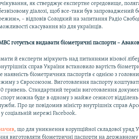
очікування, як стверджує експертне середовище, поляг
безвізовому діалозі, щоб все-таки був запроваджений б
режим», – відповів Солодкий на запитання Радіо Свобо
можливості скасування віз для українців.
МВС готується видавати біометричні паспорти – Авако
ати й експерти міркують над питаннями візової лібер
внутрішніх справ України встановило вартість біометр
е наявність біометричних паспортів є однією з головн
режиму з Євросоюзом. Виготовлення паспорту коштува
00 гривень. Стандартний термін виготовлення документ
аспорт можна буде в одному з майже семисот відділен
лужби. Про це повідомив міністр внутрішніх справ Арс
і у соціальній мережі Facebook.
начив
, що для уникнення корупційної складової уряд 
ння виготовляти біометричні паспорти на державному