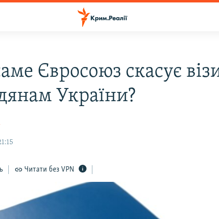
саме Євросоюз скасує віз
дянам України?
к
21:15
ь
Читати без VPN