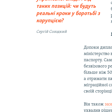
таких позицій: чи будуть
реальні кроки у боротьбі з
корупцією?
Сергій Солодкий
Допоки диплом
міністерство 
паспорту. Сам
безвізового 
більше ніж 5
а отримати п
міграційної с
своїй сторінц
Він також
заз
ухвалив ріше