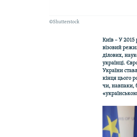
©Shutterstock
Київ – У 2015
візовий режи
ділових, наук
українці. Єв
України ставл
кінця цього р
чи, навпаки,
«українською