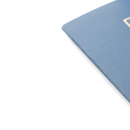
ВІДЕОУРОКИ «ELIFBE»
СВІДЧЕННЯ ОКУПАЦІЇ
УКРАЇНСЬКА ПРОБЛЕМА КРИМУ
ІНФОГРАФІКА