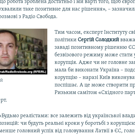
що робота зроблена достатньо і ми варті того, щоб євро
ухвалили таке позитивне для нас рішення», – зазначил
розмові з Радіо Свобода.
Тим часом, експерт Інституту сві
політики
Сергій Солодкий
вважа
заваді позитивному рішенню ЄС
безвізового режиму може стати 
корупція. Адже чи не головне за
мала би виконати Україна – под
корупцію – наразі Київ виконува
ий
поспішає. А це може створити п
Ризьким самітом «Східного парт
рт.
«Будьмо реалістами: все залежить від української влади
позицій: чи будуть реальні кроки у боротьбі з корупціє
менше головний успіх від головування Латвії в ЄС, гол