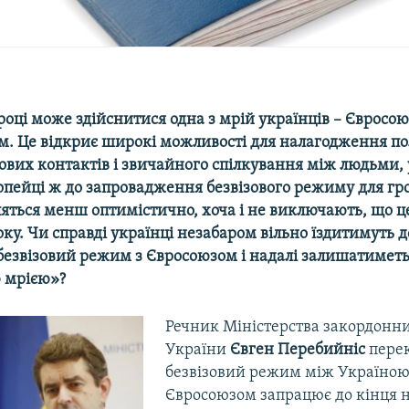
 році може здійснитися одна з мрій українців – Євросою
м. Це відкриє широкі можливості для налагодження по
ових контактів і звичайного спілкування між людьми,
ропейці ж до запровадження безвізового режиму для г
яться менш оптимістично, хоча і не виключають, що це
оку. Чи справді українці незабаром вільно їздитимуть д
 безвізовий режим з Євросоюзом і надалі залишатимет
 мрією»?
Речник Міністерства закордонн
України
Євген Перебийніс
пере
безвізовий режим між Україною
Євросоюзом запрацює до кінця 