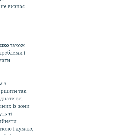
 не визнає
ушко
також
проблеми і
онати
м з
вершити так
єднати всі
ених із зони
ть ті
рийняти
ткою і думаю,