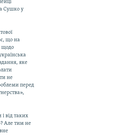
пейці
а Сушко у
тової
є, що на
 щодо
українська
вдання, яке
олати
ти не
роблеми перед
нерства»,
 і від таких
ю? Але тим не
овне