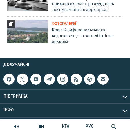
кримських судах розглядають
звинувачення в держзраді
ФОТОГАЛЕРЕЇ
Краса Сімферопольського
водосховища та занедбаність
довкола
ДОЛУЧАЙСЯ!
ПІДТРИМКА
ІНФО
© Крим.Реалії, 2026 | Усі права застережено.
КТА
РУС