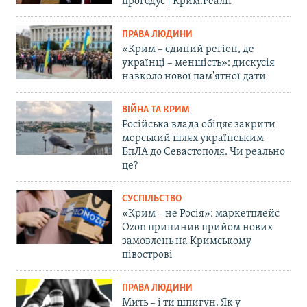
прогодує | Крим.Реалії
ПРАВА ЛЮДИНИ
«Крим – єдиний регіон, де
українці – меншість»: дискусія
навколо нової пам'ятної дати
ВІЙНА ТА КРИМ
Російська влада обіцяє закрити
морський шлях українським
БпЛА до Севастополя. Чи реально
це?
СУСПІЛЬСТВО
«Крим – не Росія»: маркетплейс
Ozon припинив прийом нових
замовлень на Кримському
півострові
ПРАВА ЛЮДИНИ
Мить – і ти шпигун. Як у