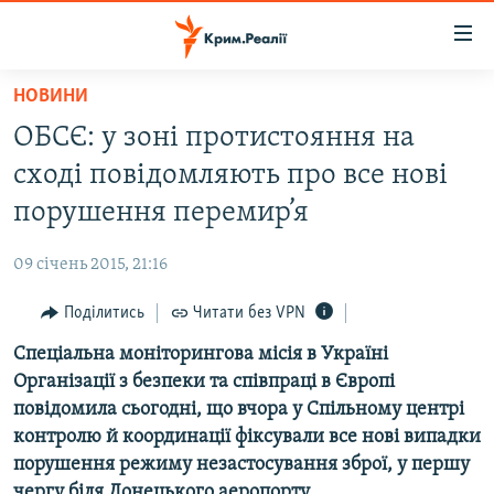
Доступність
посилання
Перейти
НОВИНИ
до
НОВИНИ
ОБСЄ: у зоні протистояння на
основного
ВОДА.КРИМ
матеріалу
сході повідомляють про все нові
ВІДЕО ТА ФОТО
Перейти
порушення перемир’я
до
ПОЛІТИКА
основної
09 січень 2015, 21:16
БЛОГИ
навігації
Перейти
Поділитись
Читати без VPN
ПОГЛЯД
до
Спеціальна моніторингова місія в Україні
ІНТЕРВ'Ю
пошуку
Організації з безпеки та співпраці в Європі
ВСЕ ЗА ДЕНЬ
повідомила сьогодні, що вчора у Спільному центрі
СПЕЦПРОЕКТИ
контролю й координації фіксували все нові випадки
порушення режиму незастосування зброї, у першу
ЯК ОБІЙТИ БЛОКУВАННЯ
ДЕПОРТАЦІЯ
чергу біля Донецького аеропорту.