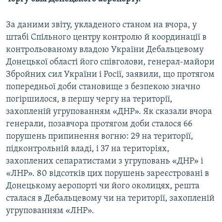
ВІДЕОУРОКИ «ELIFBE»
Русский
За даними звіту, укладеного станом на вчора, у
СВІДЧЕННЯ ОКУПАЦІЇ
Qırımtatar
штабі Спільного центру контролю й координації в
УКРАЇНСЬКА ПРОБЛЕМА КРИМУ
контрольованому владою України Дебальцевому
Донецької області його співголови, генерал-майори
ДОЛУЧАЙСЯ!
ІНФОГРАФІКА
Збройних сил України і Росії, заявили, що протягом
попередньої доби становище з безпекою значно
погіршилося, в першу чергу на території,
Усі сайти RFE/RL
захопленій угрупованням «ДНР». Як сказали вчора
генерали, позавчора протягом доби сталося 66
порушень припинення вогню: 29 на території,
підконтрольній владі, і 37 на територіях,
захоплених сепаратистами з угруповань «ДНР» і
«ЛНР». 80 відсотків цих порушень зареєстровані в
Донецькому аеропорті чи його околицях, решта
сталася в Дебальцевому чи на території, захопленій
угрупованням «ЛНР».