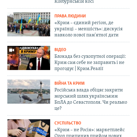
Кінбурнській косі
ПРАВА ЛЮДИНИ
«Крим – єдиний регіон, де
українці – меншість»: дискусія
навколо нової пам'ятної дати
ВІДЕО
Блокада без сухопутної операції:
Крим сам себе не заправить і не
прогодує | Крим.Реалії
ВІЙНА ТА КРИМ
Російська влада обіцяє закрити
морський шлях українським
БпЛА до Севастополя. Чи реально
це?
СУСПІЛЬСТВО
«Крим – не Росія»: маркетплейс
Ozon припинив прийом нових