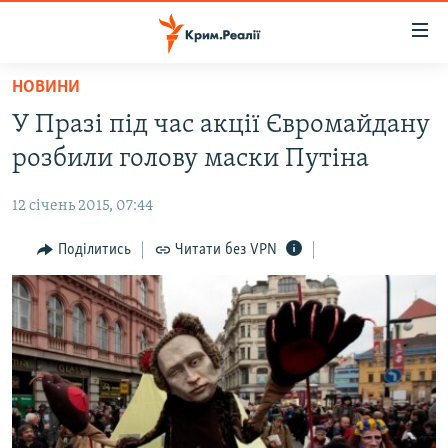
Доступність
посилання
Перейти
НОВИНИ
до
НОВИНИ
У Празі під час акції Євромайдану
основного
ВОДА.КРИМ
матеріалу
розбили голову маски Путіна
ВІДЕО ТА ФОТО
Перейти
до
12 січень 2015, 07:44
ПОЛІТИКА
основної
БЛОГИ
Поділитись
Читати без VPN
навігації
Перейти
ПОГЛЯД
до
ІНТЕРВ'Ю
пошуку
ВСЕ ЗА ДЕНЬ
СПЕЦПРОЕКТИ
ЯК ОБІЙТИ БЛОКУВАННЯ
ДЕПОРТАЦІЯ