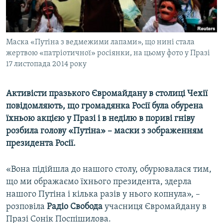
ВІДЕОУРОКИ «ELIFBE»
Русский
СВІДЧЕННЯ ОКУПАЦІЇ
Qırımtatar
Маска «Путіна з ведмежими лапами», що нині стала
УКРАЇНСЬКА ПРОБЛЕМА КРИМУ
жертвою «патріотичної» росіянки, на цьому фото у Празі
ДОЛУЧАЙСЯ!
ІНФОГРАФІКА
17 листопада 2014 року
Активісти празького Євромайдану в столиці Чехії
повідомляють, що громадянка Росії була обурена
Усі сайти RFE/RL
їхньою акцією у Празі і в неділю в пориві гніву
розбила голову «Путіна» – маски з зображенням
президента Росії.
«Вона підійшла до нашого столу, обурювалася тим,
що ми ображаємо їхнього президента, здерла
нашого Путіна і кілька разів у нього копнула», –
розповіла
Радіо Свобода
учасниця Євромайдану в
Празі Сонік Поспішилова.