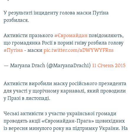
У результаті інциденту голова маски Путіна
розбилася.
Активісти празького
#Євромайдан
повідомляють,
що громадянка Росії в пориві гніву розбила голову
#Путіна
- маски
pic.twitter.com/aDWYWYFRns
— Maryana Drach (@MaryanaDrach1)
11 Січень 2015
Активісти виробили маску російського президента
для участі у щорічному карнавалі, який проводили
у Празі в листопаді.
Чеські активісти з участю української громади
проводять акції «Євромайдан-Прага» щовихідних
із вересня минулого року на підтримку України. На