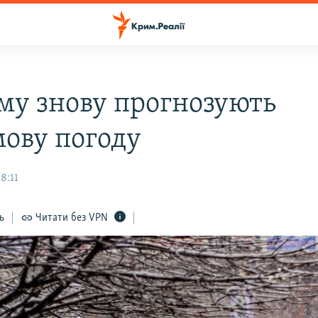
му знову прогнозують
ову погоду
8:11
ь
Читати без VPN