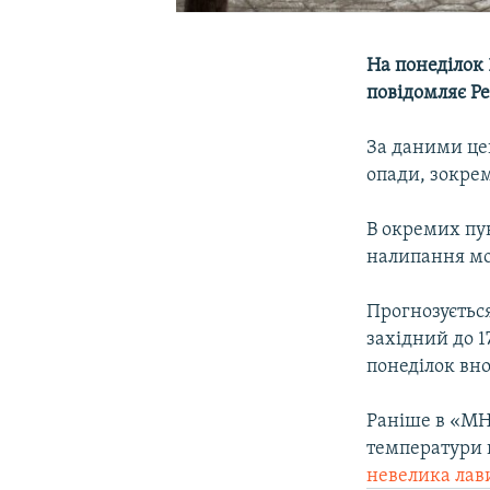
На понеділок
повідомляє Ре
За даними цен
опади, зокрем
В окремих пу
налипання мок
Прогнозується
західний до 1
понеділок вно
Раніше в «МНС
температури 
невелика лав