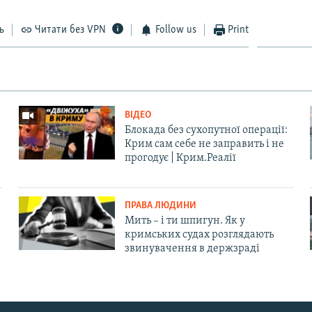
ь
Читати без VPN
Follow us
Print
ВІДЕО
Блокада без сухопутної операції:
Крим сам себе не заправить і не
прогодує | Крим.Реалії
ПРАВА ЛЮДИНИ
Мить – і ти шпигун. Як у
кримських судах розглядають
звинувачення в держзраді