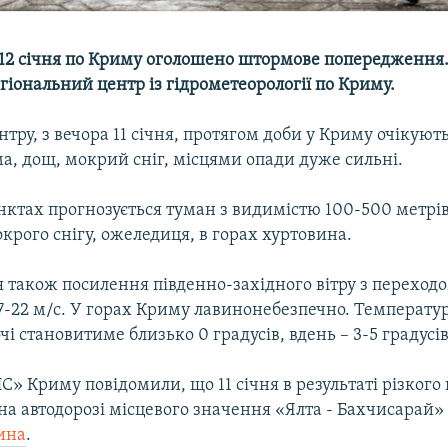
 12 січня по Криму оголошено штормове попередження.
гіональний центр із гідрометеорології по Криму.
тру, з вечора 11 січня, протягом доби у Криму очікуют
а, дощ, мокрий сніг, місцями опади дуже сильні.
нктах прогнозується туман з видимістю 100-500 метрів
рого снігу, ожеледиця, в горах хуртовина.
 також посилення південно-західного вітру з переход
7-22 м/с. У горах Криму лавинонебезпечно. Температур
чі становитиме близько 0 градусів, вдень – 3-5 градусів
» Криму повідомили, що 11 січня в результаті різког
на автодорозі місцевого значення «Ялта - Бахчисарай
ина
.