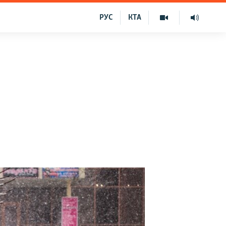
РУС
КТА