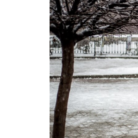
ВІДЕОУРОКИ «ELIFBE»
СВІДЧЕННЯ ОКУПАЦІЇ
УКРАЇНСЬКА ПРОБЛЕМА КРИМУ
ІНФОГРАФІКА