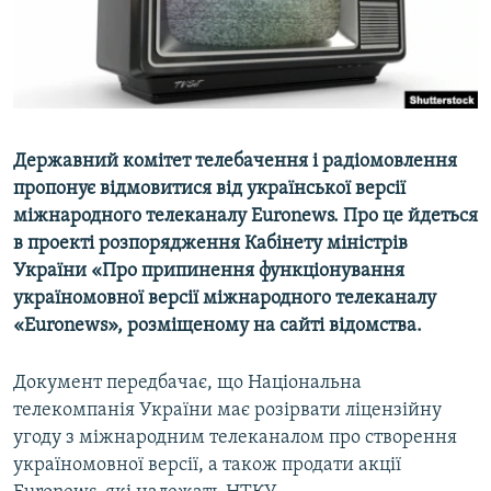
ВІДЕОУРОКИ «ELIFBE»
Русский
СВІДЧЕННЯ ОКУПАЦІЇ
Qırımtatar
УКРАЇНСЬКА ПРОБЛЕМА КРИМУ
ДОЛУЧАЙСЯ!
ІНФОГРАФІКА
Державний комітет телебачення і радіомовлення
пропонує відмовитися від української версії
міжнародного телеканалу Euronews. Про це йдеться
Усі сайти RFE/RL
в проекті розпорядження Кабінету міністрів
України «Про припинення функціонування
україномовної версії міжнародного телеканалу
«Euronews», розміщеному на сайті відомства.
Документ передбачає, що Національна
телекомпанія України має розірвати ліцензійну
угоду з міжнародним телеканалом про створення
україномовної версії, а також продати акції