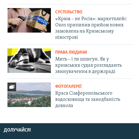
СУСПІЛЬСТВО
«Крим – не Росія»: маркетплейс
Ozon припинив прийом нових
замовлень на Кримському
півострові
ПРАВА ЛЮДИНИ
Мить – і ти шпигун. Як у
кримських судах розглядають
звинувачення в держзраді
ФОТОГАЛЕРЕЇ
Краса Сімферопольського
водосховища та занедбаність
довкола
ДОЛУЧАЙСЯ!