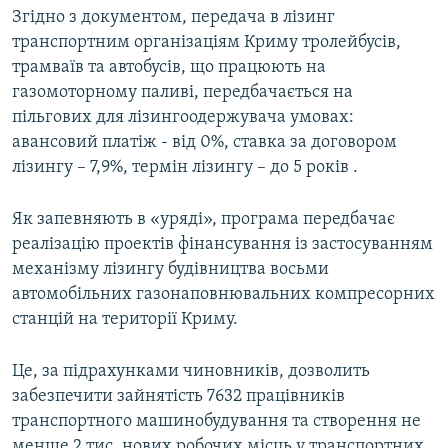
Згідно з документом, передача в лізинг
транспортним організаціям Криму тролейбусів,
трамваїв та автобусів, що працюють на
газомоторному паливі, передбачається на
пільгових для лізингоодержувача умовах:
авансовий платіж - від 0%, ставка за договором
лізингу – 7,9%, термін лізингу – до 5 років .
Як запевняють в «уряді», програма передбачає
реалізацію проектів фінансування із застосуванням
механізму лізингу будівництва восьми
автомобільних газонаповнювальних компресорних
станцій на території Криму.
Це, за підрахунками чиновників, дозволить
забезпечити зайнятість 7632 працівників
транспортного машинобудування та створення не
менше 2 тис. нових робочих місць у транспортних