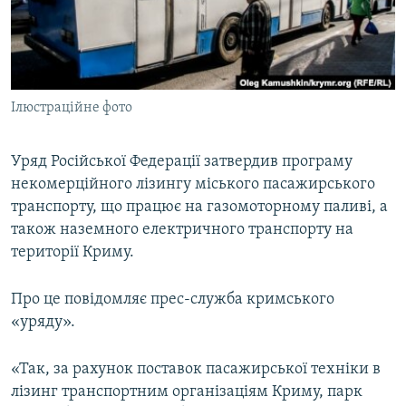
ВІДЕОУРОКИ «ELIFBE»
Русский
СВІДЧЕННЯ ОКУПАЦІЇ
Qırımtatar
УКРАЇНСЬКА ПРОБЛЕМА КРИМУ
Ілюстраційне фото
ДОЛУЧАЙСЯ!
ІНФОГРАФІКА
Уряд Російської Федерації затвердив програму
некомерційного лізингу міського пасажирського
Усі сайти RFE/RL
транспорту, що працює на газомоторному паливі, а
також наземного електричного транспорту на
території Криму.
Про це повідомляє прес-служба кримського
«уряду».
«Так, за рахунок поставок пасажирської техніки в
лізинг транспортним організаціям Криму, парк