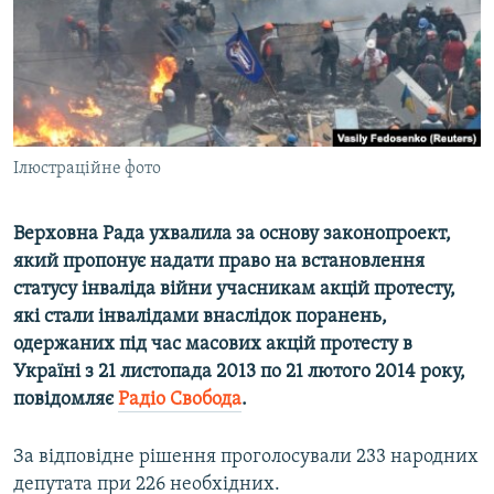
ВІДЕОУРОКИ «ELIFBE»
Русский
СВІДЧЕННЯ ОКУПАЦІЇ
Qırımtatar
УКРАЇНСЬКА ПРОБЛЕМА КРИМУ
ДОЛУЧАЙСЯ!
ІНФОГРАФІКА
Ілюстраційне фото
Верховна Рада ухвалила за основу законопроект,
Усі сайти RFE/RL
який пропонує надати право на встановлення
статусу інваліда війни учасникам акцій протесту,
які стали інвалідами внаслідок поранень,
одержаних під час масових акцій протесту в
Україні з 21 листопада 2013 по 21 лютого 2014 року,
повідомляє
Радіо Свобода
.
За відповідне рішення проголосували 233 народних
депутата при 226 необхідних.