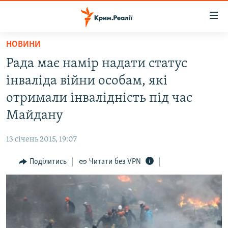
Доступність
посилання
Перейти
НОВИНИ
до
НОВИНИ
Рада має намір надати статус
основного
ВОДА.КРИМ
матеріалу
інваліда війни особам, які
ВІДЕО ТА ФОТО
Перейти
отримали інвалідність під час
до
ПОЛІТИКА
Майдану
основної
БЛОГИ
навігації
13 січень 2015, 19:07
Перейти
ПОГЛЯД
до
Поділитись
Читати без VPN
ІНТЕРВ'Ю
пошуку
ВСЕ ЗА ДЕНЬ
СПЕЦПРОЕКТИ
ЯК ОБІЙТИ БЛОКУВАННЯ
ДЕПОРТАЦІЯ