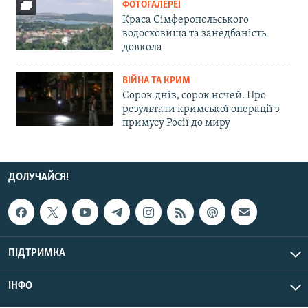
ФОТОГАЛЕРЕЇ
Краса Сімферопольського
водосховища та занедбаність
довкола
ВІЙНА ТА КРИМ
Сорок днів, сорок ночей. Про
результати кримської операції з
примусу Росії до миру
ДОЛУЧАЙСЯ!
ПІДТРИМКА
ІНФО