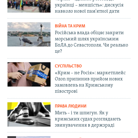
українці – меншість»: дискусія
навколо нової пам'ятної дати
ВІЙНА ТА КРИМ
Російська влада обіцяє закрити
морський шлях українським
БпЛА до Севастополя. Чи реально
це?
СУСПІЛЬСТВО
«Крим – не Росія»: маркетплейс
Ozon припинив прийом нових
замовлень на Кримському
півострові
ПРАВА ЛЮДИНИ
Мить – і ти шпигун. Як у
кримських судах розглядають
звинувачення в держзраді