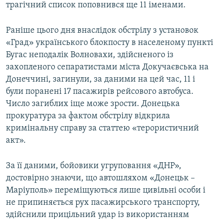
трагічний список поповнився ще 11 іменами.
Раніше цього дня внаслідок обстрілу з установок
«Град» українського блокпосту в населеному пункті
Бугас неподалік Волновахи, здійсненого із
захопленого сепаратистами міста Докучаєвська на
Донеччині, загинули, за даними на цей час, 11 і
були поранені 17 пасажирів рейсового автобуса.
Число загиблих іще може зрости. Донецька
прокуратура за фактом обстрілу відкрила
кримінальну справу за статтею «терористичний
акт».
За її даними, бойовики угруповання «ДНР»,
достовірно знаючи, що автошляхом «Донецьк –
Маріуполь» переміщуються лише цивільні особи і
не припиняється рух пасажирського транспорту,
здійснили прицільний удар із використанням