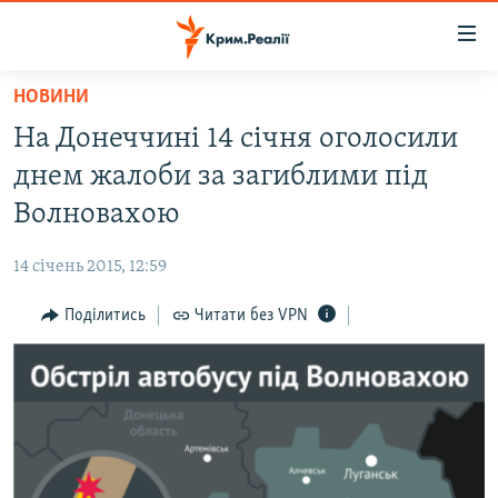
Доступність
посилання
Перейти
НОВИНИ
до
НОВИНИ
На Донеччині 14 січня оголосили
основного
ВОДА.КРИМ
матеріалу
днем жалоби за загиблими під
ВІДЕО ТА ФОТО
Перейти
Волновахою
до
ПОЛІТИКА
основної
14 січень 2015, 12:59
БЛОГИ
навігації
Перейти
Поділитись
Читати без VPN
ПОГЛЯД
до
ІНТЕРВ'Ю
пошуку
ВСЕ ЗА ДЕНЬ
СПЕЦПРОЕКТИ
ЯК ОБІЙТИ БЛОКУВАННЯ
ДЕПОРТАЦІЯ