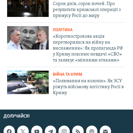
Сорок днів, сорок ночей. Про
результати кримської операції з
примусу Росії до миру
ПОЛІТИКА
«Короткострокова акція
перетворилася на війну на
виснаження»: Як пропаганда РФ
у Криму пояснює невдачі «СВО»
та залякує «мінними атаками»
ВІЙНА ТА КРИМ
«Полювання на колони». Як ЗСУ
ріжуть військову логістику Росії в
Криму
ДОЛУЧАЙСЯ!