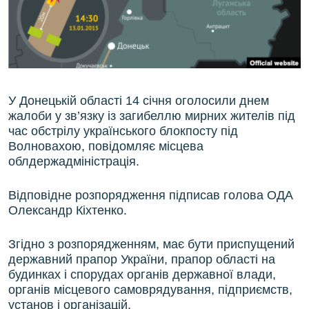
ВІДЕОУРОКИ «ELIFBE»
Русский
СВІДЧЕННЯ ОКУПАЦІЇ
Qırımtatar
УКРАЇНСЬКА ПРОБЛЕМА КРИМУ
ДОЛУЧАЙСЯ!
ІНФОГРАФІКА
У Донецькій області 14 січня оголосили днем
жалоби у зв’язку із загибеллю мирних жителів під
час обстрілу українського блокпосту під
Волновахою, повідомляє місцева
Усі сайти RFE/RL
облдержадміністрація.
Відповідне розпорядження підписав голова ОДА
Олександр Кіхтенко.
Згідно з розпорядженням, має бути приспущений
державний прапор України, прапор області на
будинках і спорудах органів державної влади,
органів місцевого самоврядування, підприємств,
установ і організацій.