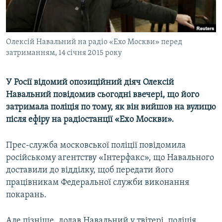
ВІДЕОУРОКИ «ELIFBE»
Русский
СВІДЧЕННЯ ОКУПАЦІЇ
Qırımtatar
Олексій Навальний на радіо «Ехо Москви» перед
УКРАЇНСЬКА ПРОБЛЕМА КРИМУ
затриманням, 14 січня 2015 року
ДОЛУЧАЙСЯ!
ІНФОГРАФІКА
У Росії відомий опозиційний діяч Олексій
Навальний повідомив сьогодні ввечері, що його
затримала поліція по тому, як він вийшов на вулицю
Усі сайти RFE/RL
після ефіру на радіостанції «Ехо Москви».
Прес-служба московської поліції повідомила
російському агентству «Інтерфакс», що Навального
доставили до відділку, щоб передати його
працівникам Федеральної служби виконання
покарань.
Але пізніше, додав Навальний у твітері, поліція