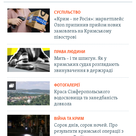
СУСПІЛЬСТВО
«Крим – не Росія»: маркетплейс
Ozon припинив прийом нових
замовлень на Кримському
півострові
ПРАВА ЛЮДИНИ
Мить – і ти шпигун. Як у
кримських судах розглядають
звинувачення в держзраді
ФОТОГАЛЕРЕЇ
Краса Сімферопольського
водосховища та занедбаність
довкола
ВІЙНА ТА КРИМ
Сорок днів, сорок ночей. Про
результати кримської операції з