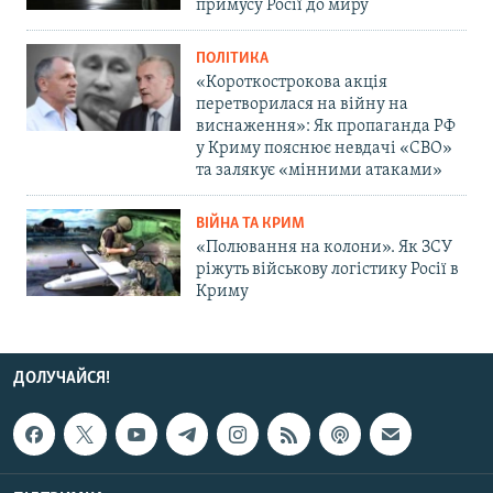
примусу Росії до миру
ПОЛІТИКА
«Короткострокова акція
перетворилася на війну на
виснаження»: Як пропаганда РФ
у Криму пояснює невдачі «СВО»
та залякує «мінними атаками»
ВІЙНА ТА КРИМ
«Полювання на колони». Як ЗСУ
ріжуть військову логістику Росії в
Криму
ДОЛУЧАЙСЯ!