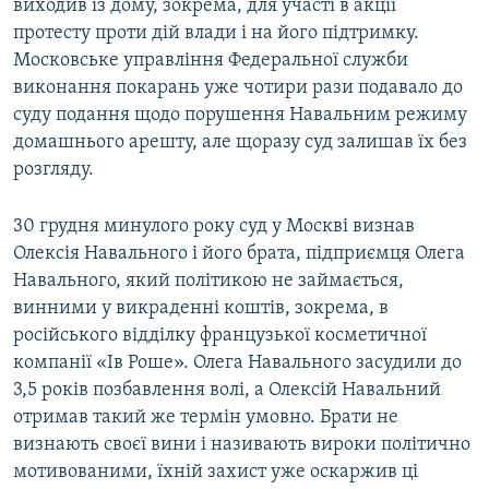
виходив із дому, зокрема, для участі в акції
протесту проти дій влади і на його підтримку.
Московське управління Федеральної служби
виконання покарань уже чотири рази подавало до
суду подання щодо порушення Навальним режиму
домашнього арешту, але щоразу суд залишав їх без
розгляду.
30 грудня минулого року суд у Москві визнав
Олексія Навального і його брата, підприємця Олега
Навального, який політикою не займається,
винними у викраденні коштів, зокрема, в
російського відділку французької косметичної
компанії «Ів Роше». Олега Навального засудили до
3,5 років позбавлення волі, а Олексій Навальний
отримав такий же термін умовно. Брати не
визнають своєї вини і називають вироки політично
мотивованими, їхній захист уже оскаржив ці