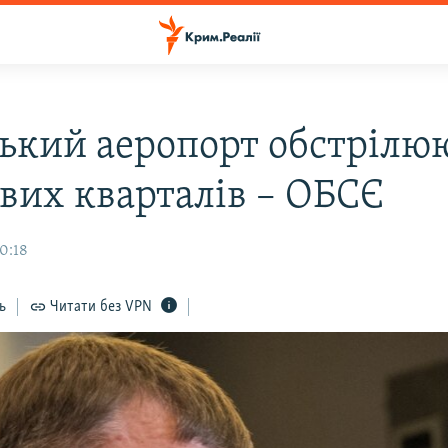
ький аеропорт обстрілюю
вих кварталів – ОБСЄ
20:18
ь
Читати без VPN