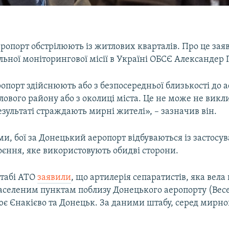
ропорт обстрілюють із житлових кварталів. Про це зая
льної моніторингової місії в Україні ОБСЄ Александер Г
опорт здійснюють або з безпосередньої близькості до а
лового району або з околиці міста. Це не може не викл
результаті страждають мирні жителі», – зазначив він.
ми, бої за Донецький аеропорт відбуваються із застос
оєння, яке використовують обидві сторони.
штабі АТО
заявили
, що артилерія сепаратистів, яка вела 
аселеним пунктам поблизу Донецького аеропорту (Весе
ює Єнакієво та Донецьк. За даними штабу, серед мирн