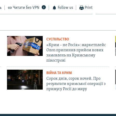
ь
Читати без VPN
Follow us
Print
СУСПІЛЬСТВО
«Крим – не Росія»: маркетплейс
Ozon припинив прийом нових
замовлень на Кримському
півострові
ВІЙНА ТА КРИМ
Сорок днів, сорок ночей. Про
результати кримської операції з
примусу Росії до миру