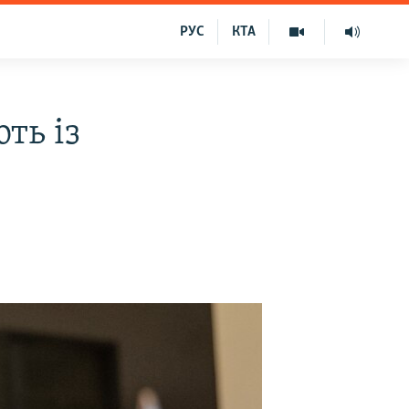
РУС
КТА
ть із