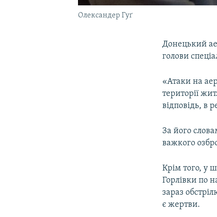
Олександер Гуґ
Донецький ае
голови спеціа
«Атаки на аер
території жит
відповідь, в 
За його слова
важкого озбр
Крім того, у 
Горлівки по н
зараз обстріл
є жертви.