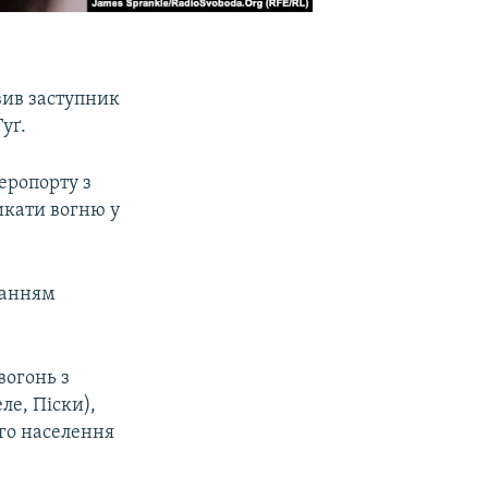
вив заступник
уґ.
еропорту з
икати вогню у
уванням
вогонь з
ле, Піски),
ого населення