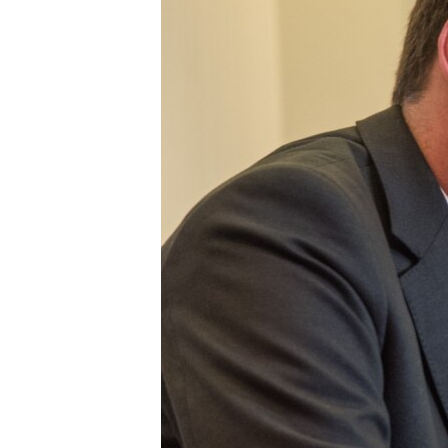
ВІДЕОУРОКИ «ELIFBE»
СВІДЧЕННЯ ОКУПАЦІЇ
УКРАЇНСЬКА ПРОБЛЕМА КРИМУ
ІНФОГРАФІКА