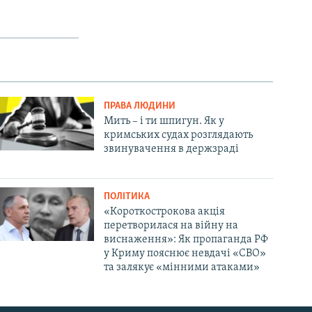
ПРАВА ЛЮДИНИ
Мить – і ти шпигун. Як у
кримських судах розглядають
звинувачення в держзраді
ПОЛІТИКА
«Короткострокова акція
перетворилася на війну на
виснаження»: Як пропаганда РФ
у Криму пояснює невдачі «СВО»
та залякує «мінними атаками»