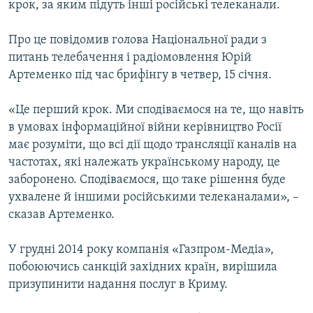
крок, за яким підуть інші російські телеканали.
ВІДЕОУРОКИ «ELIFBE»
Русский
СВІДЧЕННЯ ОКУПАЦІЇ
Про це повідомив голова Національної ради з
Qırımtatar
питань телебачення і радіомовлення Юрій
УКРАЇНСЬКА ПРОБЛЕМА КРИМУ
Артеменко під час брифінгу в четвер, 15 січня.
ДОЛУЧАЙСЯ!
ІНФОГРАФІКА
«Це перший крок. Ми сподіваємося на те, що навіть
в умовах інформаційної війни керівництво Росії
має розуміти, що всі дії щодо трансляції каналів на
Усі сайти RFE/RL
частотах, які належать українському народу, це
заборонено. Сподіваємося, що таке рішення буде
ухвалене й іншими російськими телеканалами», –
сказав Артеменко.
У грудні 2014 року компанія «Газпром-Медіа»,
побоюючись санкцій західних країн, вирішила
призупинити надання послуг в Криму.