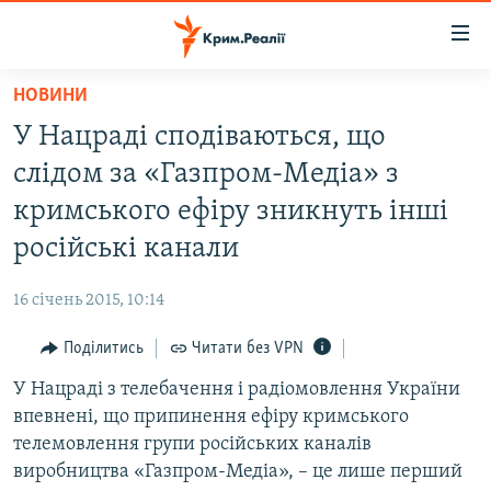
Доступність
посилання
Перейти
НОВИНИ
до
НОВИНИ
У Нацраді сподіваються, що
основного
ВОДА.КРИМ
матеріалу
слідом за «Газпром-Медіа» з
ВІДЕО ТА ФОТО
Перейти
кримського ефіру зникнуть інші
до
ПОЛІТИКА
російські канали
основної
БЛОГИ
навігації
16 січень 2015, 10:14
Перейти
ПОГЛЯД
до
Поділитись
Читати без VPN
ІНТЕРВ'Ю
пошуку
У Нацраді з телебачення і радіомовлення України
ВСЕ ЗА ДЕНЬ
впевнені, що припинення ефіру кримського
СПЕЦПРОЕКТИ
телемовлення групи російських каналів
виробництва «Газпром-Медіа», – це лише перший
ЯК ОБІЙТИ БЛОКУВАННЯ
ДЕПОРТАЦІЯ