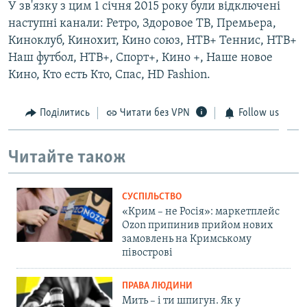
У зв'язку з цим 1 січня 2015 року були відключені
наступні канали: Ретро, Здоровое ТВ, Премьера,
Киноклуб, Кинохит, Кино союз, НТВ+ Теннис, НТВ+
Наш футбол, НТВ+, Спорт+, Кино +, Наше новое
Кино, Кто есть Кто, Спас, HD Fashion.
Поділитись
Читати без VPN
Follow us
Читайте також
СУСПІЛЬСТВО
«Крим – не Росія»: маркетплейс
Ozon припинив прийом нових
замовлень на Кримському
півострові
ПРАВА ЛЮДИНИ
Мить – і ти шпигун. Як у