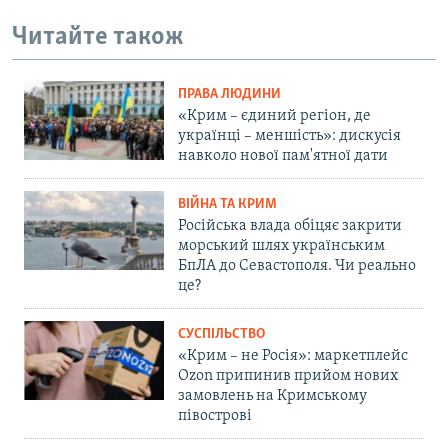
Читайте також
ПРАВА ЛЮДИНИ
«Крим – єдиний регіон, де
українці – меншість»: дискусія
навколо нової пам'ятної дати
ВІЙНА ТА КРИМ
Російська влада обіцяє закрити
морський шлях українським
БпЛА до Севастополя. Чи реально
це?
СУСПІЛЬСТВО
«Крим – не Росія»: маркетплейс
Ozon припинив прийом нових
замовлень на Кримському
півострові