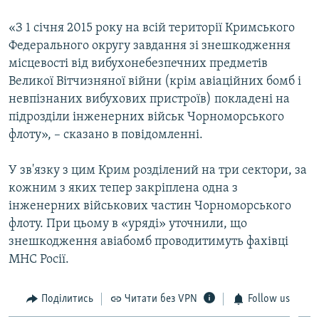
ВІДЕОУРОКИ «ELIFBE»
Русский
«З 1 січня 2015 року на всій території Кримського
СВІДЧЕННЯ ОКУПАЦІЇ
Федерального округу завдання зі знешкодження
Qırımtatar
місцевості від вибухонебезпечних предметів
УКРАЇНСЬКА ПРОБЛЕМА КРИМУ
Великої Вітчизняної війни (крім авіаційних бомб і
ДОЛУЧАЙСЯ!
ІНФОГРАФІКА
невпізнаних вибухових пристроїв) покладені на
підрозділи інженерних військ Чорноморського
флоту», – сказано в повідомленні.
Усі сайти RFE/RL
У зв'язку з цим Крим розділений на три сектори, за
кожним з яких тепер закріплена одна з
інженерних військових частин Чорноморського
флоту. При цьому в «уряді» уточнили, що
знешкодження авіабомб проводитимуть фахівці
МНС Росії.
Поділитись
Читати без VPN
Follow us