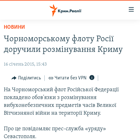
Доступність
посилання
Перейти
НОВИНИ
до
НОВИНИ
Чорноморському флоту Росії
основного
ВОДА.КРИМ
матеріалу
доручили розмінування Криму
ВІДЕО ТА ФОТО
Перейти
до
16 січень 2015, 15:43
ПОЛІТИКА
основної
БЛОГИ
Поділитись
Читати без VPN
навігації
Перейти
ПОГЛЯД
На Чорноморський флот Російської Федерації
до
покладено обов'язки з розмінування
ІНТЕРВ'Ю
пошуку
вибухонебезпечних предметів часів Великої
ВСЕ ЗА ДЕНЬ
Вітчизняної війни на території Криму.
СПЕЦПРОЕКТИ
Про це повідомляє прес-служба «уряду»
ЯК ОБІЙТИ БЛОКУВАННЯ
ДЕПОРТАЦІЯ
Севастополя.