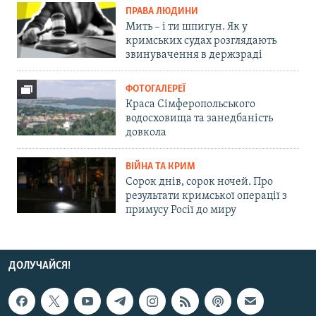
ПРАВА ЛЮДИНИ
Мить – і ти шпигун. Як у
кримських судах розглядають
звинувачення в держзраді
ФОТОГАЛЕРЕЇ
Краса Сімферопольського
водосховища та занедбаність
довкола
ВІЙНА ТА КРИМ
Сорок днів, сорок ночей. Про
результати кримської операції з
примусу Росії до миру
ДОЛУЧАЙСЯ!