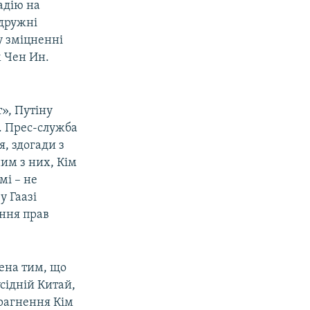
адію на
 дружні
у зміцненні
м Чен Ин.
», Путіну
і. Прес-служба
, здогади з
ним з них, Кім
мі – не
 Гаазі
ення прав
ена тим, що
усідній Китай,
Прагнення Кім