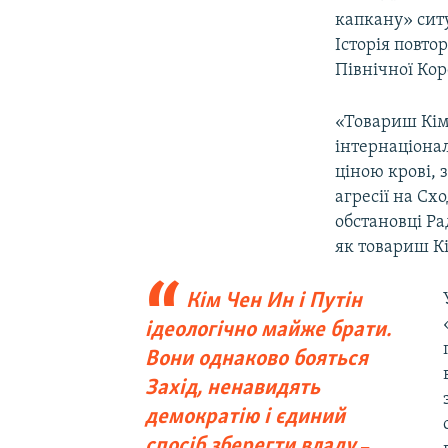
капкану» ситу
Історія повто
Північної Кор
«Товариш Кім 
інтернаціонал
ціною крові, 
агресії на Сх
обстановці Ра
як товариш Кі
Кім Чен Ин і Путін
ідеологічно майже брати.
Вони однаково бояться
Захід, ненавидять
демократію і єдиний
спосіб зберегти владу
–