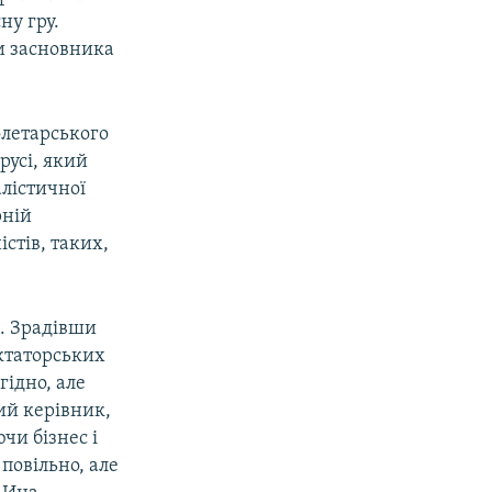
ну гру.
ви засновника
олетарського
русі, який
алістичної
рній
стів, таких,
а. Зрадівши
иктаторських
гідно, але
ий керівник,
чи бізнес і
 повільно, але