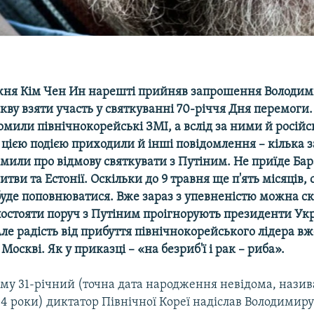
ня Кім Чен Ин нарешті прийняв запрошення Володим
кву взяти участь у святкуванні 70-річчя Дня перемоги.
омили північнокорейські ЗМІ, а вслід за ними й російсь
 з цією подією приходили й інші повідомлення – кілька 
омили про відмову святкувати з Путіним. Не приїде Ба
тви та Естонії. Оскільки до 9 травня ще п'ять місяців,
буде поповнюватися. Вже зараз з упевненістю можна ск
остояти поруч з Путіним проігнорують президенти Укра
ле радість від прибуття північнокорейського лідера вж
Москві. Як у приказці – «на безриб'ї і рак – риба».
ому 31-річний (точна дата народження невідома, нази
984 роки) диктатор Північної Кореї надіслав Володимир