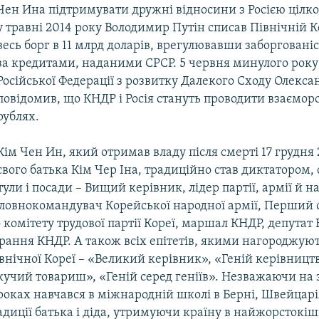
Чен Ина підтримувати дружні відносини з Росією цілко
у травні 2014 року Володимир Путін списав Північній 
весь борг в 11 млрд доларів, врегулювавши заборговані
за кредитами, наданими СРСР. 5 червня минулого року
Російської Федерації з розвитку Далекого Сходу Олекс
повідомив, що КНДР і Росія стануть проводити взаємор
рублях.
Кім Чен Ин, який отримав владу після смерті 17 грудня 
свого батька Кім Чер Іна, традиційно став диктатором
итули і посади – Вищий керівник, лідер партії, армії й 
ловнокомандувач Корейської народної армії, Перший 
комітету трудової партії Кореї, маршал КНДР, депутат
рання КНДР. А також всіх епітетів, якими нагороджуют
внічної Кореї – «Великий керівник», «Геній керівницт
кучий товариш», «Геній серед геніїв». Незважаючи на з
роках навчався в міжнародній школі в Берні, Швейцарія
диції батька і діда, утримуючи країну в найжорстокішій