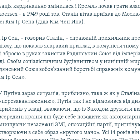
ація кардинально змінилася і Кремль почав грати влас
рюється – в 1949 році тов. Сталін вітав приїхав до Моск
еї Кім Ір Сена (діда Кім Чен Ина).
Ір Сен, – говорив Сталін, – справжній прихильник пр
ізму, що показав яскравий приклад в комуністичному 
зі зброєю в руках захистив Радянський Союз від імпері
оді. Своїм соціалістичним будівництвом у нинішній ми
дянський Союз зобов'язаний боротьбі справжніх комуні
м Ір Сен».
У Путіна зараз ситуація, приблизно, така ж як у Сталін
«перезавантаженню», Путін так і не відмовився від д
прийомів у владі, вважаючи, що із Заходом дружити ви
всередині країни він буде себе поводити як авторитарн
знищуючи незалежні ЗМІ, опозиційні партії, пригнічую
створюючи з себе образ «крутого мачо». Усі 14 років він