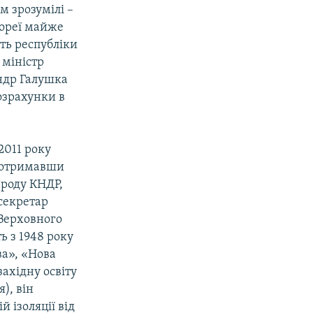
м зрозумілі –
Кореї майже
сть республіки
 міністр
андр Галушка
озрахунки в
2011 року
, отримавши
народу КНДР,
секретар
 Верховного
ь з 1948 року
ва», «Нова
ахідну освіту
), він
 ізоляції від