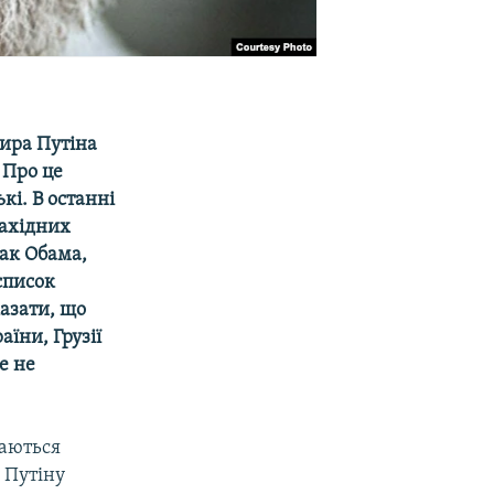
ира Путіна
 Про це
кі. В останні
західних
рак Обама,
 список
азати, що
їни, Грузії
е не
ваються
у Путіну