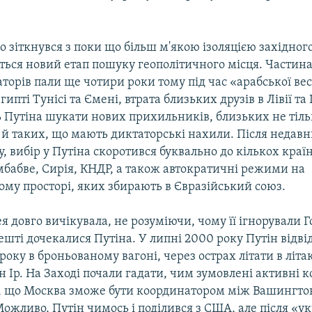
о зіткнувся з поки що більш м'якою ізоляцією західного 
ється новий етап пошуку геополітичного місця. Частин
торів пали ще чотири роки тому під час «арабської вес
ипті Тунісі та Ємені, втрата близьких друзів в Лівії та
 Путіна шукати нових прихильників, близьких не тіл
а й таких, що мають диктаторські нахили. Після недавн
у, вибір у Путіна скоротився буквально до кількох країн
мбабве, Сирія, КНДР, а також автократичні режими на
ому просторі, яких збирають в Євразійський союз.
я довго вичікувала, не розуміючи, чому її ігнорували Г
ешті дочекалися Путіна. У липні 2000 року Путін відв
 року в броньованому вагоні, через острах літати в літа
н Ір. На Заході почали гадати, чим зумовлені активні 
, що Москва зможе бути координатором між Вашингто
жливо, Путін чимось і поділився з США, але після «у