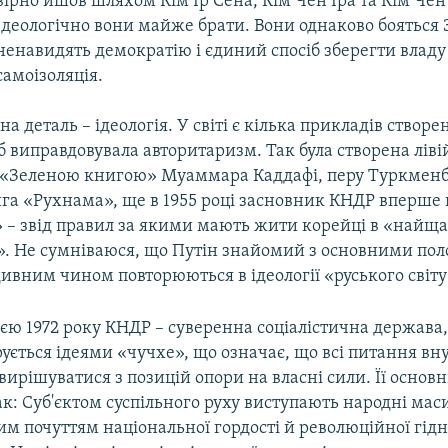
вірно йшов шляхом Кім Ір Сена, Кім Чен Іра та Кім Чен
Ідеологічно вони майже брати. Вони однаково бояться 
ненавидять демократію і єдиний спосіб зберегти владу
самоізоляція.
на деталь – ідеологія. У світі є кілька прикладів створе
а б виправдовувала авторитаризм. Так була створена ліві
 «Зеленою книгою» Муаммара Каддафі, перу Туркмен
га «Рухнама», ще в 1955 році засновник КНДР вперше
» – звід правил за якими мають жити корейці в «найщ
у». Не сумніваюся, що Путін знайомий з основними п
дивним чином повторюються в ідеології «руського світу
єю 1972 року КНДР – суверенна соціалістична держава, 
рується ідеями «чучхе», що означає, що всі питання в
ирішуватися з позицій опори на власні сили. Її основ
к: Суб'єктом суспільного руху виступають народні маси
им почуттям національної гордості й революційної гідн