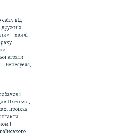
світу від
а дружніх
ни» – хвилі
 Іраку
ьки
ьої втрати
 – Венесуела,
орбачов і
ідав Пхеньян,
ках, проїхав
контакти,
ном і
країнського