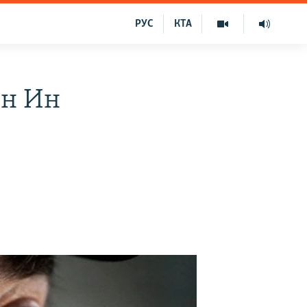
РУС
КТА
ен Ин