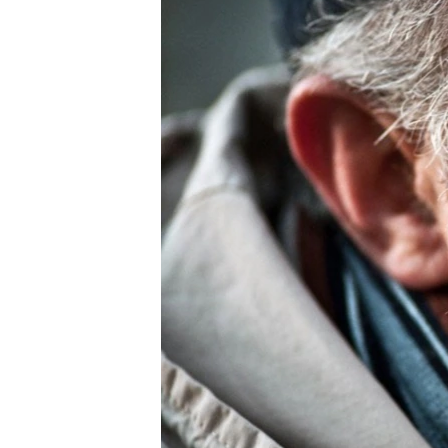
ВІДЕОУРОКИ «ELIFBE»
СВІДЧЕННЯ ОКУПАЦІЇ
УКРАЇНСЬКА ПРОБЛЕМА КРИМУ
ІНФОГРАФІКА