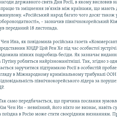
нагоди державного свята Дня Росії, в якому висловив н
впрацю та зміцнення зв'язків між країнами, що мають
 минулому. «Російський народ багато чого досяг також 
обороноздатності», – зазначив північнокорейський Кі
ув переданий 18 листопада.
 Чен Ина, як повідомила російська газета «Коммерсант
редставник КНДР Цой Рен Хе під час особистої зустріч
ідомила ніяких подробиць бесіди. Як зазначає видання
 Путіну робляться найрізноманітніші. Так, згідно з од
ється заручитися підтримкою Росії в особистій пробле
згляду в Міжнародному кримінальному трибуналі ООН у
ідповідальність північнокорейського лідера за поруш
Р.
Так само передбачається, що причина послання зумовл
Кім Чен Ин – невиїзний, його ніхто не визнає, навіть с
а поїздка в Росію може стати своєрідним визнанням. 