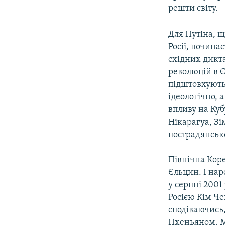
решти світу.
Для Путіна, щ
Росії, почина
східних дикта
революцій в Єг
підштовхують
ідеологічно, 
впливу на Куб
Нікарагуа, Зі
пострадянськ
Північна Коре
Єльцин. І нар
у серпні 2001
Росією Кім Че
сподіваючись
Пхеньяном. Мо