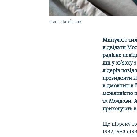
Олег Панфілов
Минулого тиж
відвідати Мос
радісно повід
дні у зв'язку
лідерів повід
президенти Ли
відмовників 
можливістю п
та Молдови. А
приховують в 
Ще півроку т
1982,1983 і 1