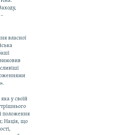
 Ина.
Заходу,
 –
ння власної
йська
баші
 вимовив
асливіші
оложеннями
».
яка у своїй
нутрішнього
ні положення
; Нація, що
ості,