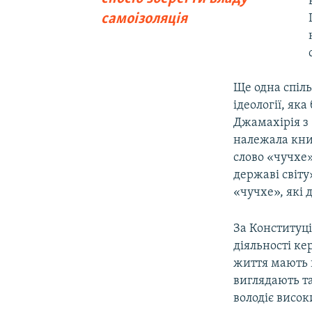
самоізоляція
Ще одна спіль
ідеології, як
Джамахірія з
належала кни
слово «чучхе
державі світ
«чучхе», які 
За Конституці
діяльності ке
життя мають в
виглядають та
володіє висок