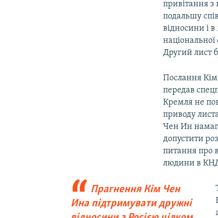
привітання з 
подальшу спі
відносини і в
національної 
Другий лист б
Послання Кім
передав спецп
Кремля не пов
приводу листа
Чен Ин намага
допустити ро
питання про в
людини в КНД
Прагнення Кім Чен
Ина підтримувати дружні
відносини з Росією цілком