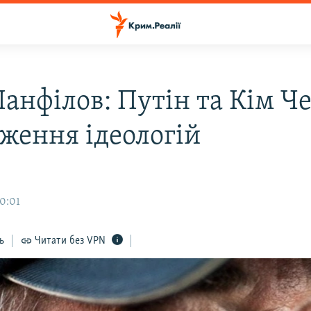
Панфілов: Путін та Кім Ч
иження ідеологій
20:01
ь
Читати без VPN