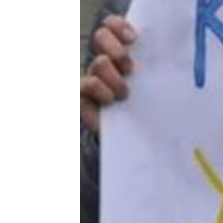
ВІДЕОУРОКИ «ELIFBE»
СВІДЧЕННЯ ОКУПАЦІЇ
УКРАЇНСЬКА ПРОБЛЕМА КРИМУ
ІНФОГРАФІКА