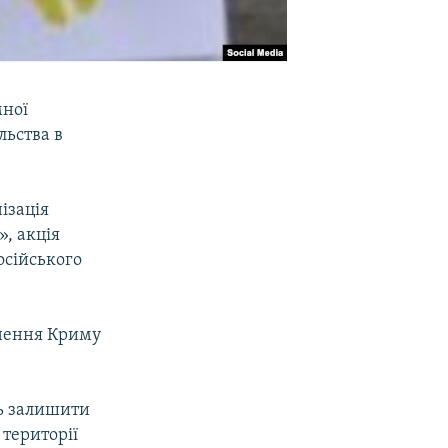
мної
льства в
ізація
, акція
осійського
ьнення Криму
ь залишити
 території