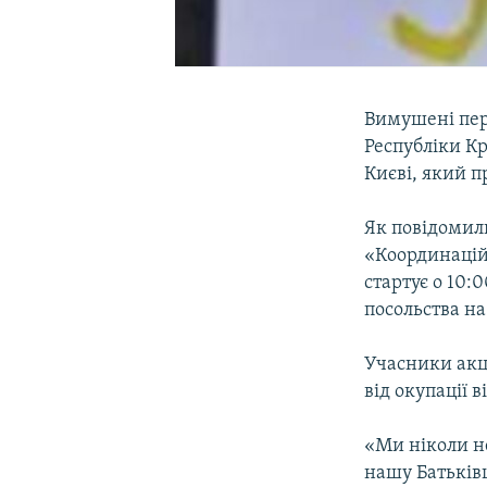
Вимушені пере
Республіки Кр
Києві, який п
Як повідоми
«Координацій
стартує о 10:
посольства на
Учасники акц
від окупації 
«Ми ніколи н
нашу Батьківщ