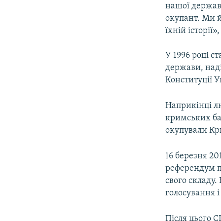
нашої держави
окупант. Ми й
їхній історії
У 1996 році с
держави, над
Конституції У
Наприкінці лю
кримських баз
окупували Кр
16 березня 20
референдум пр
свого складу.
голосування і
Після цього 