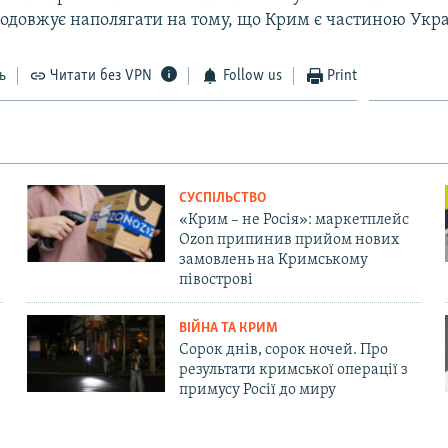
продовжує наполягати на тому, що Крим є частиною Укр
ь
Читати без VPN
Follow us
Print
СУСПІЛЬСТВО
«Крим – не Росія»: маркетплейс
Ozon припинив прийом нових
замовлень на Кримському
півострові
ВІЙНА ТА КРИМ
Сорок днів, сорок ночей. Про
результати кримської операції з
примусу Росії до миру