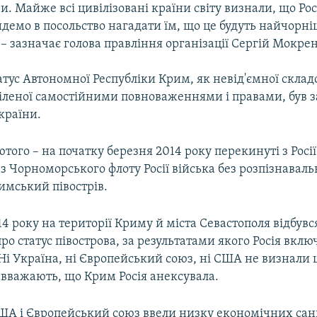
. Майже всі цивілізовані країни світу визнали, що Рос
демо в посольство нагадати їм, що це будуть найчорні
», – зазначає голова правління організації Сергій Мокре
татус Автономної Республіки Крим, як невід'ємної склад
іленої самостійними повноваженнями і правами, був з
країни.
того – на початку березня 2014 року перекинуті з Росії
 Чорноморського флоту Росії війська без розпізнаваль
имський півострів.
14 року на території Криму й міста Севастополя відбувс
о статус півострова, за результатами якого Росія вкл
 Ні Україна, ні Європейський союз, ні США не визнали 
 вважають, що Крим Росія анексувала.
США і Європейський союз ввели низку економічних сан