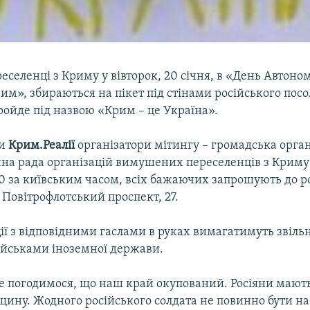
селенці з Криму у вівторок, 20 січня, в «День Автоно
им», збираються на пікет під стінами російського посо
ройде під назвою «Крим – це Україна».
ли
Крим.Реалії
організатори мітингу – громадська орган
на рада організацій вимушених переселенців з Криму»
00 за київським часом, всіх бажаючих запрошують до р
 Повітрофлотський проспект, 27.
ії з відповідними гаслами в руках вимагатимуть звіл
військами іноземної держави.
е погодимося, що наш край окупований. Росіяни мают
ину. Жодного російського солдата не повинно бути на