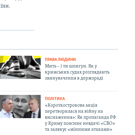
аїни.
ПРАВА ЛЮДИНИ
Мить – і ти шпигун. Як у
кримських судах розглядають
звинувачення в держзраді
ПОЛІТИКА
«Короткострокова акція
перетворилася на війну на
виснаження»: Як пропаганда РФ
у Криму пояснює невдачі «СВО»
та залякує «мінними атаками»