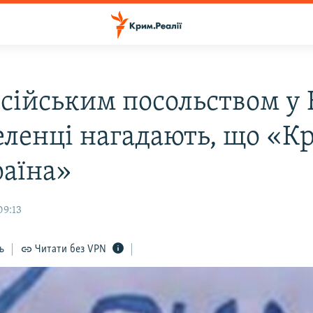
осійським посольством у 
еленці нагадають, що «К
раїна»
09:13
ь
Читати без VPN