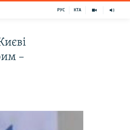
РУС
КТА
Києві
рим –