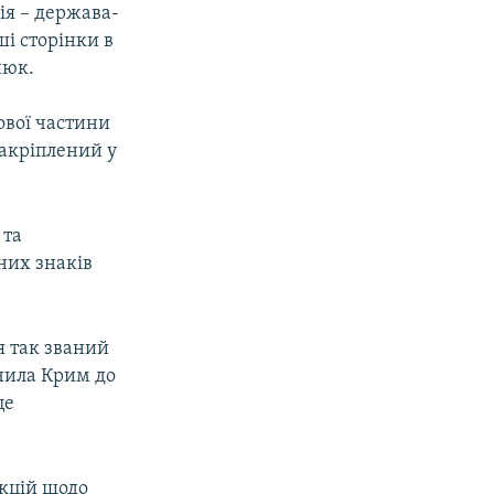
ія – держава-
ші сторінки в
нюк.
ової частини
акріплений у
 та
них знаків
я так званий
ючила Крим до
це
кцій щодо