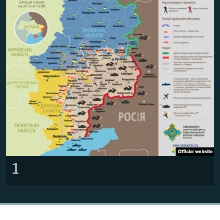
ВІДЕОУРОКИ «ELIFBE»
Русский
СВІДЧЕННЯ ОКУПАЦІЇ
Qırımtatar
УКРАЇНСЬКА ПРОБЛЕМА КРИМУ
ДОЛУЧАЙСЯ!
ІНФОГРАФІКА
Усі сайти RFE/RL
1