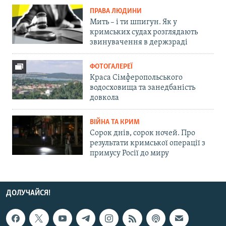
ПРАВА ЛЮДИНИ
Мить – і ти шпигун. Як у
кримських судах розглядають
звинувачення в держзраді
ФОТОГАЛЕРЕЇ
Краса Сімферопольського
водосховища та занедбаність
довкола
ВІЙНА ТА КРИМ
Сорок днів, сорок ночей. Про
результати кримської операції з
примусу Росії до миру
ДОЛУЧАЙСЯ!