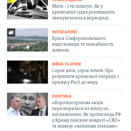
ПРАВА ЛЮДИНИ
Мить – і ти шпигун. Як у
кримських судах розглядають
звинувачення в держзраді
ФОТОГАЛЕРЕЇ
Краса Сімферопольського
водосховища та занедбаність
довкола
ВІЙНА ТА КРИМ
Сорок днів, сорок ночей. Про
результати кримської операції з
примусу Росії до миру
ПОЛІТИКА
«Короткострокова акція
перетворилася на війну на
виснаження»: Як пропаганда РФ
у Криму пояснює невдачі «СВО»
та залякує «мінними атаками»