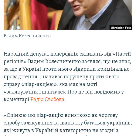
ВІДЕОУРОКИ «ELIFBE»
Русский
СВІДЧЕННЯ ОКУПАЦІЇ
Qırımtatar
УКРАЇНСЬКА ПРОБЛЕМА КРИМУ
Вадим Колесниченко
ДОЛУЧАЙСЯ!
ІНФОГРАФІКА
Народний депутат попередніх скликань від «Партії
регіонів» Вадим Колесниченко заявляє, що не знає,
Усі сайти RFE/RL
за що в Україні проти нього відкрили кримінальне
провадження, і називає порушену проти нього
справу «піар-акцією», яка має на меті
«залякування і шантаж». Про це він повідомив у
коментарі
Радіо Свобода
.
«Оцінюю цю піар-акцію винятково як чергову
спробу залякування та шантажу багатьох українців,
які живуть в Україні й категорично не згодні з