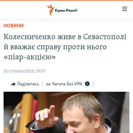
Доступність
посилання
Перейти
НОВИНИ
до
НОВИНИ
Колесниченко живе в Севастополі
основного
ВОДА.КРИМ
матеріалу
й вважає справу проти нього
ВІДЕО ТА ФОТО
Перейти
«піар-акцією»
до
ПОЛІТИКА
основної
20 січень 2015, 19:57
БЛОГИ
навігації
Перейти
Поділитись
Читати без VPN
ПОГЛЯД
до
ІНТЕРВ'Ю
пошуку
ВСЕ ЗА ДЕНЬ
СПЕЦПРОЕКТИ
ЯК ОБІЙТИ БЛОКУВАННЯ
ДЕПОРТАЦІЯ