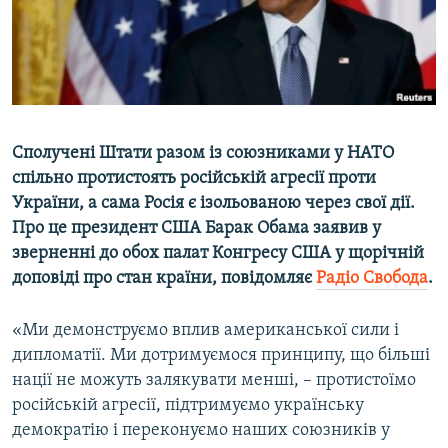
ВІДЕОУРОКИ «ELIFBE»
Русский
СВІДЧЕННЯ ОКУПАЦІЇ
Qırımtatar
УКРАЇНСЬКА ПРОБЛЕМА КРИМУ
ДОЛУЧАЙСЯ!
ІНФОГРАФІКА
Сполучені Штати разом із союзниками у НАТО
спільно протистоять російській агресії проти
України, а сама Росія є ізольованою через свої дії.
Усі сайти RFE/RL
Про це президент США Барак Обама заявив у
зверненні до обох палат Конгресу США у щорічній
доповіді про стан країни, повідомляє
Радіо Свобода
.
«Ми демонструємо вплив американської сили і
дипломатії. Ми дотримуємося принципу, що більші
нації не можуть залякувати менші, – протистоїмо
російській агресії, підтримуємо українську
демократію і переконуємо наших союзників у