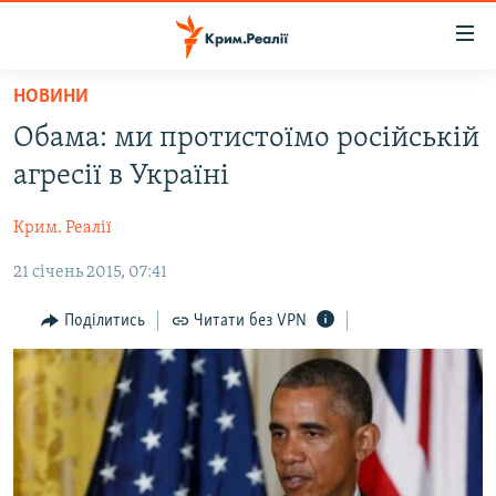
Доступність
посилання
Перейти
НОВИНИ
до
НОВИНИ
Обама: ми протистоїмо російській
основного
ВОДА.КРИМ
матеріалу
агресії в Україні
ВІДЕО ТА ФОТО
Перейти
до
Крим. Реалії
ПОЛІТИКА
основної
21 січень 2015, 07:41
БЛОГИ
навігації
Перейти
ПОГЛЯД
Поділитись
Читати без VPN
до
ІНТЕРВ'Ю
пошуку
ВСЕ ЗА ДЕНЬ
СПЕЦПРОЕКТИ
ЯК ОБІЙТИ БЛОКУВАННЯ
ДЕПОРТАЦІЯ