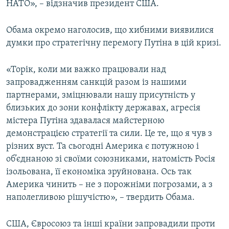
НАТО», – відзначив президент США.
Обама окремо наголосив, що хибними виявилися
думки про стратегічну перемогу Путіна в цій кризі.
«Торік, коли ми важко працювали над
запровадженням санкцій разом із нашими
партнерами, зміцнювали нашу присутність у
близьких до зони конфлікту державах, агресія
містера Путіна здавалася майстерною
демонстрацією стратегії та сили. Це те, що я чув з
різних вуст. Та сьогодні Америка є потужною і
об’єднаною зі своїми союзниками, натомість Росія
ізольована, її економіка зруйнована. Ось так
Америка чинить – не з порожніми погрозами, а з
наполегливою рішучістю», – твердить Обама.
США, Євросоюз та інші країни запровадили проти