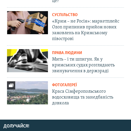
це?
СУСПІЛЬСТВО
«Крим – не Росія»: маркетплейс
Ozon припинив прийом нових
замовлень на Кримському
півострові
ПРАВА ЛЮДИНИ
Мить – і ти шпигун. Як у
кримських судах розглядають
звинувачення в держзраді
ФОТОГАЛЕРЕЇ
Краса Сімферопольського
водосховища та занедбаність
довкола
ДОЛУЧАЙСЯ!