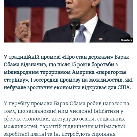
ВІДЕОУРОКИ «ELIFBE»
Русский
СВІДЧЕННЯ ОКУПАЦІЇ
Qırımtatar
УКРАЇНСЬКА ПРОБЛЕМА КРИМУ
ДОЛУЧАЙСЯ!
ІНФОГРАФІКА
У традиційній промові «Про стан держави» Барак
Обама відзначив, що після 15 років боротьби з
Усі сайти RFE/RL
міжнародним тероризмом Америка «перегортає
сторінку», і зосередив промову на можливостях, які
небувале зростання економіки відкриває для США.
У перебігу промови Барак Обама робив наголос на
тому, що заплановані ним численні ініціативи у
сферах економіки, доступу до освіти, соціальних
можливостей, гарантій підвищення мінімальної
заробітної платні та ін. потребують сприяння