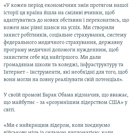
«У кожен період економічних змін протягом нашої
історії ця країна йшла на сміливі вчинки, щоб
адаптуватись до нових обставин і переконатись, що
кожен має рівні шанси на успіх. Ми створили
захист робітників, соціальне страхування, систему
федерального медичного страхування, державну
програму медичної допомоги нужденним, щоб
захистити себе від найгіршого. Ми дали
громадянам школи та коледжі, інфраструктуру та
Інтернет – інструменти, які необхідні для того, щоб
вони могли на повну реалізувати свій потенціал».
У своїй промові Барак Обама відзначив, що вважає,
що майбутнє – за «розумнішим лідерством США» у
світі.
«Ми є найкращим лідером, коли поєднуємо
військову міць із сильною дипломатією; коли