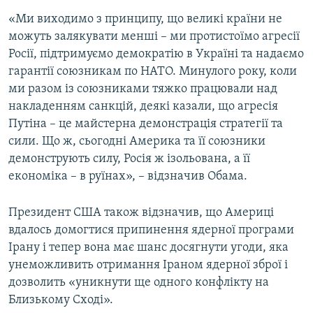
«Ми виходимо з принципу, що великі країни не
можуть залякувати менші – ми протистоїмо агресії
Росії, підтримуємо демократію в Україні та надаємо
гарантії союзникам по НАТО. Минулого року, коли
ми разом із союзниками тяжко працювали над
накладенням санкцій, деякі казали, що агресія
Путіна – це майстерна демонстрація стратегії та
сили. Що ж, сьогодні Америка та її союзники
демонструють силу, Росія ж ізольована, а її
економіка – в руїнах», – відзначив Обама.
Президент США також відзначив, що Америці
вдалось домогтися припинення ядерної програми
Ірану і тепер вона має шанс досягнути угоди, яка
унеможливить отримання Іраном ядерної зброї і
дозволить «уникнути ще одного конфлікту на
Близькому Сході».