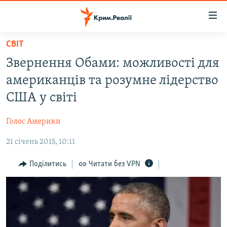
Доступність
посилання
Перейти
СВІТ
до
НОВИНИ
Звернення Обами: можливості для
основного
ВОДА.КРИМ
матеріалу
американців та розумне лідерство
ВІДЕО ТА ФОТО
Перейти
США у світі
до
ПОЛІТИКА
основної
Голос Америки
БЛОГИ
навігації
Перейти
21 січень 2015, 10:11
ПОГЛЯД
до
ІНТЕРВ'Ю
Поділитись
Читати без VPN
пошуку
ВСЕ ЗА ДЕНЬ
СПЕЦПРОЕКТИ
ЯК ОБІЙТИ БЛОКУВАННЯ
ДЕПОРТАЦІЯ