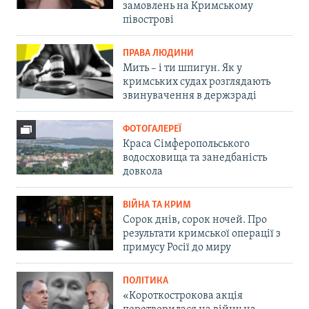
замовлень на Кримському
півострові
ПРАВА ЛЮДИНИ
Мить – і ти шпигун. Як у
кримських судах розглядають
звинувачення в держзраді
ФОТОГАЛЕРЕЇ
Краса Сімферопольського
водосховища та занедбаність
довкола
ВІЙНА ТА КРИМ
Сорок днів, сорок ночей. Про
результати кримської операції з
примусу Росії до миру
ПОЛІТИКА
«Короткострокова акція