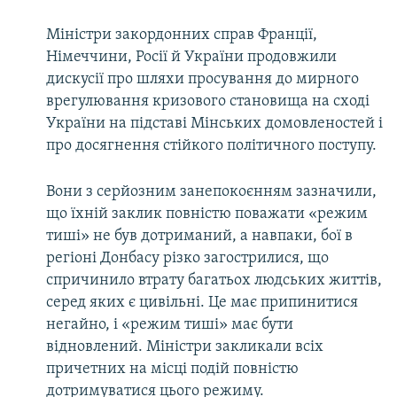
Міністри закордонних справ Франції,
Німеччини, Росії й України продовжили
дискусії про шляхи просування до мирного
врегулювання кризового становища на сході
України на підставі Мінських домовленостей і
про досягнення стійкого політичного поступу.
Вони з серйозним занепокоєнням зазначили,
що їхній заклик повністю поважати «режим
тиші» не був дотриманий, а навпаки, бої в
регіоні Донбасу різко загострилися, що
спричинило втрату багатьох людських життів,
серед яких є цивільні. Це має припинитися
негайно, і «режим тиші» має бути
відновлений. Міністри закликали всіх
причетних на місці подій повністю
дотримуватися цього режиму.