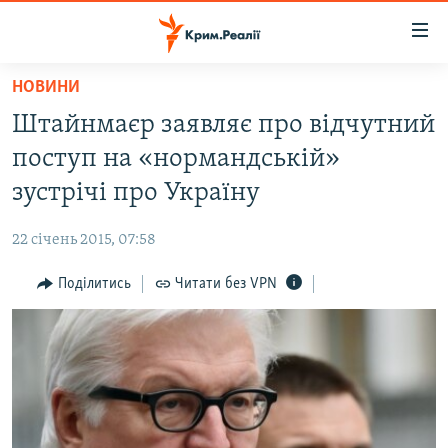
Доступність
посилання
Перейти
НОВИНИ
до
НОВИНИ
Штайнмаєр заявляє про відчутний
основного
ВОДА.КРИМ
матеріалу
поступ на «нормандській»
ВІДЕО ТА ФОТО
Перейти
зустрічі про Україну
до
ПОЛІТИКА
основної
22 січень 2015, 07:58
БЛОГИ
навігації
Перейти
Поділитись
Читати без VPN
ПОГЛЯД
до
ІНТЕРВ'Ю
пошуку
ВСЕ ЗА ДЕНЬ
СПЕЦПРОЕКТИ
ЯК ОБІЙТИ БЛОКУВАННЯ
ДЕПОРТАЦІЯ