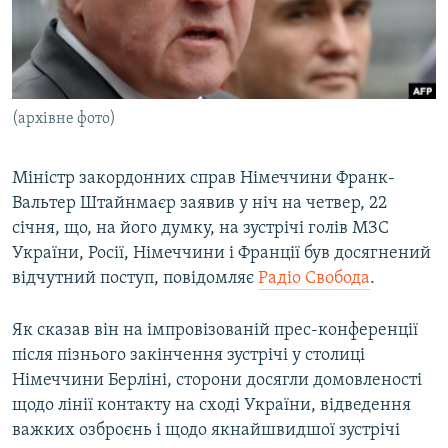
ВІДЕОУРОКИ «ELIFBE»
Русский
СВІДЧЕННЯ ОКУПАЦІЇ
Qırımtatar
УКРАЇНСЬКА ПРОБЛЕМА КРИМУ
(архівне фото)
ДОЛУЧАЙСЯ!
ІНФОГРАФІКА
Міністр закордонних справ Німеччини Франк-
Вальтер Штайнмаєр заявив у ніч на четвер, 22
Усі сайти RFE/RL
січня, що, на його думку, на зустрічі голів МЗС
України, Росії, Німеччини і Франції був досягнений
відчутний поступ, повідомляє
Радіо Свобода
.
Як сказав він на імпровізованій прес-конференції
після пізнього закінчення зустрічі у столиці
Німеччини Берліні, сторони досягли домовленості
щодо лінії контакту на сході України, відведення
важких озброєнь і щодо якнайшвидшої зустрічі