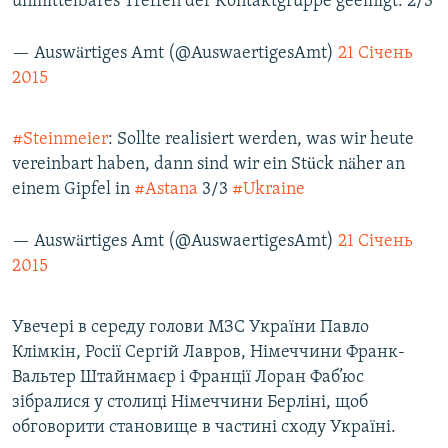
unmittelbares Treffen der Kontaktgruppe geeinigt. 2/3
— Auswärtiges Amt (@AuswaertigesAmt)
21 Січень
2015
#Steinmeier
: Sollte realisiert werden, was wir heute
vereinbart haben, dann sind wir ein Stück näher an
einem Gipfel in
#Astana
3/3
#Ukraine
— Auswärtiges Amt (@AuswaertigesAmt)
21 Січень
2015
Увечері в середу голови МЗС України Павло
Клімкін, Росії Сергій Лавров, Німеччини Франк-
Вальтер Штайнмаєр і Франції Лоран Фаб’юс
зібралися у столиці Німеччини Берліні, щоб
обговорити становище в частині сходу Україні.