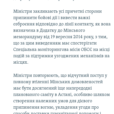
Міністри закликають усі причетні сторони
припинити бойові дії і вивести важкі
озброєння відповідно до лінії контакту, як вона
визначена в Додатку до Мінського
меморандуму від 19 вересня 2014 року, з тим,
що за цим виведенням має спостерігати
Спеціальна моніторингова місія ОБСЄ на місці
подій за підтримки узгоджених механізмів на
місцях.
Міністри повторюють, що відчутний поступ у
повному втіленні Мінських домовленостей
має бути досягнений іще напередодні
планованого саміту в Астані, особливо шляхом
створення належних умов для дієвого
припинення вогню, укладення угоди про
способи доставки гуманітарної допомоги і