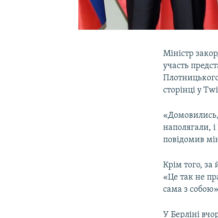
Міністр закор
участь предс
Плотницького 
сторінці у Twi
«Домовились,
наполягали, і
повідомив мін
Крім того, за
«Це так не пр
сама з собою»
У Берліні вчо