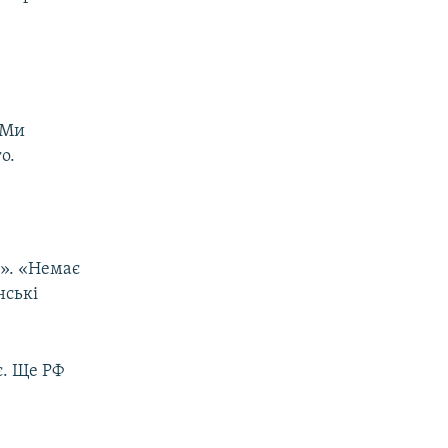
 Ми
о.
ю». «Немає
нські
є. Ще РФ