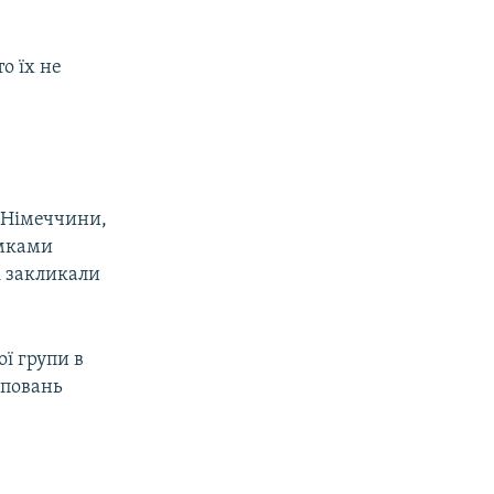
о їх не
в Німеччини,
умками
і закликали
ої групи в
уповань