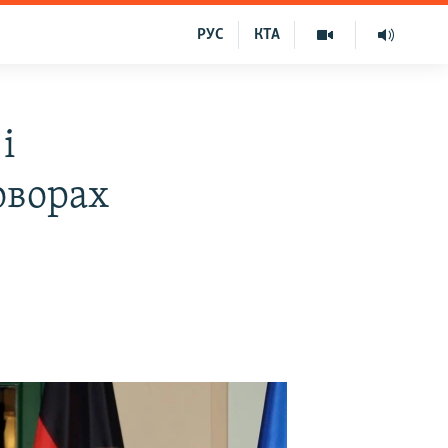
РУС
КТА
і
оворах