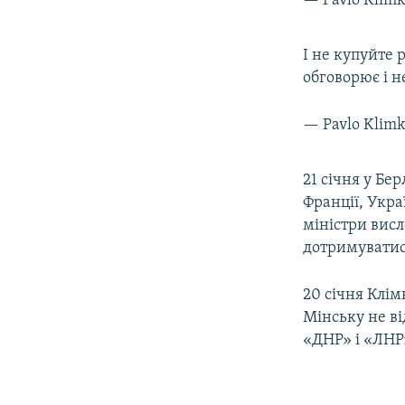
— Pavlo Klim
І не купуйте 
обговорює і н
— Pavlo Klim
21 січня у Бе
Франції, Укра
міністри вис
дотримуватис
20 січня Клім
Мінську не ві
«ДНР» і «ЛНР