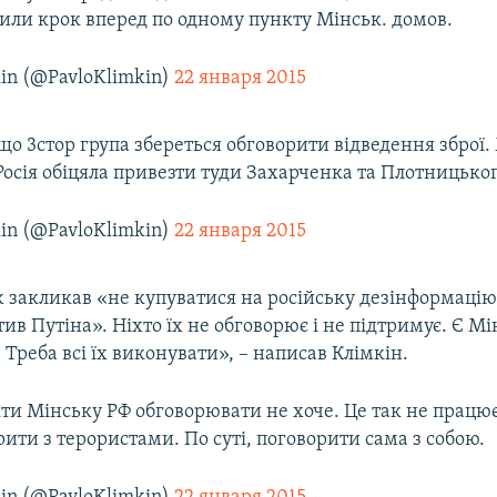
или крок вперед по одному пункту Мінськ. домов.
kin (@PavloKlimkin)
22 января 2015
о 3стор група збереться обговорити відведення зброї.
Росія обіцяла привезти туди Захарченка та Плотницьког
kin (@PavloKlimkin)
22 января 2015
ж закликав «не купуватися на російську дезінформаці
тив Путіна». Ніхто їх не обговорює і не підтримує. Є Мі
 Треба всі їх виконувати», – написав Клімкін.
ти Мінську РФ обговорювати не хоче. Це так не працю
рити з терористами. По суті, поговорити сама з собою.