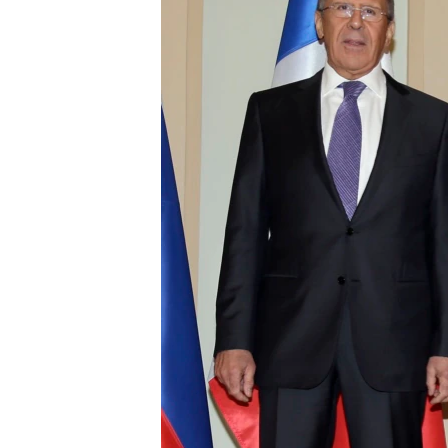
ВІДЕОУРОКИ «ELIFBE»
СВІДЧЕННЯ ОКУПАЦІЇ
УКРАЇНСЬКА ПРОБЛЕМА КРИМУ
ІНФОГРАФІКА