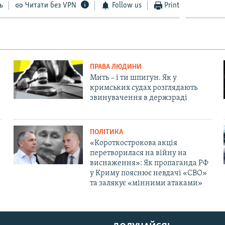
ь
Читати без VPN
Follow us
Print
ПРАВА ЛЮДИНИ
Мить – і ти шпигун. Як у
кримських судах розглядають
звинувачення в держзраді
ПОЛІТИКА
«Короткострокова акція
перетворилася на війну на
виснаження»: Як пропаганда РФ
у Криму пояснює невдачі «СВО»
та залякує «мінними атаками»