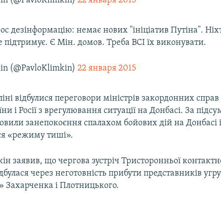
kin (@PavloKlimkin)
22 января 2015
рос дезінформацію: немає нових "ініціатив Путіна". Ніхт
е підтримує. Є Мін. домов. Треба ВСІ їх виконувати.
kin (@PavloKlimkin)
22 января 2015
рліні відбулися переговори міністрів закордонних спра
їни і Росії з врегулювання ситуації на Донбасі. За підс
ловили занепокоєння спалахом бойових дій на Донбасі 
я «режиму тиші».
кін заявив, що чергова зустріч Тристоронньої контактн
дбулася через неготовність прибути представників угр
» Захарченка і Плотницького.