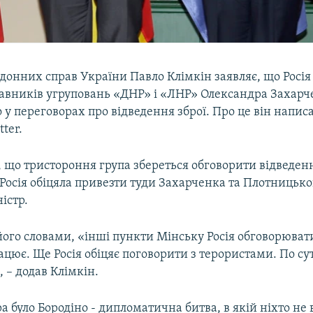
донних справ України Павло Клімкін заявляє, що Росія
тавників угруповань «ДНР» і «ЛНР» Олександра Захарче
у переговорах про відведення зброї. Про це він написа
tter.
 що тристороння група збереться обговорити відведенн
 Росія обіцяла привезти туди Захарченка та Плотницько
істр.
 його словами, «інші пункти Мінську Росія обговорюват
ацює. Ще Росія обіцяє поговорити з терористами. По су
, – додав Клімкін.
ра було Бородіно - дипломатична битва, в якій ніхто не 