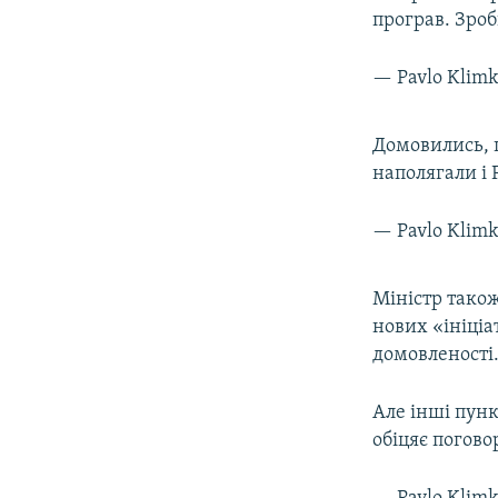
програв. Зроб
— Pavlo Klim
Домовились, щ
наполягали і 
— Pavlo Klim
Міністр тако
нових «ініціа
домовленості.
Але інші пунк
обіцяє погово