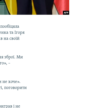
 пообіцяла
нка та Ігоря
в на своїй
я зброї. Ми
го», –
и не хоче».
ті, поговорити
виграв і не