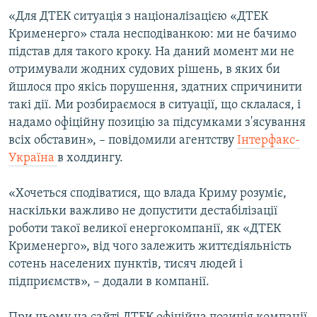
ВІДЕОУРОКИ «ELIFBE»
«Для ДТЕК ситуація з націоналізацією «ДТЕК
Русский
Крименерго» стала несподіванкою: ми не бачимо
СВІДЧЕННЯ ОКУПАЦІЇ
Qırımtatar
підстав для такого кроку. На даний момент ми не
УКРАЇНСЬКА ПРОБЛЕМА КРИМУ
отримували жодних судових рішень, в яких би
йшлося про якісь порушення, здатних спричинити
ДОЛУЧАЙСЯ!
ІНФОГРАФІКА
такі дії. Ми розбираємося в ситуації, що склалася, і
надамо офіційну позицію за підсумками з'ясування
всіх обставин», – повідомили агентству
Інтерфакс-
Усі сайти RFE/RL
Україна
в холдингу.
«Хочеться сподіватися, що влада Криму розуміє,
наскільки важливо не допустити дестабілізації
роботи такої великої енергокомпанії, як «ДТЕК
Крименерго», від чого залежить життєдіяльність
сотень населених пунктів, тисяч людей і
підприємств», – додали в компанії.