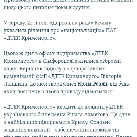
При цьому на сайті ДТЕК офіційна позиція компанії
щодо цього питання поки відсутня.
У середу, 21 січня, «Державна рада» Криму
ухвалила рішення про «націоналізацію» ПАТ
«ДТЕК Крименерго».
Цього ж дня в офісах підприємства «ДТЕК
Крименерго» в Сімферополі з'явилися озброєні
люди. Керівник відділу з корпоративних
комунікацій філії «ДТЕК Крименерго» Вікторія
Лапшина, до якої звернулися
Крим.Реалії
, від будь-
яких пояснень з цього приводу відмовилася.
«ДТЕК Крименерго» входить до холдингу ДТЕК
українського бізнесмена Ріната Ахметова. Це одне
з найбільших підприємств Криму. Основне
завдання компанії – забезпечення споживачів