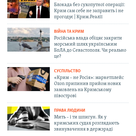
Блокада без сухопутної операції:
Крим сам себе не заправить і не
прогодує | Крим.Реалії
ВІЙНА ТА КРИМ
Російська влада обіцяє закрити
морський шлях українським
БпЛА до Севастополя. Чи реально
це?
СУСПІЛЬСТВО
«Крим – не Росія»: маркетплейс
Ozon припинив прийом нових
замовлень на Кримському
півострові
ПРАВА ЛЮДИНИ
Мить – і ти шпигун. Як у
кримських судах розглядають
звинувачення в держзраді