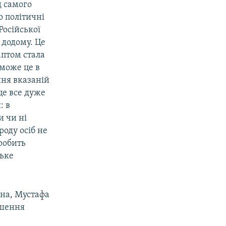
д самого
о політичні
Російської
е додому. Це
аптом стала
 може це в
ня вказаній
 це все дуже
: в
 чи ні
роду осіб не
робить
ське
іна, Мустафа
ішення