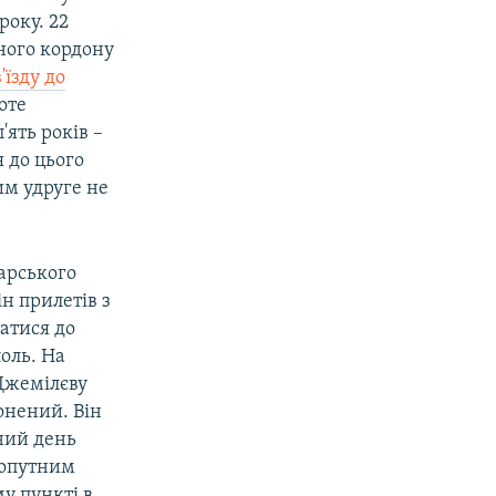
року. 22
ного кордону
їзду до
роте
'ять років –
 до цього
им удруге не
арського
ін прилетів з
татися до
оль. На
Джемілєву
онений. Він
ний день
хопутним
у пункті в