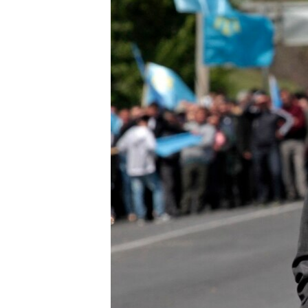
ВІДЕОУРОКИ «ELIFBE»
СВІДЧЕННЯ ОКУПАЦІЇ
УКРАЇНСЬКА ПРОБЛЕМА КРИМУ
ІНФОГРАФІКА