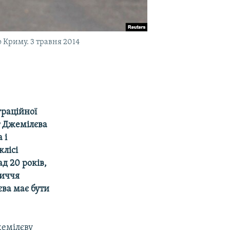
 Криму. 3 травня 2014
граційної
ст Джемілєва
 і
жлісі
д 20 років,
личчя
ва має бути
жемілєву