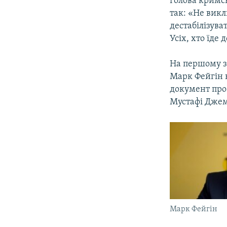
голова кримс
так: «Не вик
дестабілізува
Усіх, хто їде
На першому за
Марк Фейгін 
документ про 
Мустафі Джемі
Марк Фейгін