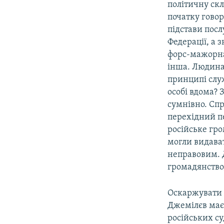
політичну ск
початку говор
підстави посл
Федерації, а 
форс-мажорна 
інша. Людина 
принципі слу
особі вдома? 
сумнівно. Спр
перехідний п
російське гро
могли видават
неправовим. Д
громадянство,
Оскаржувати р
Джемілєв має
російських су