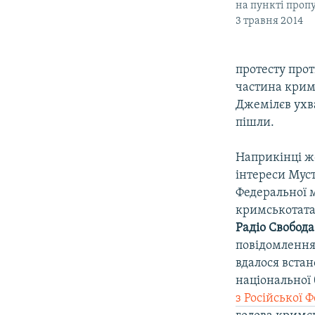
на пункті проп
3 травня 2014
протесту прот
частина кримс
Джемілєв ухв
пішли.
Наприкінці ж
інтереси Муст
Федеральної м
кримськотатар
Радіо Свобода
повідомлення 
вдалося встан
національної 
з Російської 