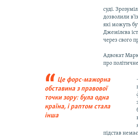
суді. Зрозумі
дозволили в'ї
які можуть бу
Джемілєва іст
через свого п
Адвокат Марк 
про політичне
Це форс-мажорна
обставина з правової
точки зору: була одна
країна, і раптом стала
інша
підстав немає