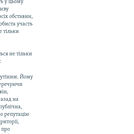
ь у цьому
лєву
всіх обставин,
собиста участь
е тільки
ься не тільки
:
Путіним. Йому
перечуючи
він,
назад на
публічна,
го репутацію
риторії,
 про