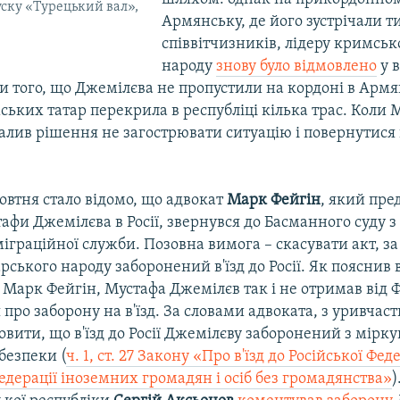
уску «Турецький вал»,
Армянську, де його зустрічали т
співвітчизників, лідеру кримськ
народу
знову було відмовлено
у в
и того, що Джемілєва не пропустили на кордоні в Армя
ьких татар перекрила в республіці кілька трас. Коли 
алив рішення не загострювати ситуацію і повернутися 
овтня стало відомо, що адвокат
Марк Фейгін
, який пре
афи Джемілєва в Росії, звернувся до Басманного суду з
іграційної служби. Позовна вимога – скасувати акт, за
ського народу заборонений в'їзд до Росії. Як пояснив 
Марк Фейгін, Мустафа Джемілєв так і не отримав від 
про заборону на в'їзд. За словами адвоката, з уривчас
овити, що в'їзд до Росії Джемілєву заборонений з мірк
безпеки (
ч. 1, ст. 27 Закону «Про в'їзд до Російської Фед
Федерації іноземних громадян і осіб без громадянства»
)