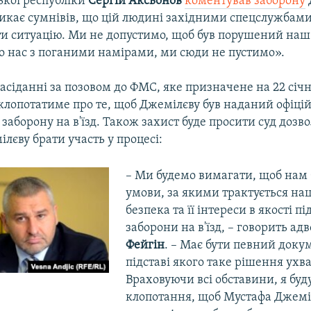
ької республіки
Сергій Аксьонов
коментував заборону
ликає сумнівів, що цій людині західними спецслужбами
ти ситуацію. Ми не допустимо, щоб був порушений наш 
 до нас з поганими намірами, ми сюди не пустимо».
сіданні за позовом до ФМС, яке призначене на 22 січн
клопотатиме про те, щоб Джемілєву був наданий офіці
заборону на в'їзд. Також захист буде просити суд доз
лєву брати участь у процесі:
– Ми будемо вимагати, щоб нам 
умови, за якими трактується на
безпека та її інтереси в якості пі
заборони на в'їзд, – говорить ад
Фейгін
. – Має бути певний докум
підставі якого таке рішення ухв
Враховуючи всі обставини, я буд
клопотання, щоб Мустафа Джемі