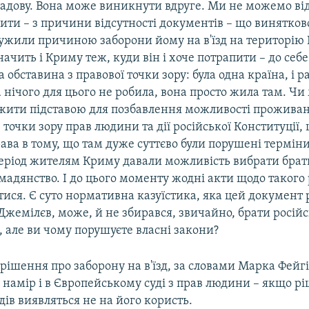
ладову. Вона може виникнути вдруге. Ми не можемо ві
ити – з причини відсутності документів – що винятков
ужили причиною заборони йому на в'їзд на територію 
значить і Криму теж, куди він і хоче потрапити – до себ
обставина з правової точки зору: була одна країна, і р
нічого для цього не робила, вона просто жила там. Чи
жити підставою для позбавлення можливості проживан
З точки зору прав людини та дії російської Конституції,
ава в тому, що там дуже суттєво були порушені терміни
еріод жителям Криму давали можливість вибрати брати
мадянство. І до цього моменту жодні акти щодо такого 
ися. Є суто нормативна казуїстика, яка цей документ 
жемілєв, може, й не збирався, звичайно, брати росій
 але ви чому порушуєте власні закони?
ішення про заборону на в'їзд, за словами Марка Фейг
 намір і в Європейському суді з прав людини – якщо р
дів виявляться не на його користь.