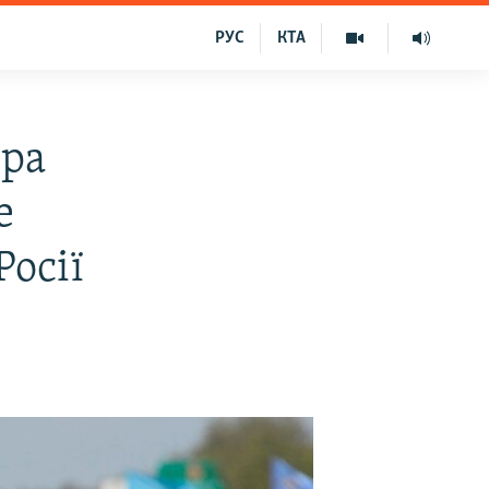
РУС
КТА
ера
е
Росії