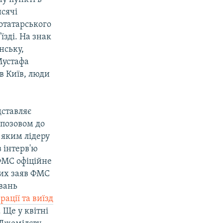
исячі
отатарського
'їзді. На знак
нську,
Мустафа
в Київ, люди
дставляє
 позовом до
 яким лідеру
в інтерв'ю
ФМС офіційне
тих заяв ФМС
увань
ерації та виїзд
. Ще у квітні