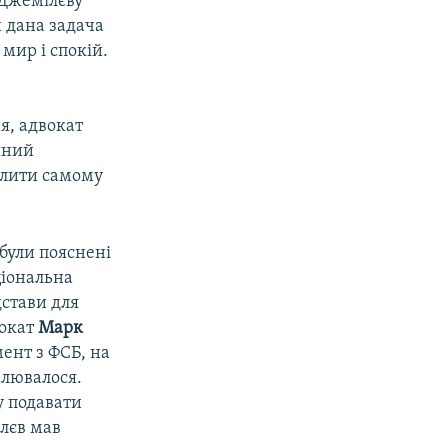
Джемілєву
 дана задача
мир і спокій.
я, адвокат
йний
волити самому
були пояснені
ціональна
дстави для
вокат
Марк
ент з ФСБ, на
алювалося.
у подавати
лєв мав