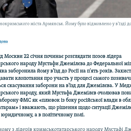
окримського міста Армянськ. Йому було відмовлено у в'їзді до
дова
 Москви 22 січня починає розглядати позов лідера
рського народу Мустафи Джемілєва до Федеральної мі
яка заборонила йому в'їзд до Росії на п'ять років. Захи
авати клопотання про участь у процесі самого позивача
я скасування заборони на в'їзд для Джемілєва. У Мед
рського народу, який Мустафа Джемілєв очолював пона
борону ФМС як «плювок із боку російської влади в об
тарам» і вважають, що рішення щодо ситуації Джемілє
 юридичному, а в політичному полі.
ному з лідерів кримськотатарського народу Мустафі Д