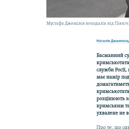
Мустафа Джемілєв неподалік від Північн
Наталія Джанпола
Басманний суд
кримськотата
служби Росії, 
має намір под
домагатиметьс
кримськотата
розцінюють за
кримським та
ухвалене не в
Про те, що од