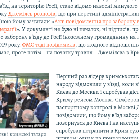
'їзд на територію Росії, стало відомо навесні минулого 
року
Джемілєв розповів
, що при перетині адміністратив
їною йому зачитали «
Акт-повідомлення про заборону в'
дерації
». У документі не було ні печаток, ні підписів, п
о заборону в'їзду до Росії іноземному громадянину на п
019 року.
ФМС тоді повідомила
, що жодного відношення
має, проте потім – на початку травня – Джемілєва в Кр
Перший раз лідеру кримськотат
народу відмовили у в'їзді, коли в
Києва до Москви і спробував діс
Криму рейсом Москва-Сімфероп
паспортному контролі в Москві 
повідомили, що йому в'їзд забор
повернувся до Києва і на наступ
спробував потрапити в Крим су
єв і кримські татари
шляхом: однак на прикордонном