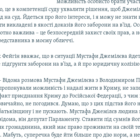
можливість особисто брати участ
ло, це в компетенції суду ухвалити рішення, щоб Джемі
зд на суд. Йдеться про його інтереси, і я можу не знати 
ти викладені в якості доказів його заборони на в'їзд. О
отно важлива – це безпосередній захист своїх прав, а н
редставника в моєму обличчі.
Фейгін вважає, що в ситуації Мустафи Джемілєва йдет
 підґрунтя заборони на в'їзд, а й про юридичну колізію
– Відома розмова Мустафи Джемілєва з Володимиром 
пропонували можливість і надалі жити в Криму, не за
факт приєднання Криму до Російської Федерації, з чим 
звичайно, не погодився. Думаю, що з цих підстав його 
батьківщину і не пускають. Мустафа Джемілєв людина 
відома, він депутат Парламенту. Ставити під сумнів йо
як громадянина, який має право проживати на своїй те
. Мабуть, суперечка буде йти більше про дію норм, а не