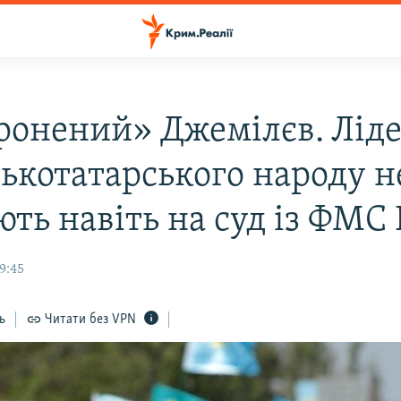
ронений» Джемілєв. Лід
ькотатарського народу н
ть навіть на суд із ФМС 
19:45
ь
Читати без VPN