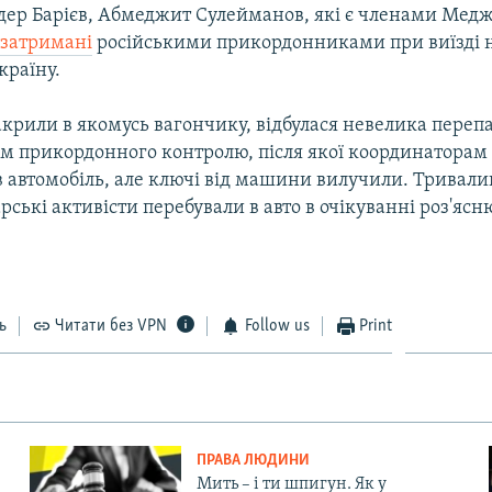
дер Барієв, Абмеджит Сулейманов, які є членами Меджл
и
затримані
російськими прикордонниками при виїзді 
країну.
акрили в якомусь вагончику, відбулася невелика перепа
м прикордонного контролю, після якої координаторам
в автомобіль, але ключі від машини вилучили. Тривали
ські активісти перебували в авто в очікуванні роз'ясн
ь
Читати без VPN
Follow us
Print
ПРАВА ЛЮДИНИ
Мить – і ти шпигун. Як у