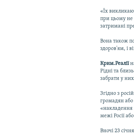
«Їх викликают
при цьому не 
затримані пр
Вона також п
здоров'ям, і 
Крим.Реалії
н
Рідні та близ
забрати у них
Згідно з рос
громадян або 
«накладення 
межі Росії або
Вночі 23 січн