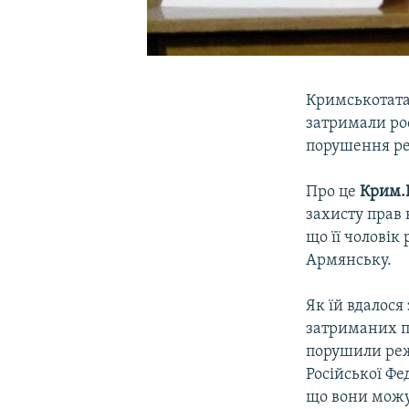
Кримськотата
затримали рос
порушення ре
Про це
Крим.
захисту прав
що її чолові
Армянську.
Як їй вдалося
затриманих по
порушили реж
Російської Ф
що вони можут