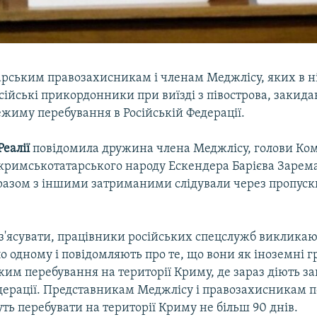
рським правозахисникам і членам Меджлісу, яких в ні
ійські прикордонники при виїзді з півострова, закид
жиму перебування в Російській Федерації.
Реалії
повідомила дружина члена Меджлісу, голови Комі
 кримськотатарського народу Ескендера Барієва Зарем
к разом з іншими затриманими слідували через пропуск
 з'ясувати, працівники російських спецслужб виклика
 одному і повідомляють про те, що вони як іноземні 
им перебування на території Криму, де зараз діють з
едерації. Представникам Меджлісу і правозахисникам 
ь перебувати на території Криму не більш 90 днів.