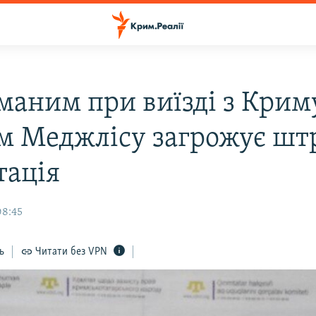
маним при виїзді з Крим
м Меджлісу загрожує штр
тація
08:45
ь
Читати без VPN