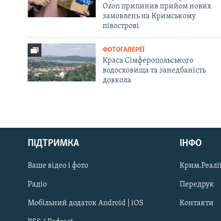
Ozon припинив прийом нових
замовлень на Кримському
півострові
ФОТОГАЛЕРЕЇ
Краса Сімферопольського
водосховища та занедбаність
довкола
Русский
ПІДТРИМКА
ІНФО
Qırımtatar
Ваше відео і фото
Крим.Реалії
ДОЛУЧАЙСЯ!
Радіо
Передрук
Мобільний додаток Android | iOS
Контакти