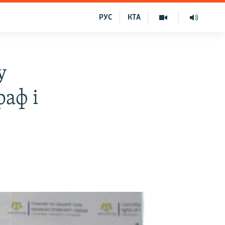
РУС
КТА
у
аф і