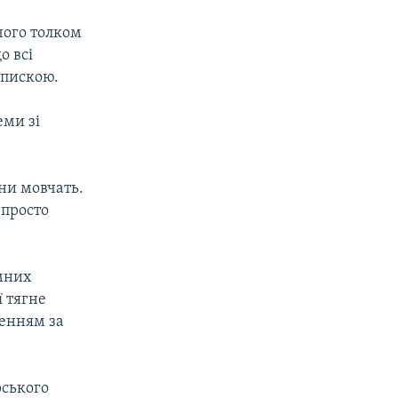
чого толком
о всі
опискою.
еми зі
ни мовчать.
 просто
емних
ї тягне
енням за
рського