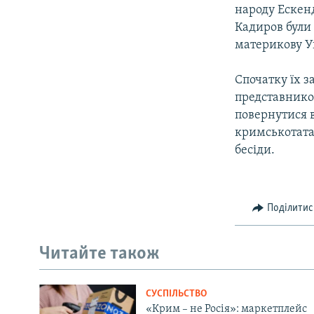
народу Ескен
Кадиров бул
материкову У
Спочатку їх з
представнико
повернутися 
кримськотатар
бесіди.
Поділитис
Читайте також
СУСПІЛЬСТВО
«Крим – не Росія»: маркетплейс