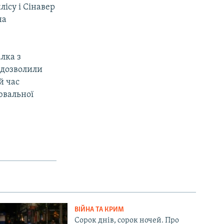
ісу і Сінавер
на
лка з
 дозволили
й час
ювальної
ВІЙНА ТА КРИМ
Сорок днів, сорок ночей. Про