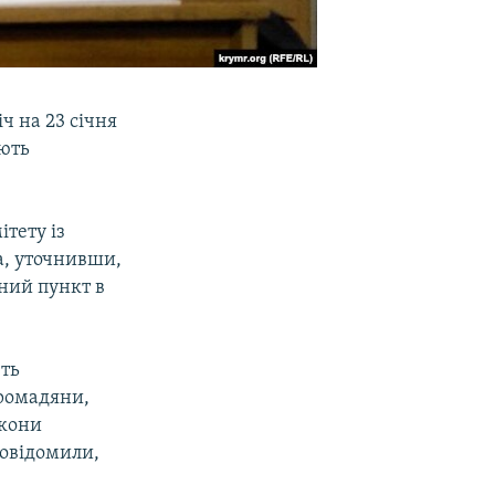
ч на 23 січня
ають
тету із
а, уточнивши,
ний пункт в
ють
громадяни,
акони
повідомили,