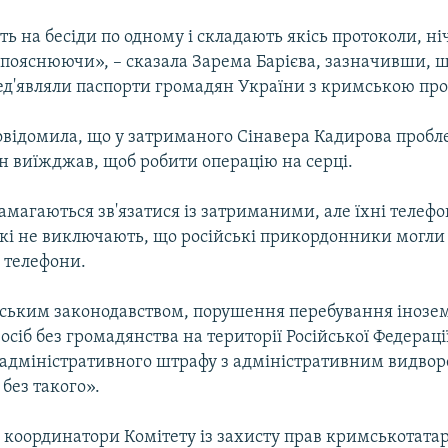
ь на бесіди по одному і складають якісь протоколи, ні
пояснюючи», – сказала Зарема Барієва, зазначивши, щ
ед'являли паспорти громадян України з кримською пр
овідомила, що у затриманого Сінавера Кадирова пробл
він виїжджав, щоб робити операцію на серці.
амагаються зв'язатися із затриманими, але їхні телефо
ькі не виключають, що російські прикордонники могли
 телефони.
ійським законодавством, порушення перебування іноз
осіб без громадянства на території Російської Федераці
адміністративного штрафу з адміністративним видвор
 без такого».
я координатори Комітету із захисту прав кримськотата