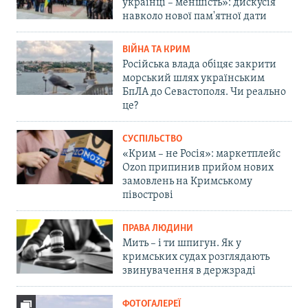
українці – меншість»: дискусія
навколо нової пам'ятної дати
ВІЙНА ТА КРИМ
Російська влада обіцяє закрити
морський шлях українським
БпЛА до Севастополя. Чи реально
це?
СУСПІЛЬСТВО
«Крим – не Росія»: маркетплейс
Ozon припинив прийом нових
замовлень на Кримському
півострові
ПРАВА ЛЮДИНИ
Мить – і ти шпигун. Як у
кримських судах розглядають
звинувачення в держзраді
ФОТОГАЛЕРЕЇ