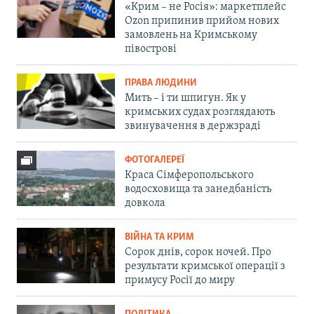
«Крим – не Росія»: маркетплейс
Ozon припинив прийом нових
замовлень на Кримському
півострові
ПРАВА ЛЮДИНИ
Мить – і ти шпигун. Як у
кримських судах розглядають
звинувачення в держзраді
ФОТОГАЛЕРЕЇ
Краса Сімферопольського
водосховища та занедбаність
довкола
ВІЙНА ТА КРИМ
Сорок днів, сорок ночей. Про
результати кримської операції з
примусу Росії до миру