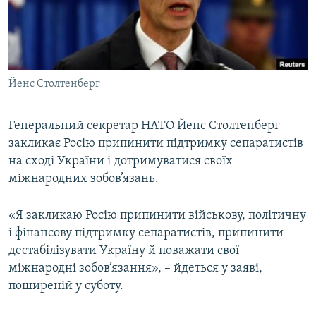
ВІДЕОУРОКИ «ELIFBE»
Русский
СВІДЧЕННЯ ОКУПАЦІЇ
Qırımtatar
УКРАЇНСЬКА ПРОБЛЕМА КРИМУ
Йенс Столтенберг
ДОЛУЧАЙСЯ!
ІНФОГРАФІКА
Генеральний секретар НАТО Йенс Столтенберг
закликає Росію припинити підтримку сепаратистів
Усі сайти RFE/RL
на сході України і дотримуватися своїх
міжнародних зобов’язань.
«Я закликаю Росію припинити військову, політичну
і фінансову підтримку сепаратистів, припинити
дестабілізувати Україну й поважати свої
міжнародні зобов’язання», – йдеться у заяві,
поширеній у суботу.