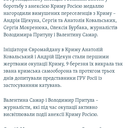
боротьбу з анексією Криму Росією медаллю
нагородили вимушених переселенців з Криму –
Андрія Щекуна, Сергія та Анатолія Ковальських,
Сергія Мокренюка, Олексія Бурбака, журналістів
Володимира Притулу і Валентину Самар.
Ініціатори Євромайдану в Криму Анатолій
Ковальський і Андрій Щекун стали першими
жертвами окупації Криму, 9 березня їх викрала так
звана кримська самооборона та протягом трьох
днів допитували представники ГРУ Росії із
застосуванням катувань.
Валентина Самар і Володимир Притула –
журналісти, які під час окупації активно
висвітлювали події анексії Криму Росією.