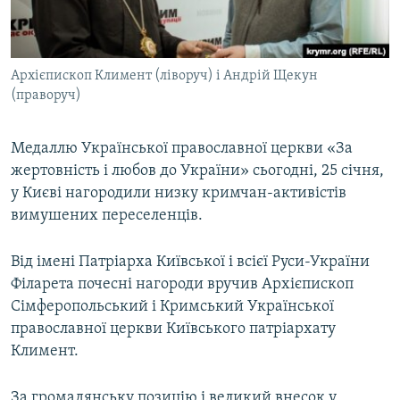
ВІДЕОУРОКИ «ELIFBE»
Русский
СВІДЧЕННЯ ОКУПАЦІЇ
Qırımtatar
Архієпископ Климент (ліворуч) і Андрій Щекун
УКРАЇНСЬКА ПРОБЛЕМА КРИМУ
(праворуч)
ДОЛУЧАЙСЯ!
ІНФОГРАФІКА
Медаллю Української православної церкви «За
жертовність і любов до України» сьогодні, 25 січня,
у Києві нагородили низку кримчан-активістів
Усі сайти RFE/RL
вимушених переселенців.
Від імені Патріарха Київської і всієї Руси-України
Філарета почесні нагороди вручив Архієпископ
Сімферопольський і Кримський Української
православної церкви Київського патріархату
Климент.
За громадянську позицію і великий внесок у