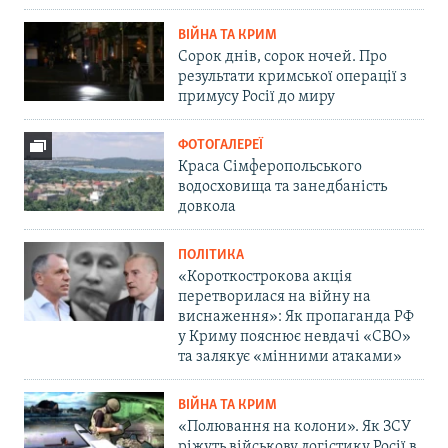
ВІЙНА ТА КРИМ
Сорок днів, сорок ночей. Про
результати кримської операції з
примусу Росії до миру
ФОТОГАЛЕРЕЇ
Краса Сімферопольського
водосховища та занедбаність
довкола
ПОЛІТИКА
«Короткострокова акція
перетворилася на війну на
виснаження»: Як пропаганда РФ
у Криму пояснює невдачі «СВО»
та залякує «мінними атаками»
ВІЙНА ТА КРИМ
«Полювання на колони». Як ЗСУ
ріжуть військову логістику Росії в