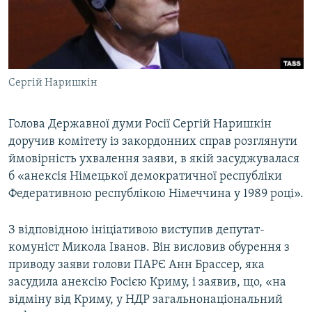
ВІДЕОУРОКИ «ELIFBE»
Русский
СВІДЧЕННЯ ОКУПАЦІЇ
Qırımtatar
УКРАЇНСЬКА ПРОБЛЕМА КРИМУ
Сергій Наришкін
ДОЛУЧАЙСЯ!
ІНФОГРАФІКА
Голова Державної думи Росії Сергій Наришкін
доручив комітету із закордонних справ розглянути
Усі сайти RFE/RL
ймовірність ухвалення заяви, в якій засуджувалася
б «анексія Німецької демократичної республіки
Федеративною республікою Німеччина у 1989 році».
З відповідною ініціативою виступив депутат-
комуніст Микола Іванов. Він висловив обурення з
приводу заяви голови ПАРЄ Анн Брассер, яка
засудила анексію Росією Криму, і заявив, що, «на
відміну від Криму, у НДР загальнонаціональний