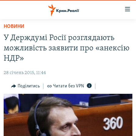
Доступність
посилання
Перейти
НОВИНИ
до
НОВИНИ
У Держдумі Росії розглядають
основного
ВОДА.КРИМ
матеріалу
можливість заявити про «анексію
ВІДЕО ТА ФОТО
Перейти
НДР»
до
ПОЛІТИКА
основної
28 січень 2015, 11:44
БЛОГИ
навігації
Перейти
Поділитись
Читати без VPN
ПОГЛЯД
до
ІНТЕРВ'Ю
пошуку
ВСЕ ЗА ДЕНЬ
СПЕЦПРОЕКТИ
ЯК ОБІЙТИ БЛОКУВАННЯ
ДЕПОРТАЦІЯ