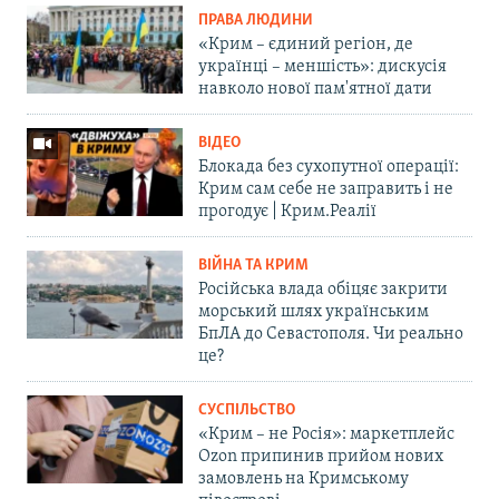
ПРАВА ЛЮДИНИ
«Крим – єдиний регіон, де
українці – меншість»: дискусія
навколо нової пам'ятної дати
ВІДЕО
Блокада без сухопутної операції:
Крим сам себе не заправить і не
прогодує | Крим.Реалії
ВІЙНА ТА КРИМ
Російська влада обіцяє закрити
морський шлях українським
БпЛА до Севастополя. Чи реально
це?
СУСПІЛЬСТВО
«Крим – не Росія»: маркетплейс
Ozon припинив прийом нових
замовлень на Кримському