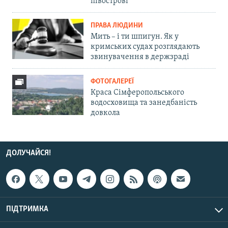
півострові
ПРАВА ЛЮДИНИ
Мить – і ти шпигун. Як у
кримських судах розглядають
звинувачення в держзраді
ФОТОГАЛЕРЕЇ
Краса Сімферопольського
водосховища та занедбаність
довкола
ДОЛУЧАЙСЯ!
ПІДТРИМКА