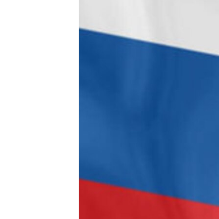
ВІДЕОУРОКИ «ELIFBE»
СВІДЧЕННЯ ОКУПАЦІЇ
УКРАЇНСЬКА ПРОБЛЕМА КРИМУ
ІНФОГРАФІКА