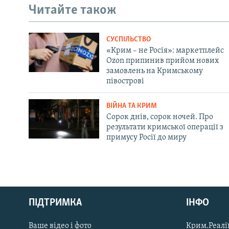
Читайте також
СУСПІЛЬСТВО
«Крим – не Росія»: маркетплейс
Ozon припинив прийом нових
замовлень на Кримському
півострові
ВІЙНА ТА КРИМ
Сорок днів, сорок ночей. Про
результати кримської операції з
примусу Росії до миру
Русский
ПІДТРИМКА
ІНФО
Qırımtatar
Ваше відео і фото
Крим.Реалії