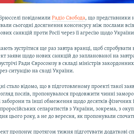
Брюсселі повідомили
Радіо Свобода
, що представники 
ували сьогодні досягнення консенсусу між послами всіх
ових санкцій проти Росії через її агресію щодо України
ають зустрітися ще раз завтра вранці, щоб спробувати 
кт заяви щодо нових санкцій до запланованої на завтр
зустрічі Ради Євросоюзу в складі міністрів закордонних
ез ситуацію на сході України.
ні стало відомо, що в підготовленому проекті такої зая
озгляд послів, пропонувалося продовжити чинні замор
ві заборони та інші обмеження щодо десятків фізичних
 та проросійських сепаратистів з України, зокрема, з оку
дня цього року, а не до вересня, як пропонували спочат
оект пропонує протягом тижня підготувати додаткові с