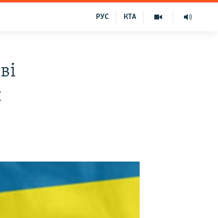
РУС
КТА
ві
и