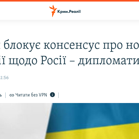
 блокує консенсус про но
ї щодо Росії – дипломат
21:56
ь
Читати без VPN