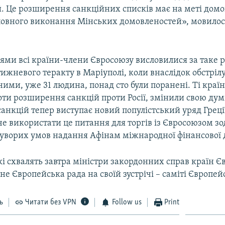
й. Це розширення санкційних списків має на меті домо
повного виконання Мінських домовленостей», мовилос
ями всі країни-члени Євросоюзу висловилися за таке
ижневого теракту в Маріуполі, коли внаслідок обстрілу
ими, уже 31 людина, понад сто були поранені. Ті країн
ти розширення санкцій проти Росії, змінили свою дум
нкцій тепер виступає новий популістський уряд Греції
е використати це питання для торгів із Євросоюзом зо
уворих умов надання Афінам міжнародної фінансової 
кі схвалять завтра міністри закордонних справ країн Єв
не Європейська рада на своїй зустрічі – саміті Європей
ь
Читати без VPN
Follow us
Print