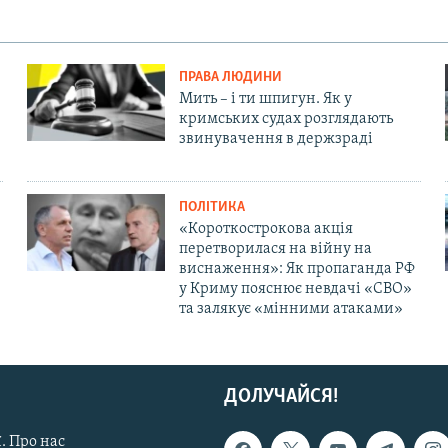
ПРАВА ЛЮДИНИ
Мить – і ти шпигун. Як у
кримських судах розглядають
звинувачення в держзраді
ПОЛІТИКА
«Короткострокова акція
перетворилася на війну на
виснаження»: Як пропаганда РФ
у Криму пояснює невдачі «СВО»
та залякує «мінними атаками»
ДОЛУЧАЙСЯ!
. Про нас