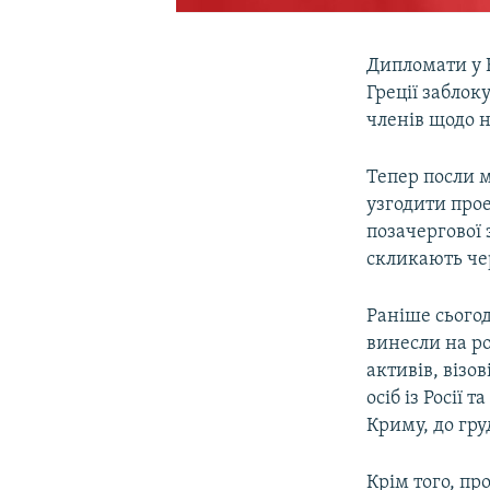
Дипломати у 
Греції заблок
членів щодо н
Тепер посли м
узгодити прое
позачергової 
скликають чер
Раніше сьогод
винесли на р
активів, візо
осіб із Росії
Криму, до гру
Крім того, пр