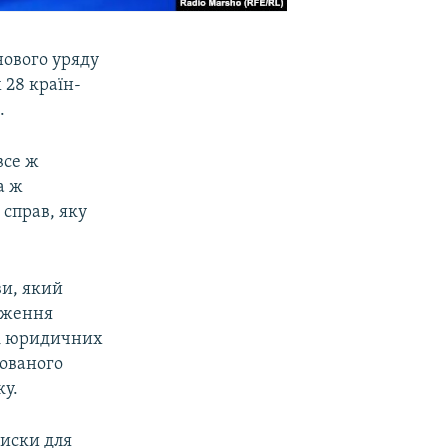
нового уряду
 28 країн-
.
все ж
а ж
 справ, яку
ви, який
оження
 і юридичних
пованого
ку.
писки для