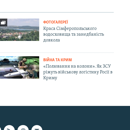
ФОТОГАЛЕРЕЇ
Краса Сімферопольського
водосховища та занедбаність
довкола
ВІЙНА ТА КРИМ
«Полювання на колони». Як ЗСУ
ріжуть військову логістику Росії в
Криму