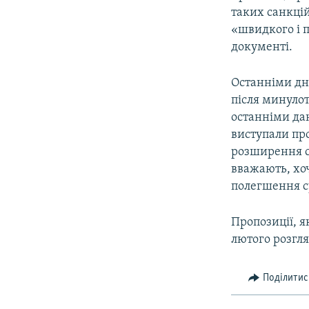
таких санкці
«швидкого і 
документі.
Останніми дн
після минулот
останніми дан
виступали про
розширення са
вважають, хоч
полегшення с
Пропозиції, я
лютого розгля
Поділитис