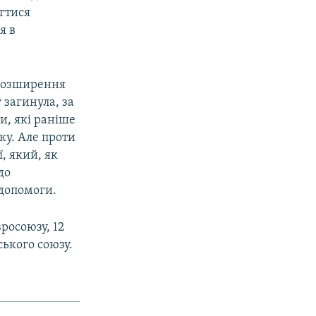
гтися
я в
 розширення
 загинула, за
и, які раніше
ку. Але проти
, який, як
до
допомоги.
росоюзу, 12
ського союзу.