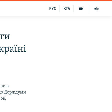
РУС
КТА
ати
країні
онною
 до Держдуми
ов,