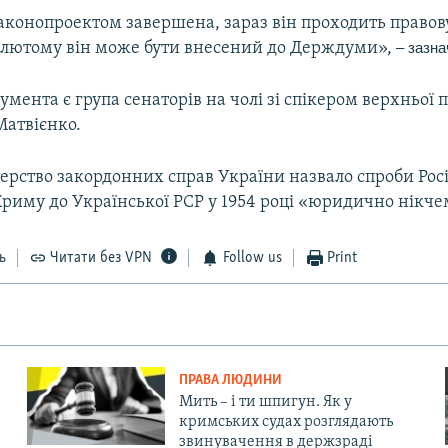
аконопроектом завершена, зараз він проходить правов
 лютому він може бути внесений до Держдуми»,
– зазн
мента є група сенаторів на чолі зі спікером верхньої 
атвієнко.
ерство закордонних справ України назвало спроби Росі
риму до Української РСР у 1954 році «юридично нікч
ь
Читати без VPN
Follow us
Print
ПРАВА ЛЮДИНИ
Мить – і ти шпигун. Як у
кримських судах розглядають
звинувачення в держзраді