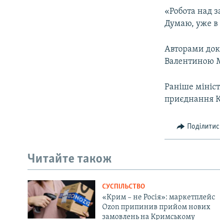
ВІДЕОУРОКИ «ELIFBE»
«Робота над з
СВІДЧЕННЯ ОКУПАЦІЇ
Думаю, уже в
УКРАЇНСЬКА ПРОБЛЕМА КРИМУ
Авторами доку
ІНФОГРАФІКА
Валентиною М
Раніше мініст
приєднання К
Поділитис
Читайте також
СУСПІЛЬСТВО
«Крим – не Росія»: маркетплейс
Ozon припинив прийом нових
замовлень на Кримському