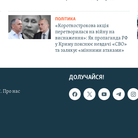
ПОЛІТИКА
«Короткострокова акція
перетворилася на війну на
виснаження»: Як пропаганда РФ
у Криму пояснює невдачі «СВО»
та залякує «мінними атаками»
ДОЛУЧАЙСЯ!
. Про нас