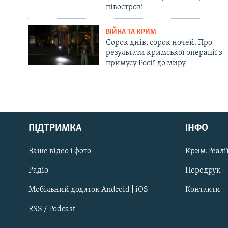
півострові
ВІЙНА ТА КРИМ
Сорок днів, сорок ночей. Про
результати кримської операції з
примусу Росії до миру
Русский
Qırımtatar
ПІДТРИМКА
ІНФО
Ваше відео і фото
Крим.Реалії
ДОЛУЧАЙСЯ!
Радіо
Передрук
Мобільний додаток Android | iOS
Контакти
RSS / Podcast
Усі сайти RFE/RL