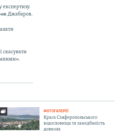
у експертизу.
ачив
Джабаров.
палати
ї скасувати
емними».
ФОТОГАЛЕРЕЇ
Краса Сімферопольського
водосховища та занедбаність
довкола