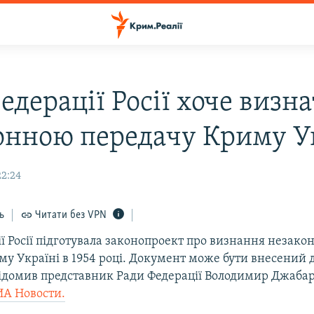
едерації Росії хоче визн
онною передачу Криму У
22:24
ь
Читати без VPN
ї Росії підготувала законопроект про визнання незак
му Україні в 1954 році. Документ може бути внесений
відомив представник Ради Федерації Володимир Джабар
ИА Новости.