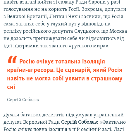
навіть взагалі вийти зі складу Ради Європи у разі
голосування не на користь Росії. Зокрема, депутати
з Великої Британії, Литви і Чехії заявили, що Росія
сама заганяє себе у глухий кут у відповідь на
репліку російського депутата Слуцького, що Москва
не дозолить принижувати себе чи відмовитись від
ідеї підтримки так званого «русского мира».
Росію очікує тотальна ізоляція
країни-агресора. Це сценарій, який Росія
навіть не могла собі уявити в страшному
сні
Сергій Соболєв
Думки багатьох делегатів підсумував український
депутат Верховної Ради
Сергій Соболєв
: «Фактично
Росію очікує повна ізоляція в цій сесійній залі. Далі