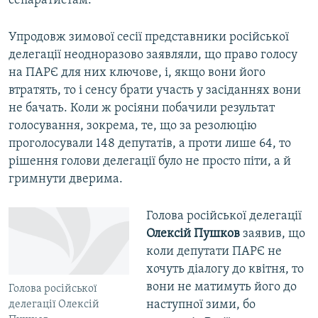
сепаратистам.
Упродовж зимової сесії представники російської
делегації неодноразово заявляли, що право голосу
на ПАРЄ для них ключове, і, якщо вони його
втратять, то і сенсу брати участь у засіданнях вони
не бачать. Коли ж росіяни побачили результат
голосування, зокрема, те, що за резолюцію
проголосували 148 депутатів, а проти лише 64, то
рішення голови делегації було не просто піти, а й
гримнути дверима.
Голова російської делегації
Олексій Пушков
заявив, що
коли депутати ПАРЄ не
хочуть діалогу до квітня, то
вони не матимуть його до
Голова російської
наступної зими, бо
делегації Олексій