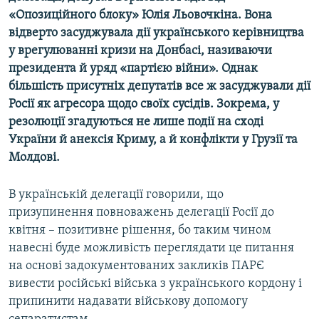
«Опозиційного блоку» Юлія Льовочкіна. Вона
відверто засуджувала дії українського керівництва
у врегулюванні кризи на Донбасі, називаючи
президента й уряд «партією війни». Однак
більшість присутніх депутатів все ж засуджували дії
Росії як агресора щодо своїх сусідів. Зокрема, у
резолюції згадуються не лише події на сході
України й анексія Криму, а й конфлікти у Грузії та
Молдові.
В українській делегації говорили, що
призупинення повноважень делегації Росії до
квітня – позитивне рішення, бо таким чином
навесні буде можливість переглядати це питання
на основі задокументованих закликів ПАРЄ
вивести російські війська з українського кордону і
припинити надавати військову допомогу