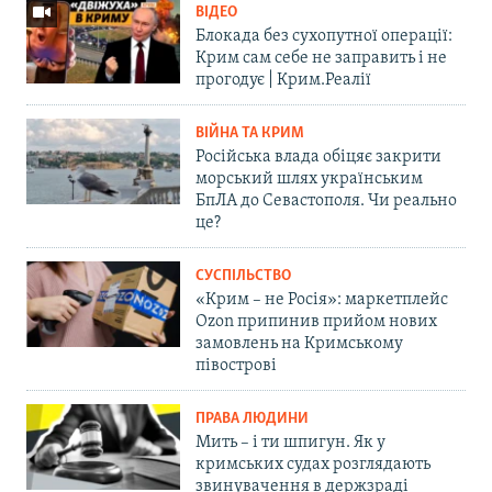
ВІДЕО
Блокада без сухопутної операції:
Крим сам себе не заправить і не
прогодує | Крим.Реалії
ВІЙНА ТА КРИМ
Російська влада обіцяє закрити
морський шлях українським
БпЛА до Севастополя. Чи реально
це?
СУСПІЛЬСТВО
«Крим – не Росія»: маркетплейс
Ozon припинив прийом нових
замовлень на Кримському
півострові
ПРАВА ЛЮДИНИ
Мить – і ти шпигун. Як у
кримських судах розглядають
звинувачення в держзраді