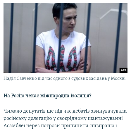
Надія Савченко під час одного з судових засідань у Москві
На Росію чекає міжнародна ізоляція?
Чимало депутатів ще під час дебатів звинувачували
російську делегацію у своєрідному шантажуванні
Асамблеї через погрози припинити співпрацю і