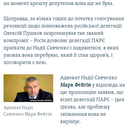
на момент арешту депутатом вона ще не була.
Щоправда, за кілька годин до початку голосування
резолюції щодо повноважень російської делегації
Олексій Пушков запропонував так званий
компроміс – Росія дозволяє делегації ПАРЄ
приїхати до Надії Савченко і подивитися, в яких
умовах вона перебуває, який її стан здоров’я, і
поговорити з нею.
Адвокат Надії Савченко
Марк Фейгін
у відповідь на
цю пропозицію заявив, що
візит делегації ПАРЄ – ідея
цікава, але проблему
Адвокат Надії
звільнення вона не
Савченко Марк Фейгін
вирішує.