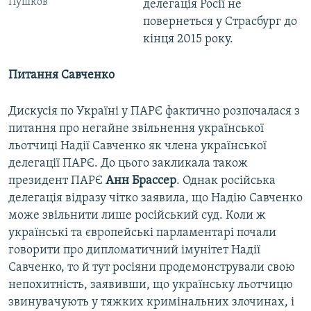
Пушков
делегація Росії не
повернеться у Страсбург до
кінця 2015 року.
Питання Савченко
Дискусія по Україні у ПАРЄ фактично розпочалася з
питання про негайне звільнення української
льотчиці Надії Савченко як члена української
делегації ПАРЄ. До цього закликала також
президент ПАРЄ
Анн Брассер
. Однак російська
делегація відразу чітко заявила, що Надію Савченко
може звільнити лише російський суд. Коли ж
українські та європейські парламентарі почали
говорити про дипломатичний імунітет Надії
Савченко, то й тут росіяни продемонстрували свою
непохитність, заявивши, що українську льотчицю
звинувачують у тяжких кримінальних злочинах, і