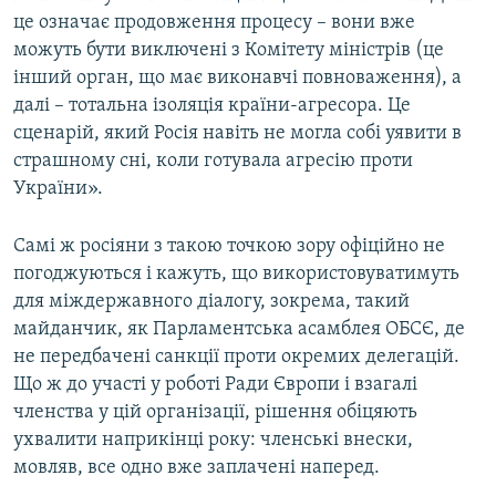
це означає продовження процесу – вони вже
можуть бути виключені з Комітету міністрів (це
інший орган, що має виконавчі повноваження), а
далі – тотальна ізоляція країни-агресора. Це
сценарій, який Росія навіть не могла собі уявити в
страшному сні, коли готувала агресію проти
України».
Самі ж росіяни з такою точкою зору офіційно не
погоджуються і кажуть, що використовуватимуть
для міждержавного діалогу, зокрема, такий
майданчик, як Парламентська асамблея ОБСЄ, де
не передбачені санкції проти окремих делегацій.
Що ж до участі у роботі Ради Європи і взагалі
членства у цій організації, рішення обіцяють
ухвалити наприкінці року: членські внески,
мовляв, все одно вже заплачені наперед.