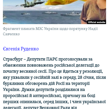
ВІДЕОУРОКИ «ELIFBE»
Русский
СВІДЧЕННЯ ОКУПАЦІЇ
Qırımtatar
УКРАЇНСЬКА ПРОБЛЕМА КРИМУ
Фрагмент плаката МЗС України щодо порятунку Надії
ДОЛУЧАЙСЯ!
ІНФОГРАФІКА
Савченко
Євгенія Руденко
Усі сайти RFE/RL
Страсбург – Депутати ПАРЄ проголосували за
обмеження повноважень російської делегації до
початку весняної сесії. Про це йдеться у резолюції,
яку ухвалили у сесійній залі в середу, 28 січня, після
бурхливих обговорень дій Росії на території
України. Думки депутатів розділилися на
проросійські й антиросійські, причому на боці
перших опинилася, серед інших, і член української
делегації, депутат Верховної Ради від